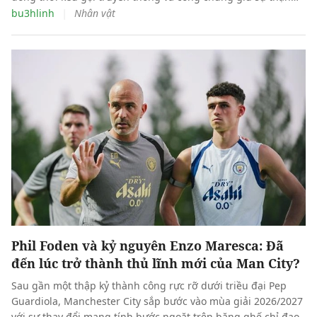
trọng, trách nhiệm và tính nhân văn trước những thông tin
|
bu3hlinh
Nhân vật
liên quan đến sức khỏe của một con người.
Phil Foden và kỷ nguyên Enzo Maresca: Đã
đến lúc trở thành thủ lĩnh mới của Man City?
Sau gần một thập kỷ thành công rực rỡ dưới triều đại Pep
Guardiola, Manchester City sắp bước vào mùa giải 2026/2027
với sự thay đổi mang tính bước ngoặt trên băng ghế chỉ đạo.