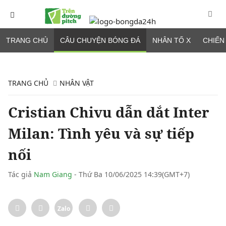
TRANG CHỦ
CÂU CHUYỆN BÓNG ĐÁ
NHÂN TỐ X
CHIẾN
TRANG CHỦ
NHÂN VẬT
Cristian Chivu dẫn dắt Inter
Milan: Tình yêu và sự tiếp
nối
Tác giả
Nam Giang
- Thứ Ba 10/06/2025 14:39(GMT+7)
Zalo