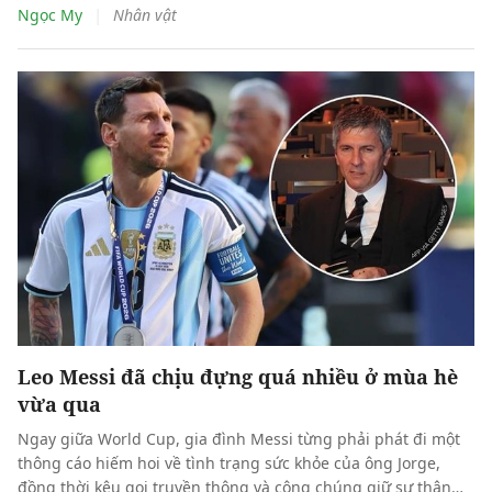
người đúng lúc, một đường chuyền tưởng như giản đơn
|
Ngọc My
Nhân vật
nhưng mở ra cả khoảng trời phía trước. Youri Tielemans là
kiểu tiền vệ như thế.
Leo Messi đã chịu đựng quá nhiều ở mùa hè
vừa qua
Ngay giữa World Cup, gia đình Messi từng phải phát đi một
thông cáo hiếm hoi về tình trạng sức khỏe của ông Jorge,
đồng thời kêu gọi truyền thông và công chúng giữ sự thận