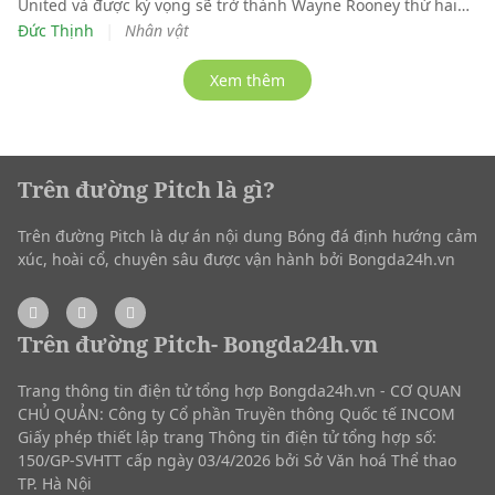
United và được kỳ vọng sẽ trở thành Wayne Rooney thứ hai
của bóng đá Anh, tiền đạo 28 tuổi giờ thậm chí không biết
|
Đức Thịnh
Nhân vật
mình sẽ thi đấu ở đâu trong mùa giải mới.
Xem thêm
Trên đường Pitch là gì?
Trên đường Pitch là dự án nội dung Bóng đá định hướng cảm
xúc, hoài cổ, chuyên sâu được vận hành bởi Bongda24h.vn
Trên đường Pitch- Bongda24h.vn
Trang thông tin điện tử tổng hợp Bongda24h.vn - CƠ QUAN
CHỦ QUẢN: Công ty Cổ phần Truyền thông Quốc tế INCOM
Giấy phép thiết lập trang Thông tin điện tử tổng hợp số:
150/GP-SVHTT cấp ngày 03/4/2026 bởi Sở Văn hoá Thể thao
TP. Hà Nội