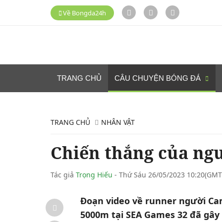
Về Bongda24h
TRANG CHỦ
CÂU CHUYỆN BÓNG ĐÁ
TRANG CHỦ
NHÂN VẬT
Chiến thắng của ngư
Tác giả
Trọng Hiếu
- Thứ Sáu 26/05/2023 10:20(GMT
Đoạn video về runner người C
5000m tại SEA Games 32 đã gây t