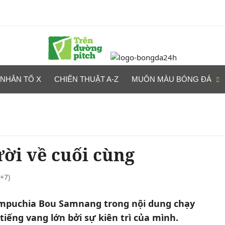
NHÂN TỐ X
CHIẾN THUẬT A-Z
MUÔN MÀU BÓNG ĐÁ
ời về cuối cùng
+7)
ampuchia Bou Samnang trong nội dung chạy
iếng vang lớn bởi sự kiên trì của mình.