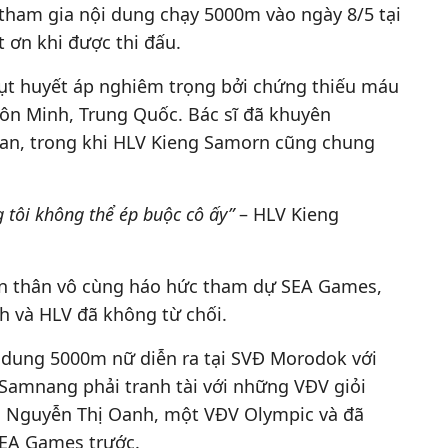
i tham gia nội dung chạy 5000m vào ngày 8/5 tại
 ơn khi được thi đấu.
tụt huyết áp nghiêm trọng bởi chứng thiếu máu
Côn Minh, Trung Quốc. Bác sĩ đã khuyên
an, trong khi HLV Kieng Samorn cũng chung
 tôi không thể ép buộc cô ấy”
– HLV Kieng
n thân vô cùng háo hức tham dự SEA Games,
nh và HLV đã không từ chối.
i dung 5000m nữ diễn ra tại SVĐ Morodok với
Samnang phải tranh tài với những VĐV giỏi
à Nguyễn Thị Oanh, một VĐV Olympic và đã
 SEA Games trước.