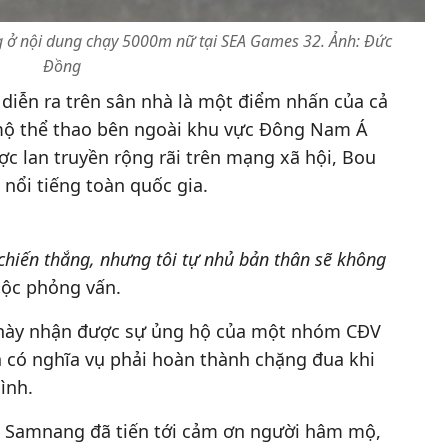
g ở nội dung chạy 5000m nữ tại SEA Games 32. Ảnh: Đức
Đồng
 diễn ra trên sân nhà là một điểm nhấn của cả
mộ thể thao bên ngoài khu vực Đông Nam Á
ợc lan truyền rộng rãi trên mạng xã hội, Bou
nổi tiếng toàn quốc gia.
 chiến thắng, nhưng tôi tự nhủ bản thân sẽ không
uộc phỏng vấn.
er này nhận được sự ủng hộ của một nhóm CĐV
 có nghĩa vụ phải hoàn thành chặng đua khi
ình.
u Samnang đã tiến tới cảm ơn người hâm mộ,