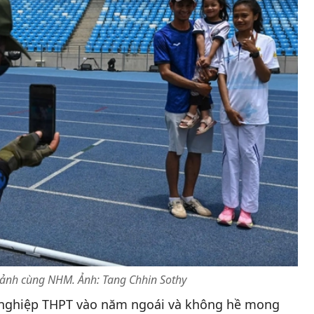
nh cùng NHM. Ảnh: Tang Chhin Sothy
 nghiệp THPT vào năm ngoái và không hề mong