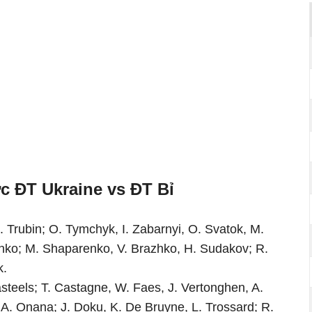
c ĐT Ukraine vs ĐT Bỉ
. Trubin; O. Tymchyk, I. Zabarnyi, O. Svatok, M.
nko; M. Shaparenko, V. Brazhko, H. Sudakov; R.
k.
steels; T. Castagne, W. Faes, J. Vertonghen, A.
 A. Onana; J. Doku, K. De Bruyne, L. Trossard; R.