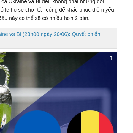
n, cả Ukraine và Bỉ đều không phải những đội
có lẽ họ sẽ chơi tấn công để khắc phục điểm yếu
 đấu này có thể sẽ có nhiều hơn 2 bàn.
ine vs Bỉ (23h00 ngày 26/06): Quyết chiến