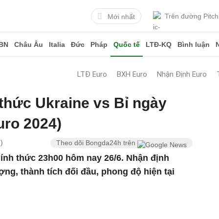
Trên đường Pitch
Mới nhất
BN
Châu Âu
Italia
Đức
Pháp
Quốc tế
LTĐ-KQ
Bình luận
LTĐ Euro
BXH Euro
Nhận Định Euro
 thức Ukraine vs Bỉ ngày
uro 2024)
)
Theo dõi Bongda24h trên
hính thức 23h00 hôm nay 26/6. Nhận định
ợng, thành tích đối đầu, phong độ hiện tại