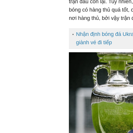
trận đấu còn lại. Tuy nhiê
bóng có hàng thủ quá tốt, 
nơi hàng thủ, bởi vậy trận
Nhận định bóng đá Ukra
giành vé đi tiếp