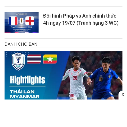
Đội hình Pháp vs Anh chính thức
4h ngày 19/07 (Tranh hạng 3 WC)
X