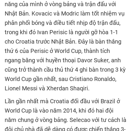
năng của mình ở vòng bảng và trận đấu với
Nhật Bản. Kovacic và Modric làm tốt nhiệm vụ
phân phối bóng và điều tiết nhịp độ trận đấu,
trong khi đó Ivan Perisic là người gỡ hòa 1-1
cho Croatia trước Nhật Bản. Đây là bàn thắng
thứ 6 của Perisic ở World Cup, thành tích
ngang bằng với huyền thoại Davor Suker, anh
cũng trở thành cầu thủ thứ 4 ghi bàn trong 3 kỳ
World Cup gần nhất, sau Cristiano Ronaldo,
Lionel Messi và Xherdan Shaqiri.
Lần gần nhất mà Croatia đối đầu với Brazil ở
World Cup là vào năm 2014, khi đó hai đội
nằm chung ở vòng bảng. Selecao với tư cách là
đội chủ nhà đã dễ dàng có được chiến thắng 3-