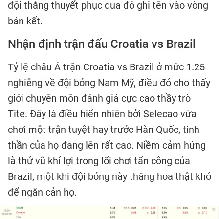
đội thắng thuyết phục qua đó ghi tên vào vòng
bán kết.
Nhận định trận đấu Croatia vs Brazil
Tỷ lệ châu Á trận Croatia vs Brazil ở mức 1.25
nghiêng về đội bóng Nam Mỹ, điều đó cho thấy
giới chuyên môn đánh giá cực cao thầy trò
Tite. Đây là điều hiển nhiên bởi Selecao vừa
chơi một trận tuyệt hay trước Hàn Quốc, tinh
thần của họ đang lên rất cao. Niềm cảm hứng
là thứ vũ khí lợi trong lối chơi tấn công của
Brazil, một khi đội bóng này thăng hoa thật khó
để ngăn cản họ.