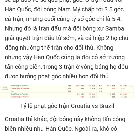
Hàn Quốc, đội bóng Nam Mỹ chấp tới 3.5 góc
cả trận, nhưng cuối cùng tỷ số góc chỉ là 5-4.
Nhưng đó là trận đấu mà đội bóng xứ Samba
giải quyết trận đấu từ sớm, và cả hiệp 2 họ chủ
động nhường thế trận cho đối thủ. Không
những vậy Hàn Quốc cũng là đội có sở trường
tấn công biên, trong 3 trận ở vòng bảng họ đều
được hưởng phạt góc nhiều hơn đối thủ.
Tỷ lệ phạt góc trận Croatia vs Brazil
Croatia thì khác, đội bóng này không tấn công
biên nhiều như Hàn Quốc. Ngoài ra, khó có