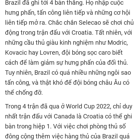
Brazil đã ghi tới 4 bàn thắng. Họ nhập cuộc
hưng phấn, tấn công liên tiếp và những cơ hội
liên tiếp mở ra. Chắc chắn Selecao sẽ chơi chủ
động trong trận đấu với Croatia. Tất nhiên, với
những cầu thủ giàu kinh nghiệm như Modric,
Kovacic hay Lovren, đội bóng sọc caro biết
cách để làm giảm sự hưng phấn của đối thủ.
Tuy nhiên, Brazil có quá nhiều những ngôi sao
tấn công, và thật khó để đội bóng châu Âu có
thể chống đỡ.
Trong 4 trận đã qua ở World Cup 2022, chỉ duy
nhất trận đấu với Canada là Croatia có thể ghi
bàn trong hiệp 1. Với việc chơi phòng thủ số
đông cộng thêm việc hàng thủ của Brazil quá