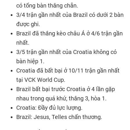
có tổng bàn thắng chẵn.
3/4 trận gần nhất của Brazil có dưới 2 bàn
được ghi.
Brazil đã thắng kèo châu Á ở 4/6 trận gần
nhất.
3/5 trận gần nhất của Croatia không có
bàn hiệp 1.
Croatia đã bất bại ở 10/11 trận gần nhất
tại VCK World Cup.
Brazil bất bại trước Croatia ở 4 lần gặp
nhau trong quá khứ, thắng 3, hòa 1.
Croatia: Đầy đủ lực lượng.
Brazil: Jesus, Telles chấn thương.