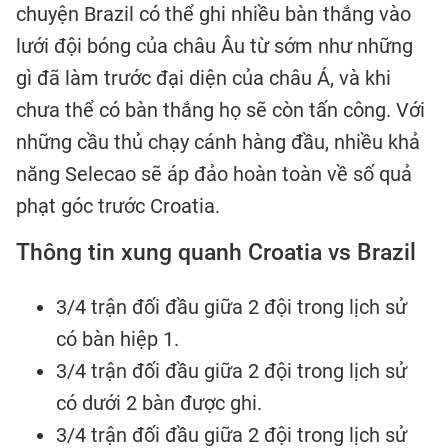
chuyện Brazil có thể ghi nhiều bàn thắng vào
lưới đội bóng của châu Âu từ sớm như những
gì đã làm trước đại diện của châu Á, và khi
chưa thể có bàn thắng họ sẽ còn tấn công. Với
những cầu thủ chạy cánh hàng đầu, nhiều khả
năng Selecao sẽ áp đảo hoàn toàn về số quả
phạt góc trước Croatia.
Thông tin xung quanh Croatia vs Brazil
3/4 trận đối đầu giữa 2 đội trong lịch sử
có bàn hiệp 1.
3/4 trận đối đầu giữa 2 đội trong lịch sử
có dưới 2 bàn được ghi.
3/4 trận đối đầu giữa 2 đội trong lịch sử