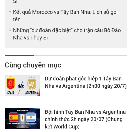
Sĩ
Kết quả Morocco vs Tây Ban Nha: Lịch sử gọi
tên
Những "dự đoán đặc biệt" cho trận cầu Bồ Đào
Nha vs Thụy Sĩ
Cùng chuyên mục
Dự đoán phạt góc hiệp 1 Tây Ban
Nha vs Argentina (2h00 ngày 20/7)
Đội hình Tây Ban Nha vs Argentina
chính thức 2h ngày 20/07 (Chung
kết World Cup)