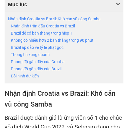
Mục lục
Nhận định Croatia vs Brazil: Khó cản vũ công Samba
Nhận định trận đấu Croatia vs Brazil
Brazil dễ có bàn thắng trong hiệp 1
Không có nhiều hơn 2 bàn thắng trong 90 phút
Brazil áp đảo về tỷ lệ phạt góc
Thông tin xung quanh
Phong độ gần đây của Croatia
Phong độ gần đây của Brazil
Đội hình dự kiến
Nhận định Croatia vs Brazil: Khó cản
vũ công Samba
Brazil được đánh giá là ứng viên số 1 cho chức
vô địch World Cup 2022, và Selecao đang cho