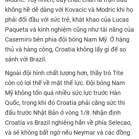
không hề dễ dàng với Kovacic và Modric khi họ
phải đối đầu với sức trẻ, khát khao của Lucas
Paqueta và kinh nghiệm cũng như tài năng của
Casemiro bên phía đội bóng Nam Mỹ. Ở hàng
thủ và hàng công, Croatia không lấy gì để so
sánh với Brazil.
Ngoài đội hình chất lượng hơn, thầy trò Tite
còn có lợi thế về mặt thể lực. Đội bóng Nam
Mỹ không tốn quá nhiều sức lực trước Hàn
Quốc, trong khi đó Croatia phải căng sức thi
đấu trước Nhật Bản ở vòng 1/8. Nhận định
Croatia vs Brazil nghiêng hẳn về phía Selecao,
và sẽ không bất ngờ nếu Neymar và các đồng