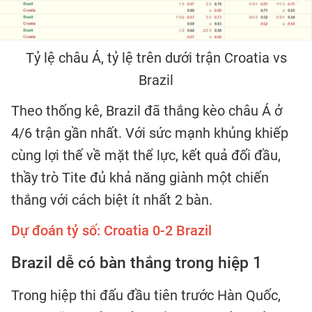
Tỷ lệ châu Á, tỷ lệ trên dưới trận Croatia vs
Brazil
Theo thống kê, Brazil đã thắng kèo châu Á ở
4/6 trận gần nhất. Với sức mạnh khủng khiếp
cùng lợi thế về mặt thể lực, kết quả đối đầu,
thầy trò Tite đủ khả năng giành một chiến
thắng với cách biệt ít nhất 2 bàn.
Dự đoán tỷ số: Croatia 0-2 Brazil
Brazil dễ có bàn thắng trong hiệp 1
Trong hiệp thi đấu đầu tiên trước Hàn Quốc,