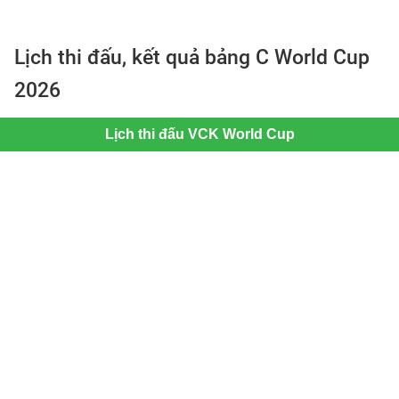
Lịch thi đấu, kết quả bảng C World Cup
2026