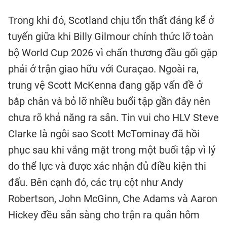
Trong khi đó, Scotland chịu tổn thất đáng kể ở
tuyến giữa khi Billy Gilmour chính thức lỡ toàn
bộ World Cup 2026 vì chấn thương đầu gối gặp
phải ở trận giao hữu với Curaçao. Ngoài ra,
trung vệ Scott McKenna đang gặp vấn đề ở
bắp chân và bỏ lỡ nhiều buổi tập gần đây nên
chưa rõ khả năng ra sân. Tin vui cho HLV Steve
Clarke là ngôi sao Scott McTominay đã hồi
phục sau khi vắng mặt trong một buổi tập vì lý
do thể lực và được xác nhận đủ điều kiện thi
đấu. Bên cạnh đó, các trụ cột như Andy
Robertson, John McGinn, Che Adams và Aaron
Hickey đều sẵn sàng cho trận ra quân hôm