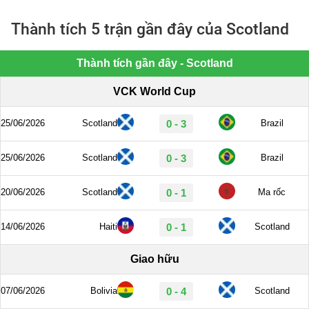
Thành tích 5 trận gần đây của Scotland