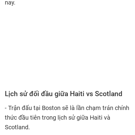
nay.
Lịch sử đối đầu giữa Haiti vs Scotland
- Trận đấu tại Boston sẽ là lần chạm trán chính
thức đầu tiên trong lịch sử giữa Haiti và
Scotland.