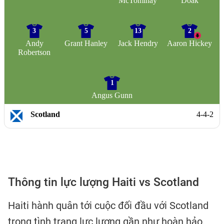
Thông tin lực lượng Haiti vs Scotland
Haiti hành quân tới cuộc đối đầu với Scotland
trong tình trạng lực lượng gần như hoàn hảo.