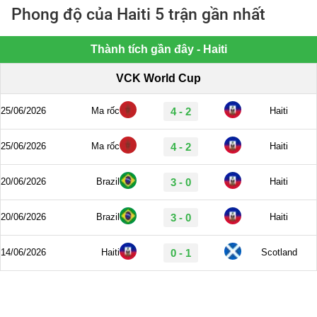
Phong độ của Haiti 5 trận gần nhất