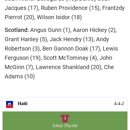
Jacques (17), Ruben Providence (15), Frantzdy
Pierrot (20), Wilson Isidor (18)
Scotland:
Angus Gunn (1), Aaron Hickey (2),
Grant Hanley (5), Jack Hendry (13), Andy
Robertson (3), Ben Gannon Doak (17), Lewis
Ferguson (19), Scott McTominay (4), John
McGinn (7), Lawrence Shankland (20), Che
Adams (10)