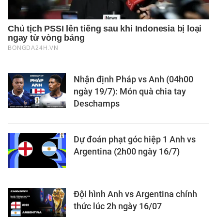
Nhận định Pháp vs Anh (04h00
ngày 19/7): Món quà chia tay
Deschamps
Dự đoán phạt góc hiệp 1 Anh vs
Argentina (2h00 ngày 16/7)
Đội hình Anh vs Argentina chính
thức lúc 2h ngày 16/07