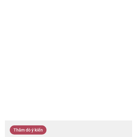
Thăm dò ý kiến