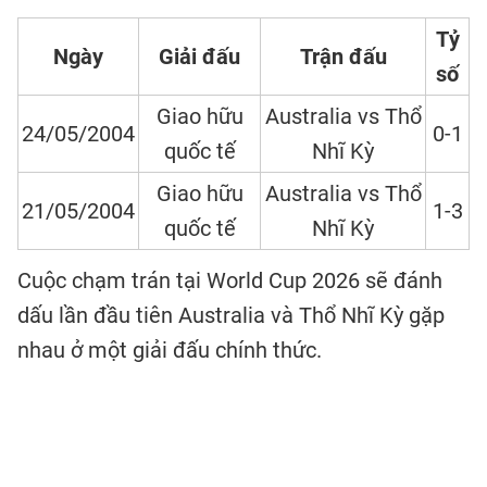
Tỷ
Ngày
Giải đấu
Trận đấu
số
Giao hữu
Australia vs Thổ
24/05/2004
0-1
quốc tế
Nhĩ Kỳ
Giao hữu
Australia vs Thổ
21/05/2004
1-3
quốc tế
Nhĩ Kỳ
Cuộc chạm trán tại World Cup 2026 sẽ đánh
dấu lần đầu tiên Australia và Thổ Nhĩ Kỳ gặp
nhau ở một giải đấu chính thức.