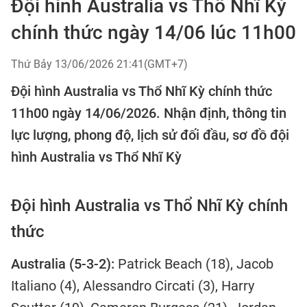
Đội hình Australia vs Thổ Nhĩ Kỳ
chính thức ngày 14/06 lúc 11h00
Thứ Bảy 13/06/2026 21:41(GMT+7)
Đội hình Australia vs Thổ Nhĩ Kỳ chính thức
11h00 ngày 14/06/2026. Nhận định, thông tin
lực lượng, phong độ, lịch sử đối đầu, sơ đồ đội
hình Australia vs Thổ Nhĩ Kỳ
Đội hình Australia vs Thổ Nhĩ Kỳ chính
thức
Australia (5-3-2):
Patrick Beach (18), Jacob
Italiano (4), Alessandro Circati (3), Harry