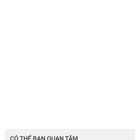
CÓ THỂ BẠN QUAN TÂM