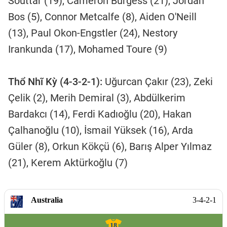
Souttar (19), Cameron Burgess (21), Jordan
Bos (5), Connor Metcalfe (8), Aiden O'Neill
(13), Paul Okon-Engstler (24), Nestory
Irankunda (17), Mohamed Toure (9)
Thổ Nhĩ Kỳ (4-3-2-1):
Uğurcan Çakır (23), Zeki
Çelik (2), Merih Demiral (3), Abdülkerim
Bardakcı (14), Ferdi Kadıoğlu (20), Hakan
Çalhanoğlu (10), İsmail Yüksek (16), Arda
Güler (8), Orkun Kökçü (6), Barış Alper Yılmaz
(21), Kerem Aktürkoğlu (7)