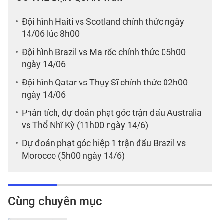
Đội hình Haiti vs Scotland chính thức ngày
14/06 lúc 8h00
Đội hình Brazil vs Ma rốc chính thức 05h00
ngày 14/06
Đội hình Qatar vs Thụy Sĩ chính thức 02h00
ngày 14/06
Phân tích, dự đoán phạt góc trận đấu Australia
vs Thổ Nhĩ Kỳ (11h00 ngày 14/6)
Dự đoán phạt góc hiệp 1 trận đấu Brazil vs
Morocco (5h00 ngày 14/6)
Cùng chuyên mục