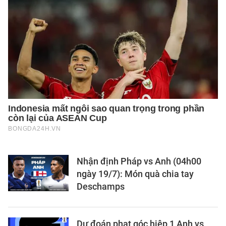
Nhận định Pháp vs Anh (04h00
ngày 19/7): Món quà chia tay
Deschamps
Dự đoán phạt góc hiệp 1 Anh vs