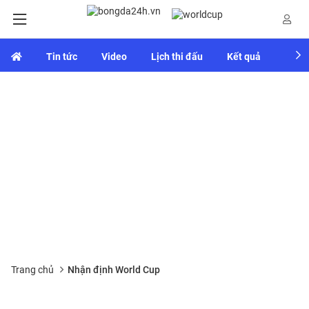
Tin tức
Video
Lịch thi đấu
Kết quả
Bảng
Trang chủ
Nhận định World Cup