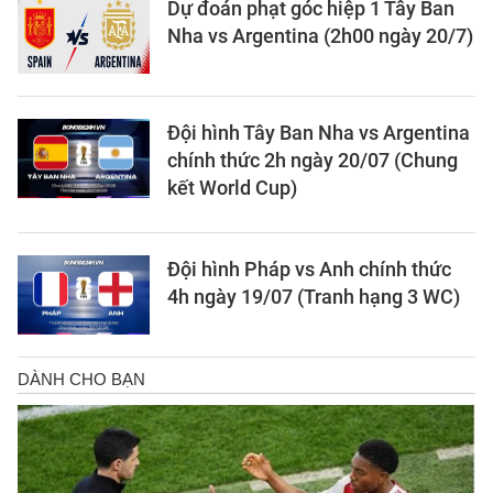
Dự đoán phạt góc hiệp 1 Tây Ban
Nha vs Argentina (2h00 ngày 20/7)
Đội hình Tây Ban Nha vs Argentina
chính thức 2h ngày 20/07 (Chung
kết World Cup)
Đội hình Pháp vs Anh chính thức
4h ngày 19/07 (Tranh hạng 3 WC)