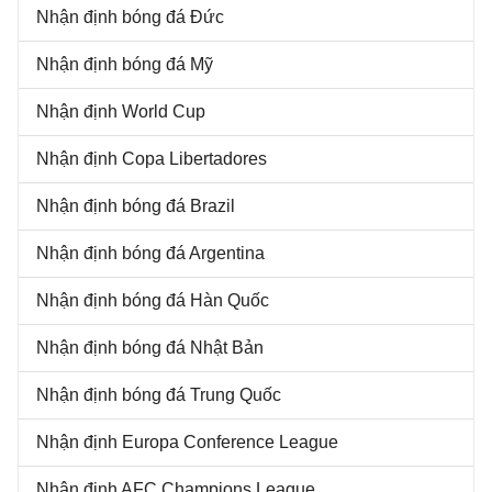
Nhận định bóng đá Đức
Nhận định bóng đá Mỹ
Nhận định World Cup
Nhận định Copa Libertadores
Nhận định bóng đá Brazil
Nhận định bóng đá Argentina
Nhận định bóng đá Hàn Quốc
Nhận định bóng đá Nhật Bản
Nhận định bóng đá Trung Quốc
Nhận định Europa Conference League
Nhận định AFC Champions League