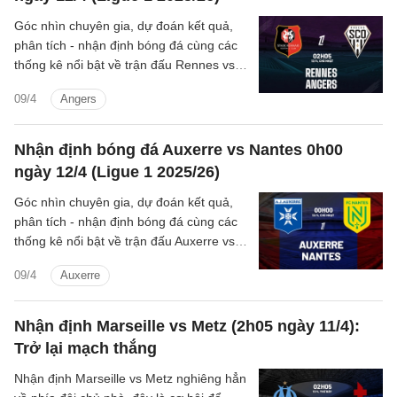
Góc nhìn chuyên gia, dự đoán kết quả,
phân tích - nhận định bóng đá cùng các
thống kê nổi bật về trận đấu Rennes vs
Angers thuộc vòng 29 giải VĐQG Pháp
09/4
Angers
2025/26 đêm nay.
Nhận định bóng đá Auxerre vs Nantes 0h00
ngày 12/4 (Ligue 1 2025/26)
Góc nhìn chuyên gia, dự đoán kết quả,
phân tích - nhận định bóng đá cùng các
thống kê nổi bật về trận đấu Auxerre vs
Nantes thuộc vòng 29 giải VĐQG Pháp
09/4
Auxerre
2025/26 đêm nay.
Nhận định Marseille vs Metz (2h05 ngày 11/4):
Trở lại mạch thắng
Nhận định Marseille vs Metz nghiêng hẳn