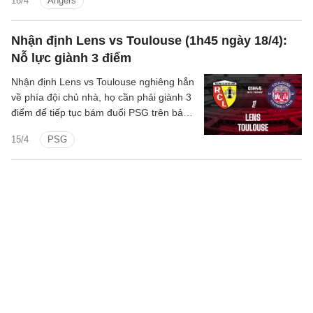
16/4
Angers
2025/26 đêm nay.
Nhận định Lens vs Toulouse (1h45 ngày 18/4):
Nỗ lực giành 3 điểm
Nhận định Lens vs Toulouse nghiêng hẳn
về phía đội chủ nhà, họ cần phải giành 3
điểm để tiếp tục bám đuổi PSG trên bảng
xếp hạng.
15/4
PSG