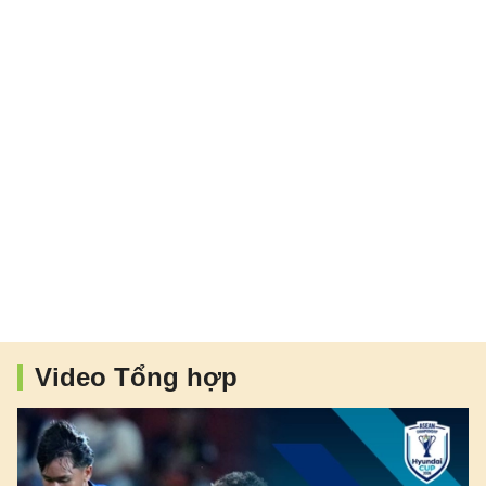
Video Tổng hợp