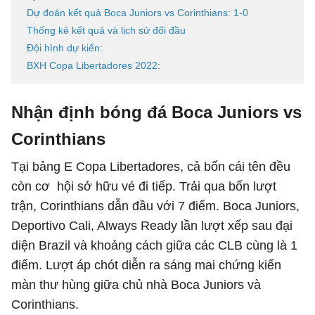
Dự đoán kết quả Boca Juniors vs Corinthians: 1-0
Thống kê kết quả và lịch sử đối đầu
Đội hình dự kiến:
BXH Copa Libertadores 2022:
Nhận định bóng đá Boca Juniors vs
Corinthians
Tại bảng E Copa Libertadores, cả bốn cái tên đều
còn cơ hội sở hữu vé đi tiếp. Trải qua bốn lượt
trận, Corinthians dẫn đầu với 7 điểm. Boca Juniors,
Deportivo Cali, Always Ready lần lượt xếp sau đại
diện Brazil và khoảng cách giữa các CLB cùng là 1
điểm. Lượt áp chót diễn ra sáng mai chứng kiến
màn thư hùng giữa chủ nhà Boca Juniors và
Corinthians.