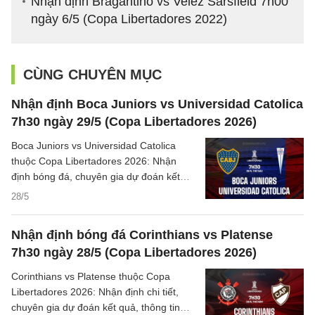
Nhận định Bragantino vs Velez Sarsfield 7h00
ngày 6/5 (Copa Libertadores 2022)
CÙNG CHUYÊN MỤC
Nhận định Boca Juniors vs Universidad Catolica
7h30 ngày 29/5 (Copa Libertadores 2026)
Boca Juniors vs Universidad Catolica
thuộc Copa Libertadores 2026: Nhận
định bóng đá, chuyên gia dự đoán kết
quả, thông tin phân tích tỷ số trận đấu.
28/5
Nhận định bóng đá Corinthians vs Platense
7h30 ngày 28/5 (Copa Libertadores 2026)
Corinthians vs Platense thuộc Copa
Libertadores 2026: Nhận định chi tiết,
chuyên gia dự đoán kết quả, thông tin