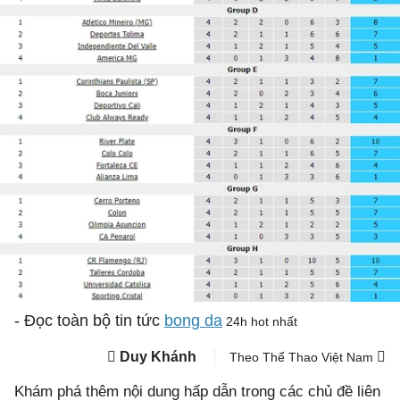
- Đọc toàn bộ tin tức
bong da
24h hot nhất
Duy Khánh
Theo Thể Thao Việt Nam
Khám phá thêm nội dung hấp dẫn trong các chủ đề liên