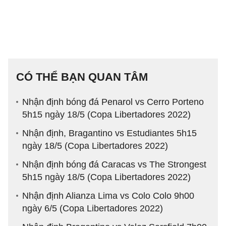
CÓ THỂ BẠN QUAN TÂM
Nhận định bóng đá Penarol vs Cerro Porteno
5h15 ngày 18/5 (Copa Libertadores 2022)
Nhận định, Bragantino vs Estudiantes 5h15
ngày 18/5 (Copa Libertadores 2022)
Nhận định bóng đá Caracas vs The Strongest
5h15 ngày 18/5 (Copa Libertadores 2022)
Nhận định Alianza Lima vs Colo Colo 9h00
ngày 6/5 (Copa Libertadores 2022)