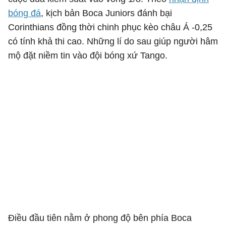
bóng đá
, kịch bản Boca Juniors đánh bại
Corinthians đồng thời chinh phục kèo châu Á -0,25
có tính khả thi cao. Những lí do sau giúp người hâm
mộ đặt niềm tin vào đội bóng xứ Tango.
Điều đầu tiên nằm ở phong độ bên phía Boca