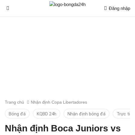
Đăng nhập
Trang chủ
Nhận định Copa Libertadores
Bóng đá
KQBD 24h
Nhận định bóng đá
Trực tiế
Nhận định Boca Juniors vs