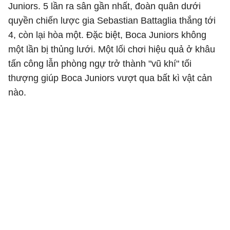
Juniors. 5 lần ra sân gần nhất, đoàn quân dưới
quyền chiến lược gia Sebastian Battaglia thắng tới
4, còn lại hòa một. Đặc biệt, Boca Juniors không
một lần bị thủng lưới. Một lối chơi hiệu quả ở khâu
tấn công lẫn phòng ngự trở thành "vũ khí" tối
thượng giúp Boca Juniors vượt qua bất kì vật cản
nào.