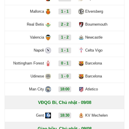
Mallorca
1 - 1
Elversberg
Real Betis
2 - 2
Bournemouth
Valencia
1 - 2
Newcastle
Napoli
1 - 1
Celta Vigo
Nottingham Forest
0 - 1
Barcelona
Udinese
1 - 0
Barcelona
Man City
18:00
Atletico
VĐQG Bỉ, Chủ nhật - 09/08
Gent
18:30
KV Mechelen
Giao hữu, Chủ nhật - 09/08