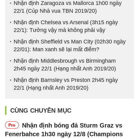
Nhận định Zaragoza vs Mallorca 1h00 ngày
22/1 (Cúp Nhà vua TBN 2019/20)
Nhận định Chelsea vs Arsenal (3h15 ngày
22/1): Tưởng vậy mà không phải vậy
Nhận định Sheffield vs Man City (02h30 ngày
22/01): Man xanh sẽ lại mất điểm?
Nhận định Middlesbrough vs Birmingham
2h45 ngày 22/1 (Hạng nhất Anh 2019/20)
Nhận định Barnsley vs Preston 2h45 ngày
22/1 (Hạng nhất Anh 2019/20)
CÙNG CHUYÊN MỤC
Nhận định bóng đá Sturm Graz vs
Pro
Fenerbahce 1h30 ngày 12/8 (Champions