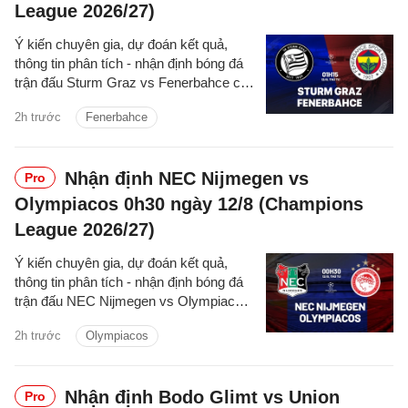
League 2026/27)
Ý kiến chuyên gia, dự đoán kết quả,
thông tin phân tích - nhận định bóng đá
trận đấu Sturm Graz vs Fenerbahce cúp
C1/UEFA Champions League 2026/27
2h trước
Fenerbahce
hôm nay.
Nhận định NEC Nijmegen vs
Pro
Olympiacos 0h30 ngày 12/8 (Champions
League 2026/27)
Ý kiến chuyên gia, dự đoán kết quả,
thông tin phân tích - nhận định bóng đá
trận đấu NEC Nijmegen vs Olympiacos
cúp C1/UEFA Champions League
2h trước
Olympiacos
2026/27 hôm nay.
Nhận định Bodo Glimt vs Union
Pro