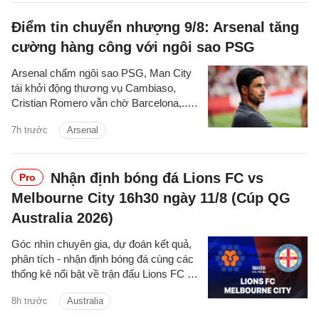
Điểm tin chuyển nhượng 9/8: Arsenal tăng
cường hàng công với ngôi sao PSG
Arsenal chấm ngôi sao PSG, Man City
tái khởi động thương vụ Cambiaso,
Cristian Romero vẫn chờ Barcelona,...là
những tin tức bóng đá nổi bật trong điểm
7h trước
Arsenal
tin bóng đá sáng 9/8.
Nhận định bóng đá Lions FC vs
Pro
Melbourne City 16h30 ngày 11/8 (Cúp QG
Australia 2026)
Góc nhìn chuyên gia, dự đoán kết quả,
phân tích - nhận định bóng đá cùng các
thống kê nổi bật về trận đấu Lions FC vs
Melbourne City cúp quốc gia Australia
8h trước
Australia
hôm nay.