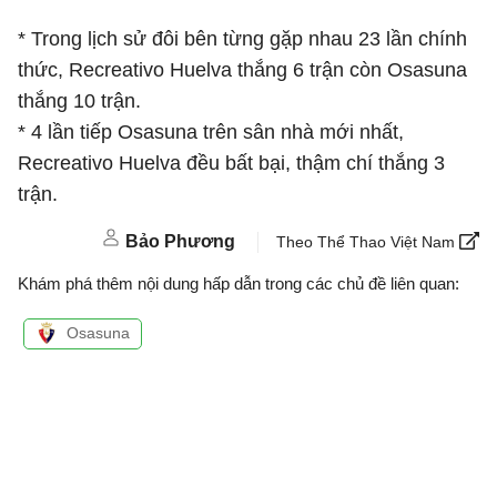
* Trong lịch sử đôi bên từng gặp nhau 23 lần chính
thức, Recreativo Huelva thắng 6 trận còn Osasuna
thắng 10 trận.
* 4 lần tiếp Osasuna trên sân nhà mới nhất,
Recreativo Huelva đều bất bại, thậm chí thắng 3
trận.
Bảo Phương
Theo Thể Thao Việt Nam
Khám phá thêm nội dung hấp dẫn trong các chủ đề liên quan:
Osasuna