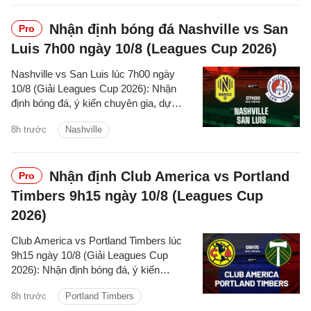
Nhận định bóng đá Nashville vs San
Pro
Luis 7h00 ngày 10/8 (Leagues Cup 2026)
Nashville vs San Luis lúc 7h00 ngày
10/8 (Giải Leagues Cup 2026): Nhận
định bóng đá, ý kiến chuyên gia, dự
đoán kết quả, phân tích - thống kê trận
8h trước
Nashville
đấu.
Nhận định Club America vs Portland
Pro
Timbers 9h15 ngày 10/8 (Leagues Cup
2026)
Club America vs Portland Timbers lúc
9h15 ngày 10/8 (Giải Leagues Cup
2026): Nhận định bóng đá, ý kiến
chuyên gia, dự đoán kết quả, phân tích -
8h trước
Portland Timbers
thống kê trận đấu.