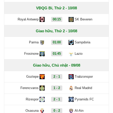
VĐQG Bỉ, Thứ 2 - 10/08
Royal Antwerp
00:15
SK Beveren
Giao hữu, Thứ 2 - 10/08
Parma
01:00
Sampdoria
Frosinone
01:45
Lazio
Giao hữu, Chủ nhật - 09/08
Goztepe
2 - 1
Trabzonspor
Ferencvaros
1 - 2
Real Madrid
Rizespor
2 - 1
Pyramids FC
Osasuna
0 - 2
Al-Ain