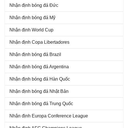
Nhận định bóng đá Đức
Nhận định bóng đá Mỹ
Nhận định World Cup
Nhận định Copa Libertadores
Nhận định bóng đá Brazil
Nhận định bóng đá Argentina
Nhận định bóng đá Hàn Quốc
Nhận định bóng đá Nhật Bản
Nhận định bóng đá Trung Quốc
Nhận định Europa Conference League