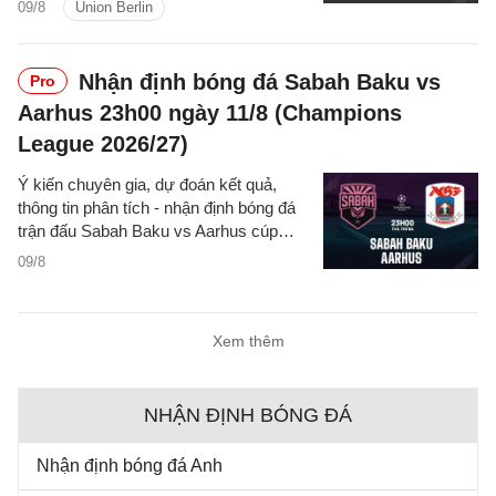
09/8
Union Berlin
League 2026/27 hôm nay.
Nhận định bóng đá Sabah Baku vs
Pro
Aarhus 23h00 ngày 11/8 (Champions
League 2026/27)
Ý kiến chuyên gia, dự đoán kết quả,
thông tin phân tích - nhận định bóng đá
trận đấu Sabah Baku vs Aarhus cúp
C1/UEFA Champions League 2026/27
09/8
hôm nay.
Xem thêm
NHẬN ĐỊNH BÓNG ĐÁ
Nhận định bóng đá Anh