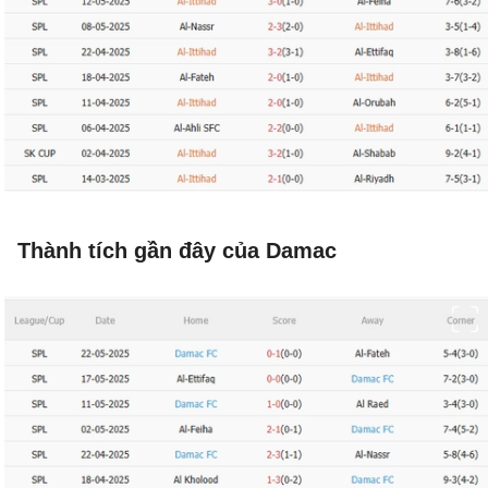
Thành tích gần đây của Damac