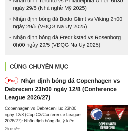
Nhận định Toronto vs Philadelphia Union 6h30
ngày 29/5 (Nhà nghề Mỹ 2025)
Nhận định bóng đá Bodo Glimt vs Viking 2h00
ngày 29/5 (VĐQG Na Uy 2025)
Nhận định bóng đá Fredrikstad vs Rosenborg
0h00 ngày 29/5 (VĐQG Na Uy 2025)
CÙNG CHUYÊN MỤC
Nhận định bóng đá Copenhagen vs
Pro
Debreceni 23h00 ngày 12/8 (Conference
League 2026/27)
Copenhagen vs Debreceni lúc 23h00
ngày 12/8 (Cúp C3/Conference League
2026/27): Nhận định bóng đá, ý kiến
chuyên gia, dự đoán kết quả, phân tích -
2h trước