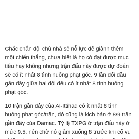
Chắc chắn đội chủ nhà sẽ nỗ lực để giành thêm
một chiến thắng, chưa biết là họ có đạt được mục
tiêu hay không nhưng trận đấu này được dự đoán
sẽ có ít nhất 8 tình huống phạt góc. 9 lần đối đầu
gần đây giữa hai đội đều có ít nhất 8 tình huống
phạt góc.
10 trận gần đây của Al-Ittihad có ít nhất 8 tình
huống phạt góc/trận, đó cũng là kịch bản ở 8/9 trận
gần đây của Damac. Tỷ lệ TXPG ở trận đấu này ở
mức 9.5, nên chờ nó giảm xuống 8 trước khi cổ vũ