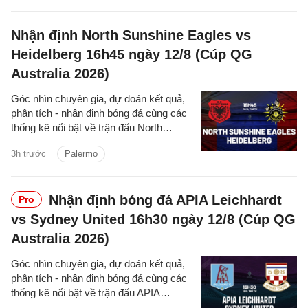
thống kê trận đấu.
Nhận định North Sunshine Eagles vs
Heidelberg 16h45 ngày 12/8 (Cúp QG
Australia 2026)
Góc nhìn chuyên gia, dự đoán kết quả,
phân tích - nhận định bóng đá cùng các
thống kê nổi bật về trận đấu North
Sunshine Eagles vs Heidelberg cúp
3h trước
Palermo
quốc gia Australia hôm nay.
Nhận định bóng đá APIA Leichhardt
Pro
vs Sydney United 16h30 ngày 12/8 (Cúp QG
Australia 2026)
Góc nhìn chuyên gia, dự đoán kết quả,
phân tích - nhận định bóng đá cùng các
thống kê nổi bật về trận đấu APIA
Leichhardt vs Sydney United cúp quốc