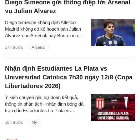
Diego Simeone gửi thông điệp tới Arsenal
vụ Julian Alvarez
Diego Simeone khẳng định Atletico
Madrid không có kế hoạch bán Julian
Alvarez cho Arsenal, hay Barcelona
trong mùa hè này.
17h trước
Arsenal
Nhận định Estudiantes La Plata vs
Universidad Catolica 7h30 ngày 12/8 (Copa
Libertadores 2026)
Ý kiến chuyên gia, dự đoán kết quả,
thông tin phân tích - nhận định bóng đá
trận đấu Estudiantes La Plata vs
Universidad Catolica cúp C1 Nam
18h trước
Mỹ
Mỹ/Copa Libertadores 2026 hôm nay.