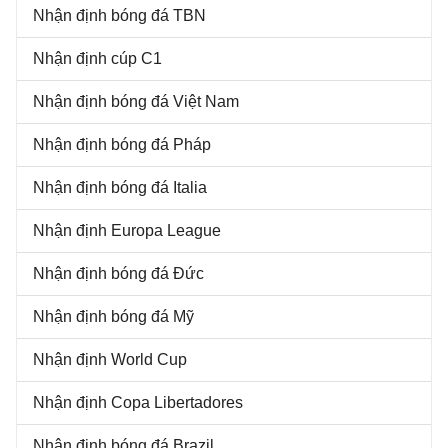
Nhận định bóng đá TBN
Nhận định cúp C1
Nhận định bóng đá Việt Nam
Nhận định bóng đá Pháp
Nhận định bóng đá Italia
Nhận định Europa League
Nhận định bóng đá Đức
Nhận định bóng đá Mỹ
Nhận định World Cup
Nhận định Copa Libertadores
Nhận định bóng đá Brazil