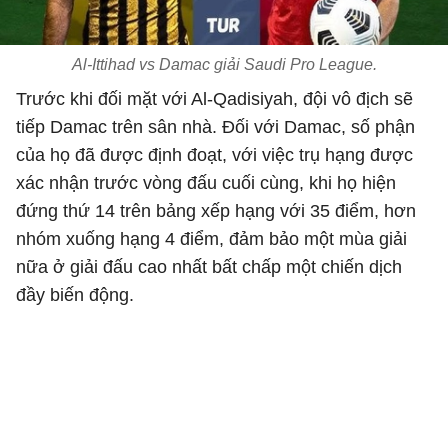
Al-Ittihad vs Damac giải Saudi Pro League.
Trước khi đối mặt với Al-Qadisiyah, đội vô địch sẽ
tiếp Damac trên sân nhà. Đối với Damac, số phận
của họ đã được định đoạt, với việc trụ hạng được
xác nhận trước vòng đấu cuối cùng, khi họ hiện
đứng thứ 14 trên bảng xếp hạng với 35 điểm, hơn
nhóm xuống hạng 4 điểm, đảm bảo một mùa giải
nữa ở giải đấu cao nhất bất chấp một chiến dịch
đầy biến động.