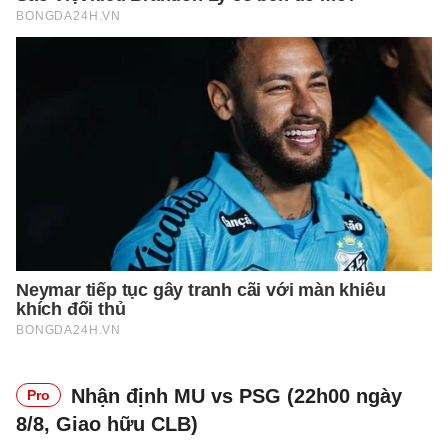
Nhận định MU vs PSG (22h00 ngày
Pro
8/8, Giao hữu CLB)