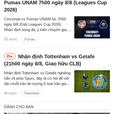
Pumas UNAM 7h00 ngày 8/8 (Leagues Cup
2026)
Cincinnati vs Pumas UNAM lúc 7h00
ngày 8/8 (Giải Leagues Cup 2026):
Nhận định bóng đá, ý kiến chuyên gia,
dự đoán kết quả, phân tích - thống kê
20' trước
Pumas
trận đấu.
Nhận định Tottenham vs Getafe
Pro
(21h00 ngày 8/8, Giao hữu CLB)
Nhận định Tottenham vs Getafe nghiêng
hẳn về phía Spurs, đây là cơ hội để nối
dài chuỗi trận ấn tượng ở loạt trận giao
hữu Hè 2026.
4h trước
Tottenham