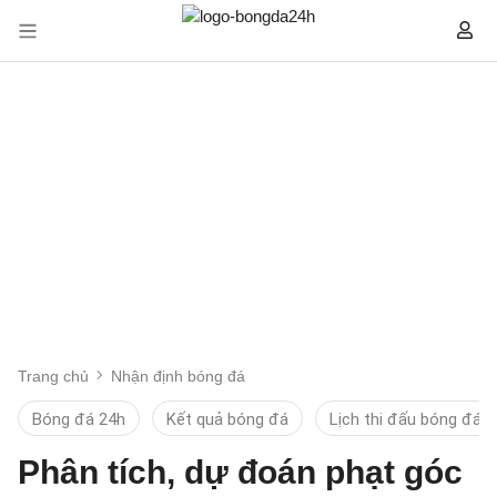
Trang chủ
Nhận định bóng đá
Bóng đá 24h
Kết quả bóng đá
Lịch thi đấu bóng đá
Phân tích, dự đoán phạt góc