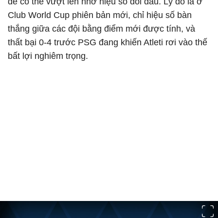
để có thể vượt lên nhờ hiệu số đối đầu. Lý do là ở
Club World Cup phiên bản mới, chỉ hiệu số bàn
thắng giữa các đội bằng điểm mới được tính, và
thất bại 0-4 trước PSG đang khiến Atleti rơi vào thế
bất lợi nghiêm trọng.