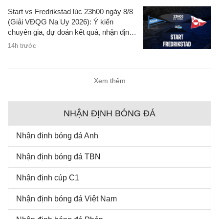
Start vs Fredrikstad lúc 23h00 ngày 8/8
(Giải VĐQG Na Uy 2026): Ý kiến
chuyên gia, dự đoán kết quả, nhận định
- phân tích trận đấu, thống kê chi tiết về
14h trước
hai đội.
Xem thêm
NHẬN ĐỊNH BÓNG ĐÁ
Nhận định bóng đá Anh
Nhận định bóng đá TBN
Nhận định cúp C1
Nhận định bóng đá Việt Nam