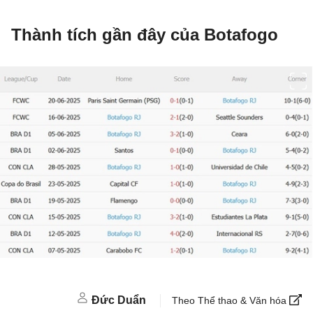
Thành tích gần đây của Botafogo
Đức Duẩn
Theo Thể thao & Văn hóa