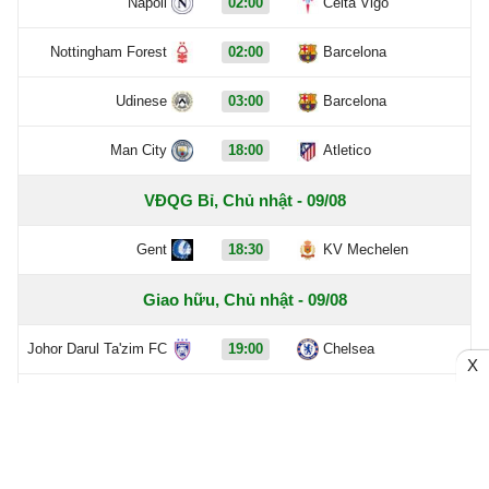
Napoli
02:00
Celta Vigo
Nottingham Forest
02:00
Barcelona
Udinese
03:00
Barcelona
Man City
18:00
Atletico
VĐQG Bỉ, Chủ nhật - 09/08
Gent
18:30
KV Mechelen
Giao hữu, Chủ nhật - 09/08
Johor Darul Ta'zim FC
19:00
Chelsea
X
Arsenal
20:00
Dortmund
Liverpool
20:30
AS Monaco