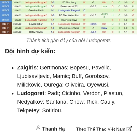
Thành tích gần đây của đội Ludogorets
Đội hình dự kiến:
Zalgiris
: Gertmonas; Bopesu, Pavelic,
Ljubisavljevic, Mamic; Buff, Gorobsov,
Milickovic, Ourega; Oliveira, Oyewusi.
Ludogoret
: Padt; Cicinho, Verdon, Plastun,
Nedyalkov; Santana, Chow; Rick, Cauly,
Tekpetey; Sotiriou.
Thanh Hạ
Theo Thể Thao Việt Nam