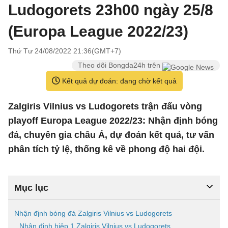
Ludogorets 23h00 ngày 25/8
(Europa League 2022/23)
Thứ Tư 24/08/2022 21:36(GMT+7)
Theo dõi Bongda24h trên
Kết quả dự đoán: đang chờ kết quả
Zalgiris Vilnius vs Ludogorets trận đấu vòng
playoff Europa League 2022/23: Nhận định bóng
đá, chuyên gia châu Á, dự đoán kết quả, tư vấn
phân tích tỷ lệ, thống kê về phong độ hai đội.
Mục lục
Nhận định bóng đá Zalgiris Vilnius vs Ludogorets
Nhận định hiệp 1 Zalgiris Vilnius vs Ludogorets