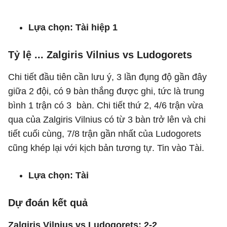
Lựa chọn:
Tài hiệp 1
Tỷ lệ ... Zalgiris Vilnius vs Ludogorets
Chi tiết đầu tiên cần lưu ý, 3 lần đụng độ gần đây
giữa 2 đội, có 9 bàn thắng được ghi, tức là trung
bình 1 trận có 3 bàn. Chi tiết thứ 2, 4/6 trận vừa
qua của Zalgiris Vilnius có từ 3 bàn trở lên và chi
tiết cuối cùng, 7/8 trận gần nhất của Ludogorets
cũng khép lại với kịch bản tương tự. Tin vào Tài.
Lựa chọn: Tài
Dự đoán kết quả
Zalgiris Vilnius vs Ludogorets: 2-2