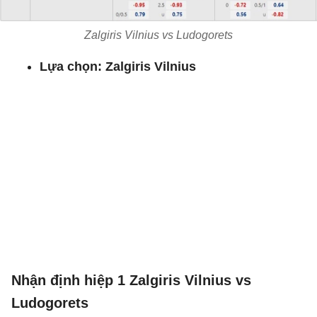
Zalgiris Vilnius vs Ludogorets
Lựa chọn:
Zalgiris Vilnius
Nhận định hiệp 1 Zalgiris Vilnius vs
Ludogorets