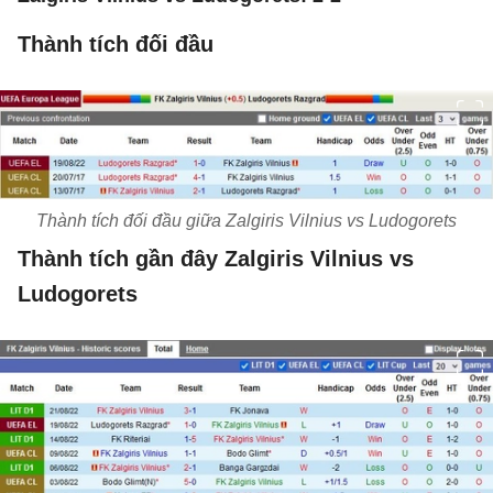
Thành tích đối đầu
Thành tích đối đầu giữa Zalgiris Vilnius vs Ludogorets
Thành tích gần đây Zalgiris Vilnius vs
Ludogorets