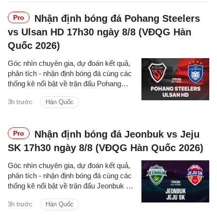
Nhận định bóng đá Pohang Steelers
Pro
vs Ulsan HD 17h30 ngày 8/8 (VĐQG Hàn
Quốc 2026)
Góc nhìn chuyên gia, dự đoán kết quả,
phân tích - nhận định bóng đá cùng các
thống kê nổi bật về trận đấu Pohang
Steelers vs Ulsan HD thuộc giải VĐQG
3h trước
Hàn Quốc
Hàn Quốc 2026.
Nhận định bóng đá Jeonbuk vs Jeju
Pro
SK 17h30 ngày 8/8 (VĐQG Hàn Quốc 2026)
Góc nhìn chuyên gia, dự đoán kết quả,
phân tích - nhận định bóng đá cùng các
thống kê nổi bật về trận đấu Jeonbuk vs
Jeju SK thuộc giải VĐQG Hàn Quốc
3h trước
Hàn Quốc
2026.