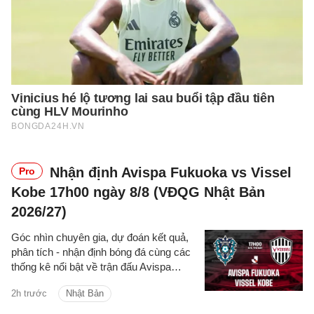
Nhận định Avispa Fukuoka vs Vissel
Pro
Kobe 17h00 ngày 8/8 (VĐQG Nhật Bản
2026/27)
Góc nhìn chuyên gia, dự đoán kết quả,
phân tích - nhận định bóng đá cùng các
thống kê nổi bật về trận đấu Avispa
Fukuoka vs Vissel Kobe thuộc giải
2h trước
Nhật Bản
VĐQG Nhật Bản hôm nay