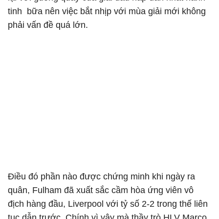
tinh bữa nên việc bắt nhịp với mùa giải mới không
phải vấn đề quá lớn.
Điều đó phần nào được chứng minh khi ngày ra
quân, Fulham đã xuất sắc cầm hòa ứng viên vô
địch hàng đầu, Liverpool với tỷ số 2-2 trong thế liên
tục dẫn trước. Chính vì vậy mà thầy trò HLV Marco