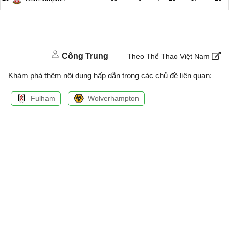
Công Trung
Theo Thể Thao Việt Nam
Khám phá thêm nội dung hấp dẫn trong các chủ đề liên quan:
Fulham
Wolverhampton