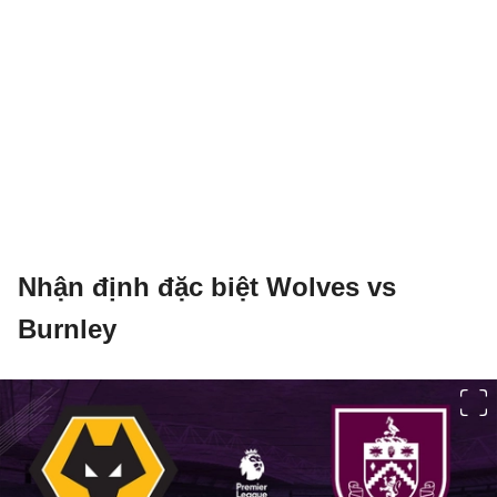
Nhận định đặc biệt Wolves vs
Burnley