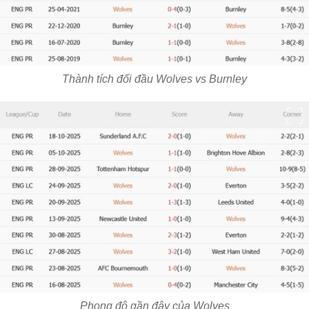
Thành tích đối đầu Wolves vs Burnley
Phong độ gần đây của Wolves