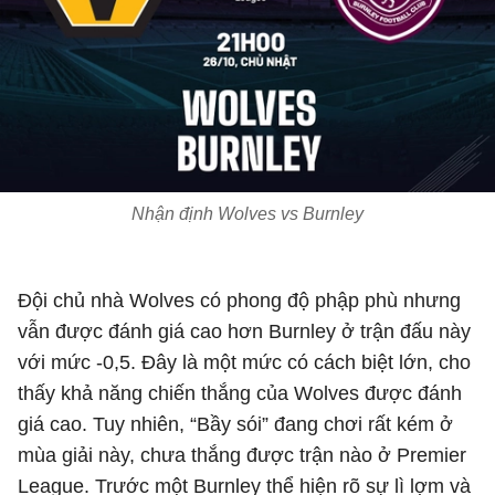
Nhận định Wolves vs Burnley
Đội chủ nhà Wolves có phong độ phập phù nhưng
vẫn được đánh giá cao hơn Burnley ở trận đấu này
với mức -0,5. Đây là một mức có cách biệt lớn, cho
thấy khả năng chiến thắng của Wolves được đánh
giá cao. Tuy nhiên, “Bầy sói” đang chơi rất kém ở
mùa giải này, chưa thắng được trận nào ở Premier
League. Trước một Burnley thể hiện rõ sự lì lợm và