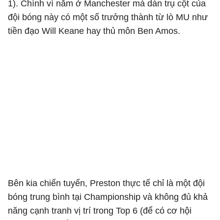
1). Chính vì nằm ở Manchester mà dàn trụ cột của
đội bóng này có một số trưởng thành từ lò MU như
tiền đạo Will Keane hay thủ môn Ben Amos.
Bên kia chiến tuyến, Preston thực tế chỉ là một đội
bóng trung bình tại Championship và không đủ khả
năng cạnh tranh vị trí trong Top 6 (để có cơ hội