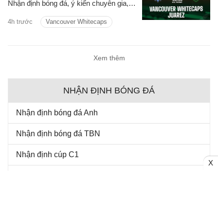
Nhận định bóng đá, ý kiến chuyên gia,
dự đoán kết quả, phân tích - thống kê
4h trước
Vancouver Whitecaps
trận đấu.
Xem thêm
NHẬN ĐỊNH BÓNG ĐÁ
Nhận định bóng đá Anh
Nhận định bóng đá TBN
Nhận định cúp C1
X
Nhận định bóng đá Việt Nam
Nhận định bóng đá Pháp
Nhận định bóng đá Italia