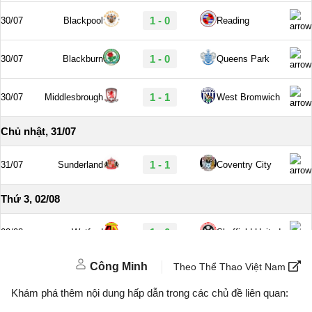
Công Minh
Theo Thể Thao Việt Nam
Khám phá thêm nội dung hấp dẫn trong các chủ đề liên quan: