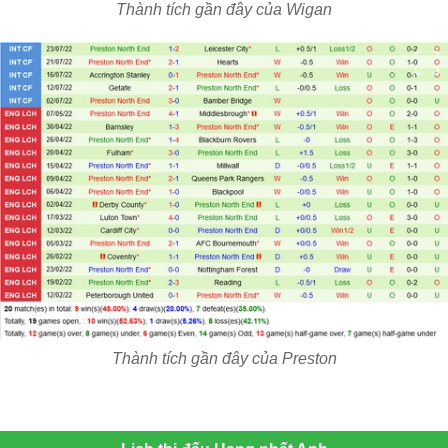
Thành tích gần đây của Wigan
Thành tích gần đây của Preston