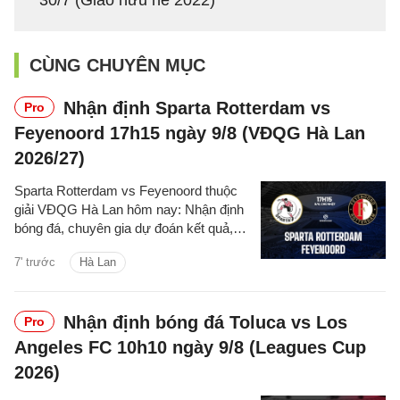
30/7 (Giao hữu hè 2022)
CÙNG CHUYÊN MỤC
Nhận định Sparta Rotterdam vs
Pro
Feyenoord 17h15 ngày 9/8 (VĐQG Hà Lan
2026/27)
Sparta Rotterdam vs Feyenoord thuộc
giải VĐQG Hà Lan hôm nay: Nhận định
bóng đá, chuyên gia dự đoán kết quả,
thông tin phân tích tỷ số trận đấu.
7' trước
Hà Lan
Nhận định bóng đá Toluca vs Los
Pro
Angeles FC 10h10 ngày 9/8 (Leagues Cup
2026)