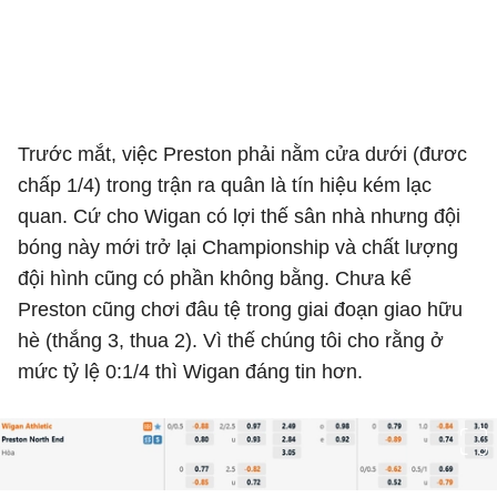
Trước mắt, việc Preston phải nằm cửa dưới (đươc
chấp 1/4) trong trận ra quân là tín hiệu kém lạc
quan. Cứ cho Wigan có lợi thế sân nhà nhưng đội
bóng này mới trở lại Championship và chất lượng
đội hình cũng có phần không bằng. Chưa kể
Preston cũng chơi đâu tệ trong giai đoạn giao hữu
hè (thắng 3, thua 2). Vì thế chúng tôi cho rằng ở
mức tỷ lệ 0:1/4 thì Wigan đáng tin hơn.