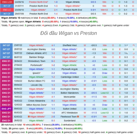
Đối đầu Wigan vs Preston