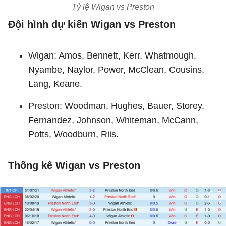
Tỷ lệ Wigan vs Preston
Đội hình dự kiến Wigan vs Preston
Wigan: Amos, Bennett, Kerr, Whatmough,
Nyambe, Naylor, Power, McClean, Cousins,
Lang, Keane.
Preston: Woodman, Hughes, Bauer, Storey,
Fernandez, Johnson, Whiteman, McCann,
Potts, Woodburn, Riis.
Thống kê Wigan vs Preston