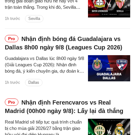
trong giai đoạn giao hữu hè này với 4
trận toàn thắng. Trong khi đó, Sevilla
cũng thể hiện ấn tượng khi thắng 3 trận
1h trước
Sevilla
gần đây.
Nhận định bóng đá Guadalajara vs
Pro
Dallas 8h00 ngày 9/8 (Leagues Cup 2026)
Guadalajara vs Dallas lúc 8h00 ngày 9/8
(Giải Leagues Cup 2026): Nhận định
bóng đá, ý kiến chuyên gia, dự đoán kết
quả, phân tích - thống kê trận đấu.
1h trước
Dallas
Nhận định Ferencvaros vs Real
Pro
Madrid (00h00 ngày 9/8): Lấy lại đà thắng
Real Madrid sẽ tiếp tục quá trình chuẩn
bị cho mùa giải 2026/27 bằng trận giao
hữu với đại diện Hungary là