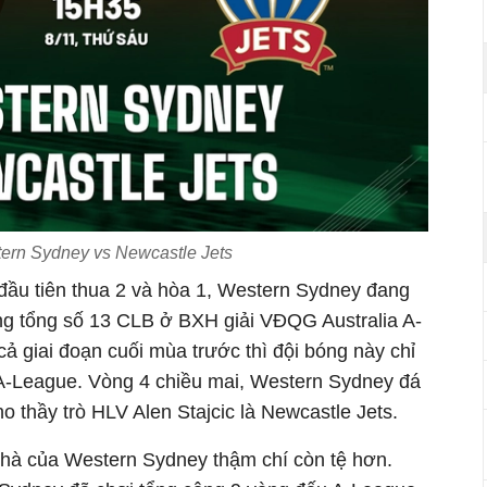
ern Sydney vs Newcastle Jets
 đầu tiên thua 2 và hòa 1, Western Sydney đang
ong tổng số 13 CLB ở BXH giải VĐQG Australia A-
ả giai đoạn cuối mùa trước thì đội bóng này chỉ
 A-League. Vòng 4 chiều mai, Western Sydney đá
o thầy trò HLV Alen Stajcic là Newcastle Jets.
 nhà của Western Sydney thậm chí còn tệ hơn.