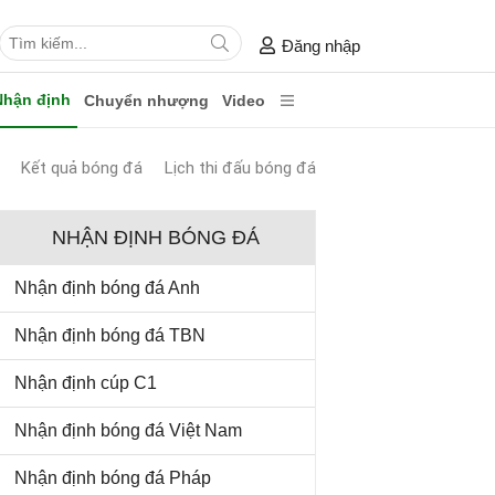
Đăng nhập
Nhận định
Chuyển nhượng
Video
Kết quả bóng đá
Lịch thi đấu bóng đá
NHẬN ĐỊNH BÓNG ĐÁ
Nhận định bóng đá Anh
Nhận định bóng đá TBN
Nhận định cúp C1
Nhận định bóng đá Việt Nam
Nhận định bóng đá Pháp