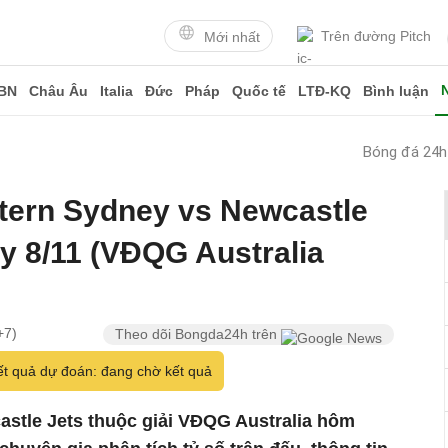
Trên đường Pitch
Mới nhất
BN
Châu Âu
Italia
Đức
Pháp
Quốc tế
LTĐ-KQ
Bình luận
Bóng đá 24h
tern Sydney vs Newcastle
y 8/11 (VĐQG Australia
+7)
Theo dõi Bongda24h trên
t quả dự đoán: đang chờ kết quả
stle Jets thuộc giải VĐQG Australia hôm