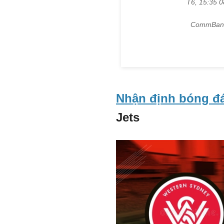
Nhận định bóng đ
Jets