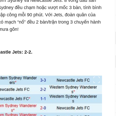
tern Sydney và Newcastle Jets. 8 vòng đấu sân
 Sydney đều chạm hoặc vượt mốc 3 bàn, tính bình
lập công mỗi 90 phút. Với Jets, đoàn quân của
ó mạch “nổ” đều 2 bàn/trận trong 3 chuyến hành
 mưa gôn!
tle Jets: 2-2.