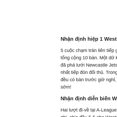
Nhận định hiệp 1 West
5 cuộc chạm trán liên tiếp
tổng cộng 10 bàn. Một dữ 
đã phá lưới Newcastle Jets
nhất tiếp đón đối thủ. Tron
đều có bàn trước giờ nghỉ
sớm!
Nhận định diễn biến W
Hai lượt đi-về tại A-Leagu