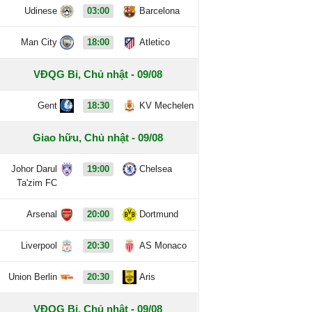
Udinese
03:00
Barcelona
Man City
18:00
Atletico
VĐQG Bỉ, Chủ nhật - 09/08
Gent
18:30
KV Mechelen
Giao hữu, Chủ nhật - 09/08
Johor Darul
19:00
Chelsea
Ta'zim FC
Arsenal
20:00
Dortmund
Liverpool
20:30
AS Monaco
Union Berlin
20:30
Aris
VĐQG Bỉ, Chủ nhật - 09/08