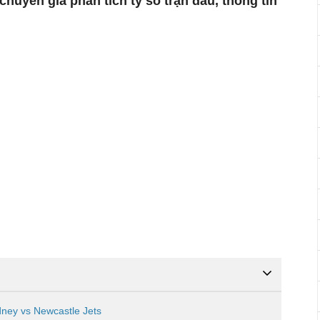
huyên gia phân tích tỷ số trận đấu, thông tin
ney vs Newcastle Jets