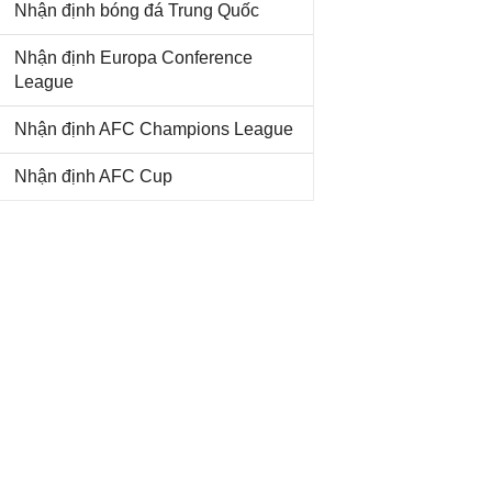
Nhận định bóng đá Trung Quốc
Nhận định Europa Conference
League
Nhận định AFC Champions League
Nhận định AFC Cup