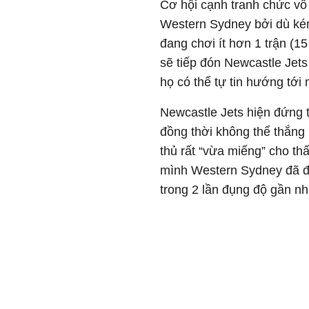
Cơ hội cạnh tranh chức vô
Western Sydney bởi dù ké
đang chơi ít hơn 1 trận (1
sẽ tiếp đón Newcastle Jet
họ có thể tự tin hướng tới 
Newcastle Jets hiện đứng t
đồng thời không thể thắng 
thủ rất “vừa miếng” cho th
mình Western Sydney đã đán
trong 2 lần đụng độ gần nh