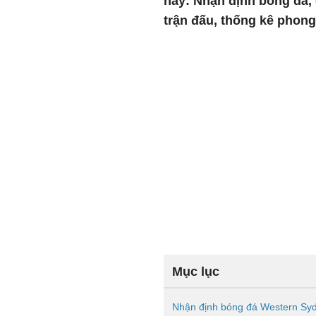
nay: Nhận định bóng đá, 
trận đấu, thống kê phong 
Mục lục
Nhận định bóng đá Western Syd