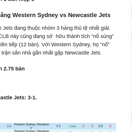
hắng Western Sydney vs Newcastle Jets
 Jets đang thuộc nhóm 3 hàng thủ tệ nhất giải.
CLB này cũng đang sở hữu thành tích “nổ súng”
iên tiếp (12 bàn). Với Western Sydney, họ “nổ”
3 trận sân nhà gần nhất gặp Newcastle Jets
n 2.75 bàn
tle Jets: 3-1.