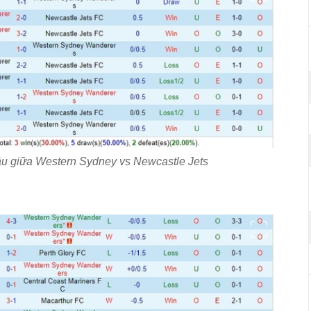
ầu giữa Western Sydney vs Newcastle Jets