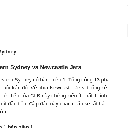
Sydney
ern Sydney vs Newcastle Jets
Western Sydney có bàn hiệp 1. Tổng cộng 13 pha
chuỗi trận đó. Về phía Newcastle Jets, thống kê
liên tiếp của CLB này chứng kiến ít nhất 1 tình
hút đầu tiên. Cặp đấu này chắc chắn sẽ rất hấp
sớm.
n 1 bàn
hiệp 1