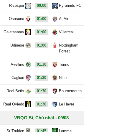
Rizespor
00:00
Pyramids FC
Osasuna
01:00
Al-Ain
Galatasaray
01:00
Villarreal
Udinese
01:00
Nottingham
Forest
Avellino
01:30
Torino
Cagliari
01:30
Nice
Real Betis
01:30
Bournemouth
Real Oviedo
01:30
Le Havre
VĐQG Bỉ, Chủ nhật - 09/08
St.Truiden
01:45
Lommel