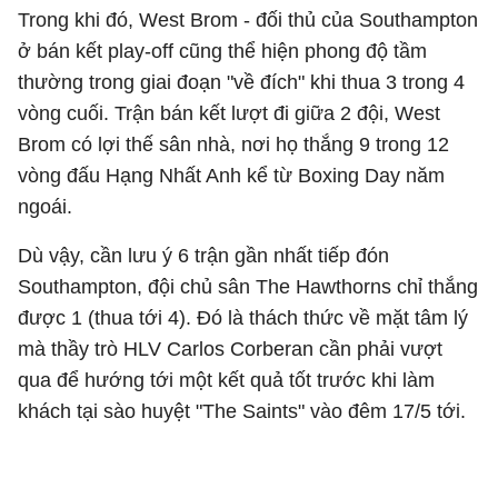
Trong khi đó, West Brom - đối thủ của Southampton
ở bán kết play-off cũng thể hiện phong độ tầm
thường trong giai đoạn "về đích" khi thua 3 trong 4
vòng cuối. Trận bán kết lượt đi giữa 2 đội, West
Brom có lợi thế sân nhà, nơi họ thắng 9 trong 12
vòng đấu Hạng Nhất Anh kể từ Boxing Day năm
ngoái.
Dù vậy, cần lưu ý 6 trận gần nhất tiếp đón
Southampton, đội chủ sân The Hawthorns chỉ thắng
được 1 (thua tới 4). Đó là thách thức về mặt tâm lý
mà thầy trò HLV Carlos Corberan cần phải vượt
qua để hướng tới một kết quả tốt trước khi làm
khách tại sào huyệt "The Saints" vào đêm 17/5 tới.