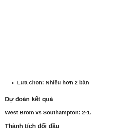
Lựa chọn: Nhiều hơn 2 bàn
Dự đoán kết quả
West Brom vs Southampton: 2-1.
Thành tích đối đầu