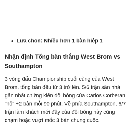
Lựa chọn: Nhiều hơn 1 bàn hiệp 1
Nhận định Tổng bàn thắng West Brom vs
Southampton
3 vòng đấu Championship cuối cùng của West
Brom, tổng bàn đều từ 3 trở lên. 5/6 trận sân nhà
gần nhất chứng kiến đội bóng của Carlos Corberan
"nổ" +2 bàn mỗi 90 phút. Về phía Southampton, 6/7
trận làm khách mới đây của đội bóng này cũng
chạm hoặc vượt mốc 3 bàn chung cuộc.