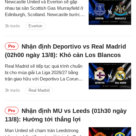
Newcastle United và Everton sẽ gặp
nhau tại sân Scottish Gas Murrayfield ở
Edinburgh, Scotland. Newcastle bước
vào trận đấu với tinh thần hưng phấn
3h trước
Everton
sau chiến thắng 2-1 trước Valencia. Ở
chiều ngược lại, Everton cần nhanh
chóng cải thiện phong độ khi vừa nhận
Nhận định Deportivo vs Real Madrid
Pro
thất bại 1-3 trước Stuttgart trong trận
giao hữu gần nhất.
(02h00 ngày 13/8): Khó cản Los Blancos
Real Madrid sẽ tiếp tục quá trình chuẩn
bị cho mùa giải La Liga 2026/27 bằng
trận giao hữu với Deportivo La Coruna.
Real Madrid bước vào cuộc đối đầu này
3h trước
Real Madrid
sau chiến thắng 2-1 trước Ferencvaros.
Trong khi đó, Deportivo cũng có màn
chạy đà thuận lợi khi đánh bại Genoa
Nhận định MU vs Leeds (01h30 ngày
Pro
với tỉ số 1-0 ở trận gần nhất.
13/8): Hướng tới thắng lợi
Man United sẽ chạm trán Leedstrong