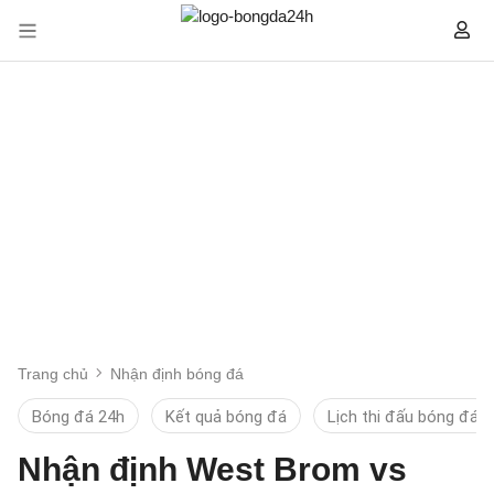
Trang chủ
Nhận định bóng đá
Bóng đá 24h
Kết quả bóng đá
Lịch thi đấu bóng đá
Nhận định West Brom vs