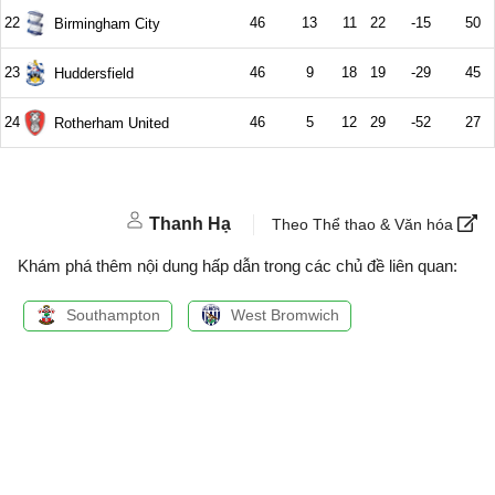
Thanh Hạ
Theo Thể thao & Văn hóa
Khám phá thêm nội dung hấp dẫn trong các chủ đề liên quan:
Southampton
West Bromwich