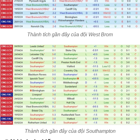
Thành tích gần đây của đội West Brom
Thành tích gần đây của đội Southampton