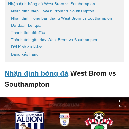
Nhận định bóng đá West Brom vs Southampton
Nhận định hiệp 1 West Brom vs Southampton
Nhận định Tổng bàn thắng West Brom vs Southampton
Dự đoán kết quả
Thành tích đối đầu
Thành tích gần đây West Brom vs Southampton
Đội hình dự kiến:
Bảng xếp hạng
Nhận định bóng đá
West Brom vs
Southampton