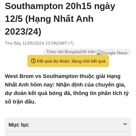
Southampton 20h15 ngày
12/5 (Hạng Nhất Anh
2023/24)
Thứ Bảy 11/05/2024 23:09(GMT+7)
Theo dõi Bongda24h trên
Kết quả dự đoán: đang chờ kết quả
West Brom vs Southampton thuộc giải Hạng
Nhất Anh hôm nay: Nhận định của chuyên gia,
dự đoán kết quả bóng đá, thông tin phân tích tỷ
số trận đấu.
Mục lục