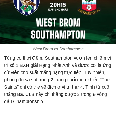
West Brom vs Southampton
Từng có thời điểm, Southampton vươn lên chiếm vị
trí số 1 BXH giải Hạng Nhất Anh và được coi là ứng
cử viên cho suất thăng hạng trực tiếp. Tuy nhiên,
phong độ sa sút trong 2 tháng cuối mùa khiến "The
Saints" chỉ có thể về đích ở vị trí thứ 4. Tính từ cuối
tháng Ba, CLB này chỉ thắng được 3 trong 9 vòng
đấu Championship.