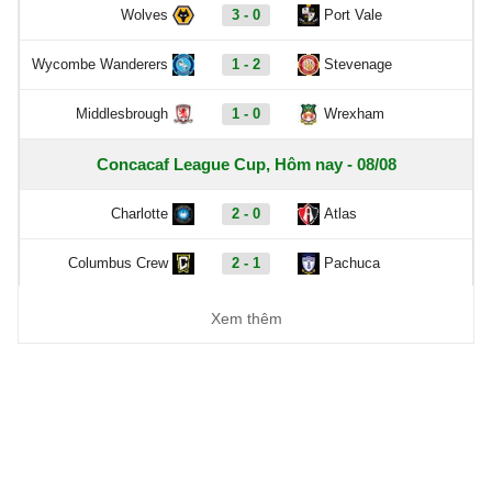
Wolves
3 - 0
Port Vale
Wycombe Wanderers
1 - 2
Stevenage
Middlesbrough
1 - 0
Wrexham
Concacaf League Cup, Hôm nay - 08/08
Charlotte
2 - 0
Atlas
Columbus Crew
2 - 1
Pachuca
FC Cincinnati
2 - 0
Pumas
Xem thêm
Tigres
0 - 0
Minnesota United
Vancouver Whitecaps
1 - 3
FC Juarez
Carabao Cup, Hôm nay - 08/08