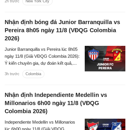
2h trước
New York City
thống kê trận đấu.
Nhận định bóng đá Junior Barranquilla vs
Pereira 8h05 ngày 11/8 (VĐQG Colombia
2026)
Junior Barranquilla vs Pereira lúc 8h05
ngày 11/8 (Giải VĐQG Colombia 2026):
Ý kiến chuyên gia, dự đoán kết quả,
nhận định - phân tích trận đấu, thống kê
3h trước
Colombia
chi tiết về hai đội.
Nhận định Independiente Medellin vs
Millonarios 6h00 ngày 11/8 (VĐQG
Colombia 2026)
Independiente Medellin vs Millonarios
lúc 6h00 ngày 11/8 (Giải VĐQG