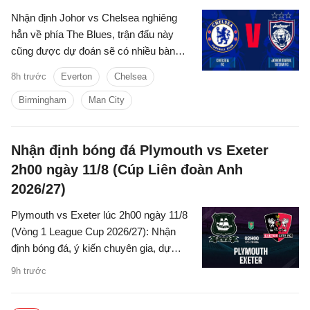
Nhận định Johor vs Chelsea nghiêng
hẳn về phía The Blues, trận đấu này
cũng được dự đoán sẽ có nhiều bàn
thắng được ghi.
8h trước
Everton
Chelsea
Birmingham
Man City
Nhận định bóng đá Plymouth vs Exeter
2h00 ngày 11/8 (Cúp Liên đoàn Anh
2026/27)
Plymouth vs Exeter lúc 2h00 ngày 11/8
(Vòng 1 League Cup 2026/27): Nhận
định bóng đá, ý kiến chuyên gia, dự
đoán kết quả, phân tích trận đấu, thống
9h trước
kê về phong độ hai đội.