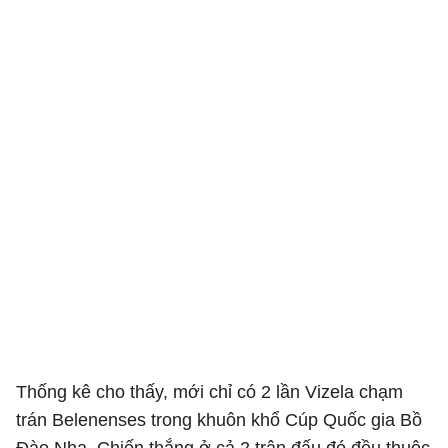
Thống kê cho thấy, mới chỉ có 2 lần Vizela chạm
trán Belenenses trong khuôn khổ Cúp Quốc gia Bồ