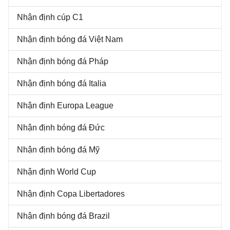
Nhận định cúp C1
Nhận định bóng đá Việt Nam
Nhận định bóng đá Pháp
Nhận định bóng đá Italia
Nhận định Europa League
Nhận định bóng đá Đức
Nhận định bóng đá Mỹ
Nhận định World Cup
Nhận định Copa Libertadores
Nhận định bóng đá Brazil