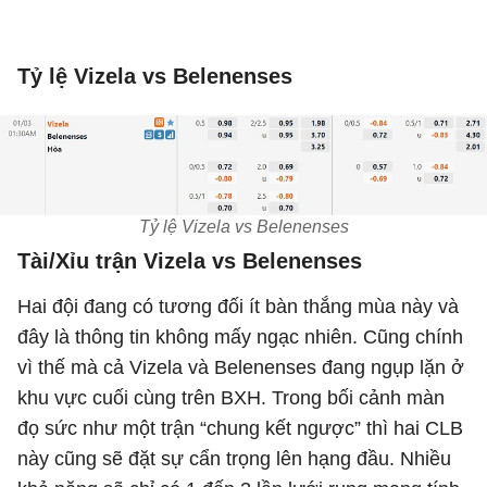
Tỷ lệ Vizela vs Belenenses
Tỷ lệ Vizela vs Belenenses
Tài/Xỉu trận Vizela vs Belenenses
Hai đội đang có tương đối ít bàn thắng mùa này và
đây là thông tin không mấy ngạc nhiên. Cũng chính
vì thế mà cả Vizela và Belenenses đang ngụp lặn ở
khu vực cuối cùng trên BXH. Trong bối cảnh màn
đọ sức như một trận “chung kết ngược” thì hai CLB
này cũng sẽ đặt sự cẩn trọng lên hạng đầu. Nhiều