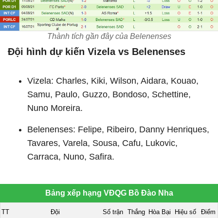
Thành tích gần đây của Belenenses
Đội hình dự kiến Vizela vs Belenenses
Vizela: Charles, Kiki, Wilson, Aidara, Kouao,
Samu, Paulo, Guzzo, Bondoso, Schettine,
Nuno Moreira.
Belenenses: Felipe, Ribeiro, Danny Henriques,
Tavares, Varela, Sousa, Cafu, Lukovic,
Carraca, Nuno, Safira.