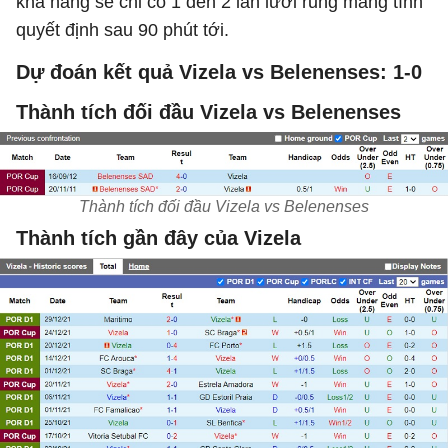
khả năng sẽ chỉ có 1 đến 2 lần lưới rung mang tính
quyết định sau 90 phút tới.
Dự đoán kết quả Vizela vs Belenenses: 1-0
Thành tích đối đầu Vizela vs Belenenses
Thành tích đối đầu Vizela vs Belenenses
Thành tích gần đây của Vizela