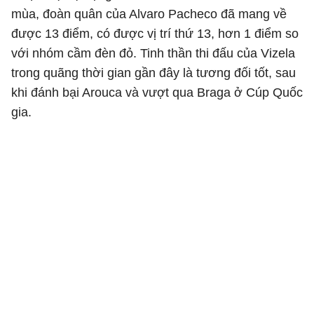
mùa, đoàn quân của Alvaro Pacheco đã mang về
được 13 điểm, có được vị trí thứ 13, hơn 1 điểm so
với nhóm cầm đèn đỏ. Tinh thần thi đấu của Vizela
trong quãng thời gian gần đây là tương đối tốt, sau
khi đánh bại Arouca và vượt qua Braga ở Cúp Quốc
gia.