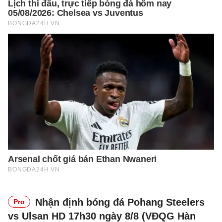
Nhận định bóng đá Pohang Steelers
Pro
vs Ulsan HD 17h30 ngày 8/8 (VĐQG Hàn