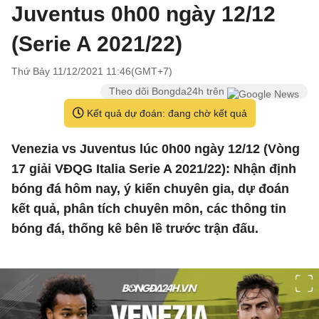
Juventus 0h00 ngày 12/12
(Serie A 2021/22)
Thứ Bảy 11/12/2021 11:46(GMT+7)
Theo dõi Bongda24h trên
Kết quả dự đoán: đang chờ kết quả
Venezia vs Juventus lúc 0h00 ngày 12/12 (Vòng
17 giải VĐQG Italia Serie A 2021/22): Nhận định
bóng đá hôm nay, ý kiến chuyên gia, dự đoán
kết quả, phân tích chuyên môn, các thông tin
bóng đá, thống kê bên lề trước trận đấu.