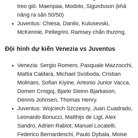
treo giò. Maenpaa, Modolo, Sigurdsson (khả
năng ra sân 50/50)
Juventus: Chiesa, Danilo, Kulusevski,
McKennie, Pellegrini, Ramsey chấn thương.
Đội hình dự kiến Venezia vs Juventus
Venezia: Sergio Romero, Pasquale Mazzocchi,
Mattia Caldara, Michael Svoboda, Cristian
Molinaro, Sofian Kiyine, Antonio Junior Vacca,
Domen Crnigoj, Bjarki Steinn Bjarkason,
Dennis Johnsen, Thomas Henry.
Juventus: Wojciech Szczesny, Juan Cuadrado,
Leonardo Bonucci, Matthijs de Ligt, Alex
Sandro, Adrien Rabiot, Manuel Locatelli,
Federico Bernardeschi, Paulo Dybala, Moise