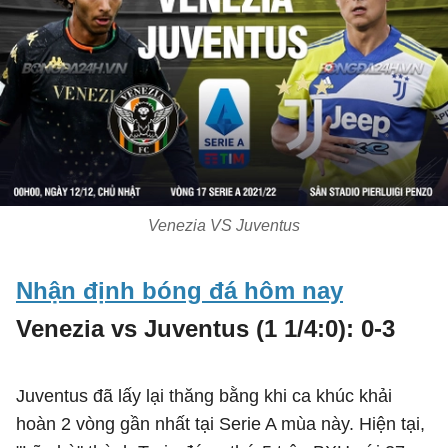
Venezia VS Juventus
Nhận định bóng đá hôm nay
Venezia vs Juventus (1 1/4:0): 0-3
Juventus đã lấy lại thăng bằng khi ca khúc khải
hoàn 2 vòng gần nhất tại Serie A mùa này. Hiện tại,