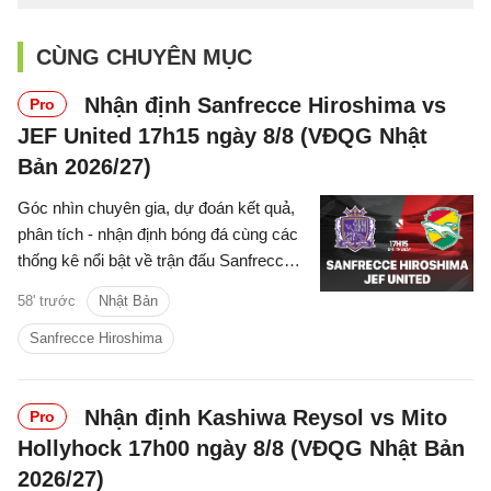
CÙNG CHUYÊN MỤC
Nhận định Sanfrecce Hiroshima vs
Pro
JEF United 17h15 ngày 8/8 (VĐQG Nhật
Bản 2026/27)
Góc nhìn chuyên gia, dự đoán kết quả,
phân tích - nhận định bóng đá cùng các
thống kê nổi bật về trận đấu Sanfrecce
Hiroshima vs JEF United thuộc giải
58' trước
Nhật Bản
VĐQG Nhật Bản hôm nay
Sanfrecce Hiroshima
Nhận định Kashiwa Reysol vs Mito
Pro
Hollyhock 17h00 ngày 8/8 (VĐQG Nhật Bản
2026/27)