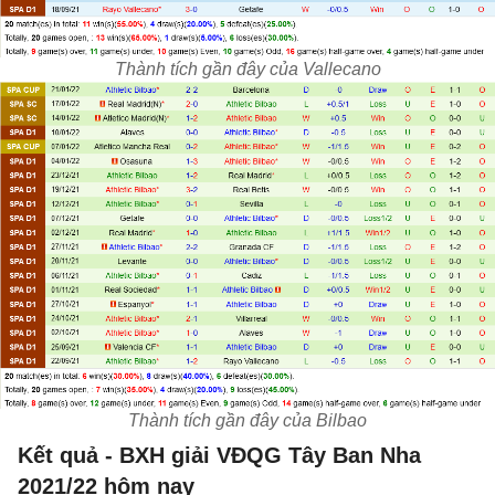
Thành tích gần đây của Vallecano
Thành tích gần đây của Bilbao
Kết quả - BXH giải VĐQG Tây Ban Nha
2021/22 hôm nay