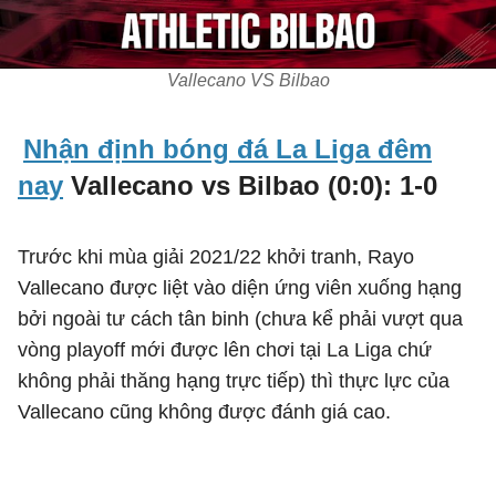
Vallecano VS Bilbao
Nhận định bóng đá La Liga đêm
nay
Vallecano vs Bilbao (0:0): 1-0
Trước khi mùa giải 2021/22 khởi tranh, Rayo
Vallecano được liệt vào diện ứng viên xuống hạng
bởi ngoài tư cách tân binh (chưa kể phải vượt qua
vòng playoff mới được lên chơi tại La Liga chứ
không phải thăng hạng trực tiếp) thì thực lực của
Vallecano cũng không được đánh giá cao.