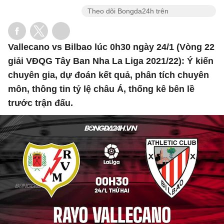
Theo dõi Bongda24h trên
Vallecano vs Bilbao lúc 0h30 ngày 24/1 (Vòng 22
giải VĐQG Tây Ban Nha La Liga 2021/22): Ý kiến
chuyên gia, dự đoán kết quả, phân tích chuyên
môn, thông tin tỷ lệ châu Á, thống kê bên lề
trước trận đấu.