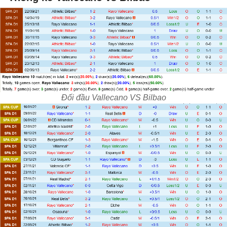
Đối đầu Vallecano VS Bilbao