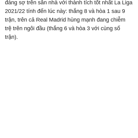
đáng sợ trên sân nhà với thành tích tốt nhất La Liga
2021/22 tính đến lúc này: thắng 8 và hòa 1 sau 9
trận, trên cả Real Madrid hùng mạnh đang chiễm
trệ trên ngôi đầu (thắng 6 và hòa 3 với cùng số
trận).