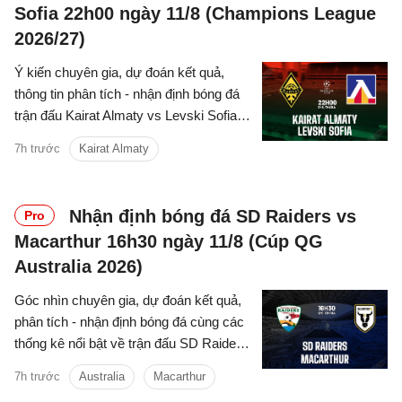
Sofia 22h00 ngày 11/8 (Champions League
2026/27)
Ý kiến chuyên gia, dự đoán kết quả,
thông tin phân tích - nhận định bóng đá
trận đấu Kairat Almaty vs Levski Sofia
cúp C1/UEFA Champions League
7h trước
Kairat Almaty
2026/27 hôm nay.
Nhận định bóng đá SD Raiders vs
Pro
Macarthur 16h30 ngày 11/8 (Cúp QG
Australia 2026)
Góc nhìn chuyên gia, dự đoán kết quả,
phân tích - nhận định bóng đá cùng các
thống kê nổi bật về trận đấu SD Raiders
vs Macarthur cúp quốc gia Australia
7h trước
Australia
Macarthur
hôm nay.