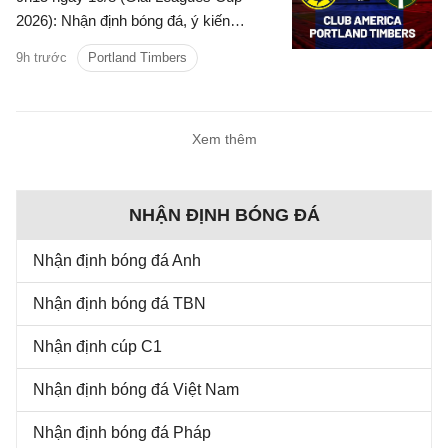
2026): Nhận định bóng đá, ý kiến
chuyên gia, dự đoán kết quả, phân tích -
9h trước
Portland Timbers
thống kê trận đấu.
Xem thêm
NHẬN ĐỊNH BÓNG ĐÁ
Nhận định bóng đá Anh
Nhận định bóng đá TBN
Nhận định cúp C1
Nhận định bóng đá Việt Nam
Nhận định bóng đá Pháp