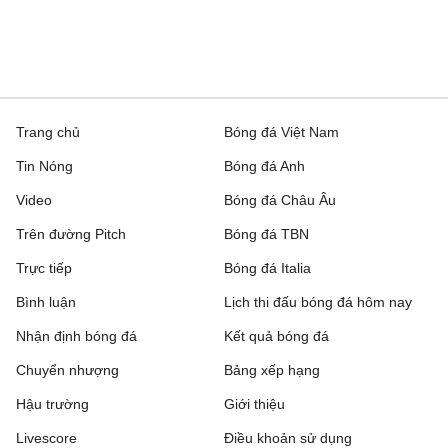
Atletico Tucuman
1 - 2
Sarmiento
Deportivo Riestra
2 - 0
Estudiantes de la
Plata
Trang chủ
Bóng đá Việt Nam
VĐQG Bỉ, Hôm nay - 09/08
Tin Nóng
Bóng đá Anh
St.Truiden
1 - 1
Lommel
Video
Bóng đá Châu Âu
Westerlo
1 - 5
Union St.Gilloise
Trên đường Pitch
Bóng đá TBN
Trực tiếp
Bóng đá Italia
VĐQG Brazil, Hôm nay - 09/08
Bình luận
Lịch thi đấu bóng đá hôm nay
Gremio
2 - 1
Sao Paulo
Nhận định bóng đá
Kết quả bóng đá
VĐQG Bồ Đào Nha, Hôm nay - 09/08
Chuyển nhượng
Bảng xếp hạng
Hậu trường
Giới thiệu
CF Estrela da
2 - 2
Sporting
Amadora
Livescore
Điều khoản sử dụng