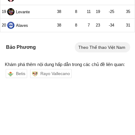
Bảo Phương
Theo Thể thao Việt Nam
Khám phá thêm nội dung hấp dẫn trong các chủ đề liên quan:
Betis
Rayo Vallecano