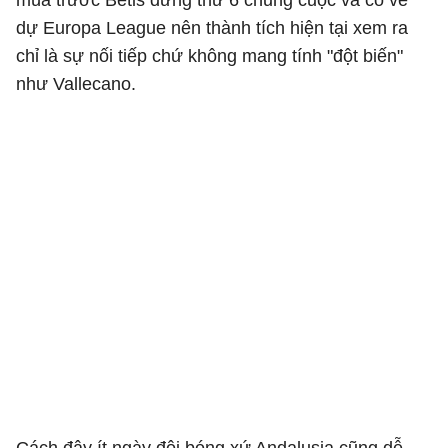
mùa trước Betis đứng thứ 6 chung cuộc và có vé
dự Europa League nên thành tích hiện tại xem ra
chỉ là sự nối tiếp chứ không mang tính "đột biến"
như Vallecano.