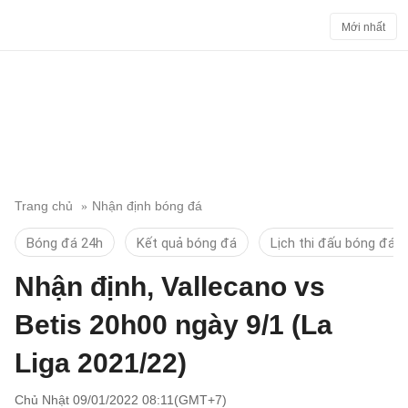
Mới nhất
Trang chủ
Nhận định bóng đá
Bóng đá 24h
Kết quả bóng đá
Lịch thi đấu bóng đá
Nhận định, Vallecano vs
Betis 20h00 ngày 9/1 (La
Liga 2021/22)
Chủ Nhật 09/01/2022 08:11(GMT+7)