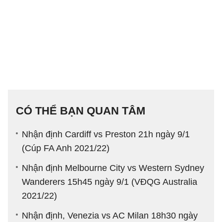
CÓ THỂ BẠN QUAN TÂM
Nhận định Cardiff vs Preston 21h ngày 9/1
(Cúp FA Anh 2021/22)
Nhận định Melbourne City vs Western Sydney
Wanderers 15h45 ngày 9/1 (VĐQG Australia
2021/22)
Nhận định, Venezia vs AC Milan 18h30 ngày