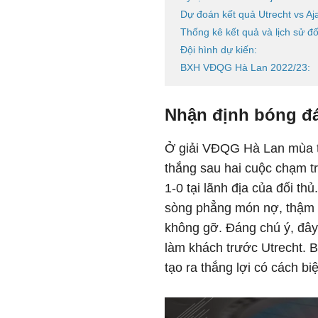
Dự đoán kết quả Utrecht vs Aj
Thống kê kết quả và lịch sử đố
Đội hình dự kiến:
BXH VĐQG Hà Lan 2022/23:
Nhận định bóng đá
Ở giải VĐQG Hà Lan mùa tr
thắng sau hai cuộc chạm trá
1-0 tại lãnh địa của đối th
sòng phẳng món nợ, thậm c
không gỡ. Đáng chú ý, đây l
làm khách trước Utrecht. B
tạo ra thắng lợi có cách biệ