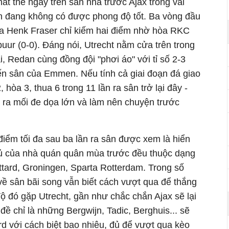
ất thế ngay trên sân nhà trước Ajax trong vài
còn đang không có được phong độ tốt. Ba vòng đầu
gia Henk Fraser chỉ kiếm hai điểm nhờ hòa RKC
ur (0-0). Đáng nói, Utrecht nằm cửa trên trong
i, Redan cùng đồng đội "phơi áo" với tỉ số 2-3
n sân của Emmen. Nếu tính cả giai đoạn đá giao
 hòa 3, thua 6 trong 11 lần ra sân trở lại đây -
o ra mối đe dọa lớn và làm nên chuyện trước
 điểm tối đa sau ba lần ra sân được xem là hiển
thủ của nhà quán quân mùa trước đều thuộc dạng
ttard, Groningen, Sparta Rotterdam. Trong số
i về sân bãi song vẫn biết cách vượt qua để thắng
 đó gặp Utrecht, gần như chắc chắn Ajax sẽ lại
đề chỉ là những Bergwijn, Tadic, Berghuis... sẽ
d với cách biệt bao nhiêu, đủ để vượt qua kèo