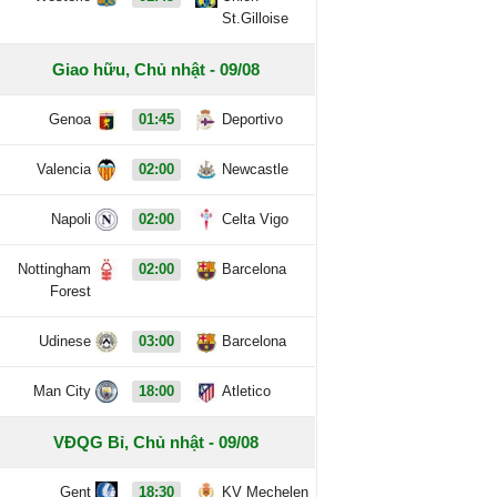
St.Gilloise
Giao hữu, Chủ nhật - 09/08
Genoa
01:45
Deportivo
Valencia
02:00
Newcastle
Napoli
02:00
Celta Vigo
Nottingham
02:00
Barcelona
Forest
Udinese
03:00
Barcelona
Man City
18:00
Atletico
VĐQG Bỉ, Chủ nhật - 09/08
Gent
18:30
KV Mechelen