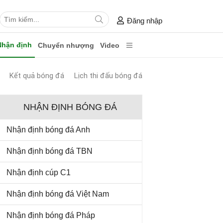
Đăng nhập
Nhận định
Chuyển nhượng
Video
Kết quả bóng đá
Lịch thi đấu bóng đá
NHẬN ĐỊNH BÓNG ĐÁ
Nhận định bóng đá Anh
Nhận định bóng đá TBN
Nhận định cúp C1
Nhận định bóng đá Việt Nam
Nhận định bóng đá Pháp