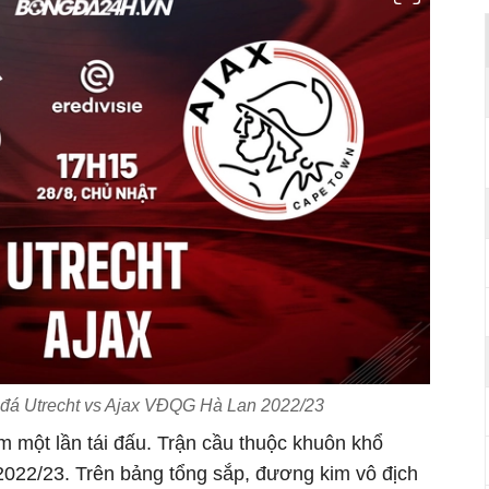
đá Utrecht vs Ajax VĐQG Hà Lan 2022/23
m một lần tái đấu. Trận cầu thuộc khuôn khổ
022/23. Trên bảng tổng sắp, đương kim vô địch