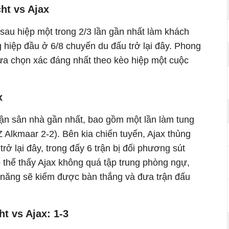
ht vs Ajax
n sau hiệp một trong 2/3 lần gần nhất làm khách
 hiệp đầu ở 6/8 chuyến du đấu trở lại đây. Phong
lựa chọn xác đáng nhất theo kèo hiệp một cuộc
x
trận sân nhà gần nhất, bao gồm một lần làm tung
Z Alkmaar 2-2). Bên kia chiến tuyến, Ajax thủng
rở lại đây, trong đấy 6 trận bị đối phương sút
Có thể thấy Ajax không quá tập trung phòng ngự,
 năng sẽ kiếm được bàn thắng và đưa trận đấu
t vs Ajax: 1-3