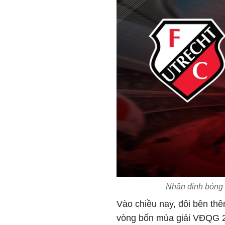
Nhận định bóng 
Vào chiều nay, đôi bên thê
vòng bốn mùa giải VĐQG 2