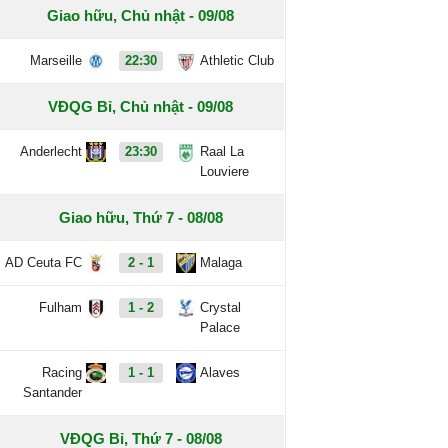
Giao hữu, Chủ nhật - 09/08
Marseille
22:30
Athletic Club
VĐQG Bỉ, Chủ nhật - 09/08
Anderlecht
23:30
Raal La
Louviere
Giao hữu, Thứ 7 - 08/08
AD Ceuta FC
2 - 1
Malaga
Fulham
1 - 2
Crystal
Palace
Racing
1 - 1
Alaves
Santander
VĐQG Bỉ, Thứ 7 - 08/08