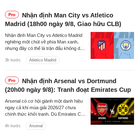
Nhận định Man City vs Atletico
Pro
Madrid (18h00 ngày 9/8, Giao hữu CLB)
Nhận định Man City vs Atletico Madrid
nghiêng một chút về phía Man xanh,
nhưng đây có thể là trận đấu không dễ
dàng với thầy trò Enzo Maresca.
3h trước
Atletico Madrid
Nhận định Arsenal vs Dortmund
Pro
(20h00 ngày 9/8): Tranh đoạt Emirates Cup
Arsenal có cơ hội giành một danh hiệu
ngay cả khi mùa giải 2026/27 chưa
chính thức khởi tranh. Dù Emirates Cup
chỉ là giải đấu giao hữu mang tính chất
4h trước
Arsenal
chuẩn bị, Arsenal vẫn hướng đến chiến
thắng khi tiếp đón Dortmund tại