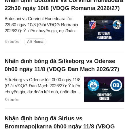
22h30 ngày 10/8 (VĐQG Romania 2026/27)
Botosani vs Corvinul Hunedoara lúc
22h30 ngày 10/8 (Giải VĐQG Romania
2026/27): Ý kiến chuyên gia, dự đoán
kết quả, nhận định - phân tích trận đấu,
6h trước
AS Roma
thống kê chi tiết về hai đội.
Nhận định bóng đá Silkeborg vs Odense
0h00 ngày 11/8 (VĐQG Đan Mạch 2026/27)
Silkeborg vs Odense lúc 0h00 ngày 11/8
(Giải VĐQG Đan Mạch 2026/27): Ý kiến
chuyên gia, dự đoán kết quả, nhận định
- phân tích trận đấu, thống kê chi tiết về
6h trước
hai đội.
Nhận định bóng đá Sirius vs
Brommapojkarna 0h00 ngày 11/8 (VĐQG