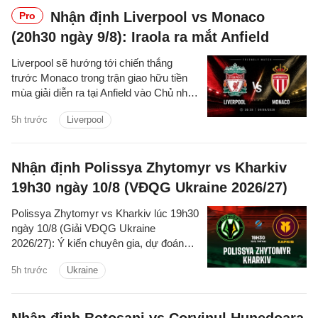
Emirates.
Nhận định Liverpool vs Monaco
Pro
(20h30 ngày 9/8): Iraola ra mắt Anfield
Liverpool sẽ hướng tới chiến thắng
trước Monaco trong trận giao hữu tiền
mùa giải diễn ra tại Anfield vào Chủ nhật,
qua đó tìm lại sự tự tin sau thất bại
5h trước
Liverpool
trước Leeds United.
Nhận định Polissya Zhytomyr vs Kharkiv
19h30 ngày 10/8 (VĐQG Ukraine 2026/27)
Polissya Zhytomyr vs Kharkiv lúc 19h30
ngày 10/8 (Giải VĐQG Ukraine
2026/27): Ý kiến chuyên gia, dự đoán
kết quả, nhận định - phân tích trận đấu,
5h trước
Ukraine
thống kê chi tiết về hai đội.
Nhận định Botosani vs Corvinul Hunedoara