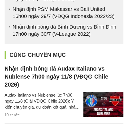
Nhận định PSM Makassar vs Bali United
16h00 ngày 29/7 (VĐQG Indonesia 2022/23)
Nhận định bóng đá Bình Dương vs Bình Định
17h00 ngày 30/7 (V-League 2022)
CÙNG CHUYÊN MỤC
Nhận định bóng đá Audax Italiano vs
Nublense 7h00 ngày 11/8 (VĐQG Chile
2026)
Audax Italiano vs Nublense lúc 7h00
ngày 11/8 (Giải VĐQG Chile 2026): Ý
kiến chuyên gia, dự đoán kết quả, nhận
định - phân tích trận đấu, thống kê chi
10' trước
tiết về hai đội.