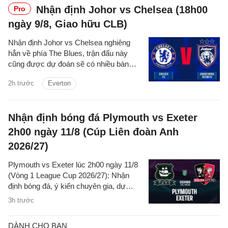
Nhận định Johor vs Chelsea (18h00
Pro
ngày 9/8, Giao hữu CLB)
Nhận định Johor vs Chelsea nghiêng
hẳn về phía The Blues, trận đấu này
cũng được dự đoán sẽ có nhiều bàn
thắng được ghi.
2h trước
Everton
Nhận định bóng đá Plymouth vs Exeter
2h00 ngày 11/8 (Cúp Liên đoàn Anh
2026/27)
Plymouth vs Exeter lúc 2h00 ngày 11/8
(Vòng 1 League Cup 2026/27): Nhận
định bóng đá, ý kiến chuyên gia, dự
đoán kết quả, phân tích trận đấu, thống
3h trước
kê về phong độ hai đội.