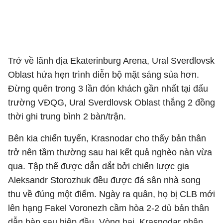
Trở về lãnh địa Ekaterinburg Arena, Ural Sverdlovsk
Oblast hứa hẹn trình diễn bộ mặt sáng sủa hơn.
Đừng quên trong 3 lần đón khách gần nhất tại đấu
trường VĐQG, Ural Sverdlovsk Oblast thắng 2 đồng
thời ghi trung bình 2 bàn/trận.
Bên kia chiến tuyến, Krasnodar cho thấy bản thân
trở nên tầm thường sau hai kết quả nghèo nàn vừa
qua. Tập thể được dẫn dắt bởi chiến lược gia
Aleksandr Storozhuk đều được đá sân nhà song
thu về đúng một điểm. Ngày ra quân, họ bị CLB mới
lên hạng Fakel Voronezh cầm hòa 2-2 dù bản thân
dẫn bàn sau hiệp đầu. Vòng hai, Krasnodar nhận