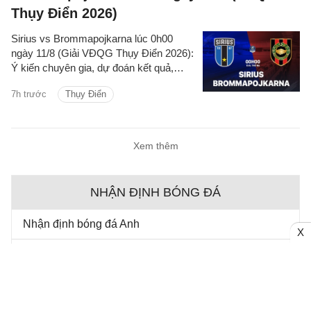
Thụy Điển 2026)
Sirius vs Brommapojkarna lúc 0h00
ngày 11/8 (Giải VĐQG Thụy Điển 2026):
Ý kiến chuyên gia, dự đoán kết quả,
nhận định - phân tích trận đấu, thống kê
7h trước
Thụy Điển
chi tiết về hai đội.
Xem thêm
NHẬN ĐỊNH BÓNG ĐÁ
Nhận định bóng đá Anh
X
Nhận định bóng đá TBN
Nhận định cúp C1