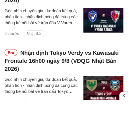
2026)
Góc nhìn chuyên gia, dự đoán kết quả,
phân tích - nhận định bóng đá cùng các
thống kê nổi bật về trận đấu V-Varen
Nagasaki vs Kyoto Sanga thuộc giải
3h trước
Nhật Bản
VĐQG Nhật Bản hôm nay
Nhận định Tokyo Verdy vs Kawasaki
Pro
Frontale 16h00 ngày 9/8 (VĐQG Nhật Bản
2026)
Góc nhìn chuyên gia, dự đoán kết quả,
phân tích - nhận định bóng đá cùng các
thống kê nổi bật về trận đấu Tokyo
X
Verdy vs Kawasaki Frontale thuộc giải
5h trước
Nhật Bản
VĐQG Nhật Bản hôm nay
Nhận định bóng đá PEC Zwolle vs
Pro