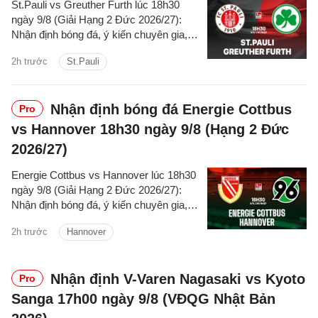
St.Pauli vs Greuther Furth lúc 18h30
ngày 9/8 (Giải Hạng 2 Đức 2026/27):
Nhận định bóng đá, ý kiến chuyên gia,
dự đoán kết quả, thông tin phân tích trận
2h trước
St.Pauli
đấu chi tiết.
Nhận định bóng đá Energie Cottbus
Pro
vs Hannover 18h30 ngày 9/8 (Hạng 2 Đức
2026/27)
Energie Cottbus vs Hannover lúc 18h30
ngày 9/8 (Giải Hạng 2 Đức 2026/27):
Nhận định bóng đá, ý kiến chuyên gia,
dự đoán kết quả, thông tin phân tích trận
2h trước
Hannover
đấu chi tiết.
Nhận định V-Varen Nagasaki vs Kyoto
Pro
Sanga 17h00 ngày 9/8 (VĐQG Nhật Bản