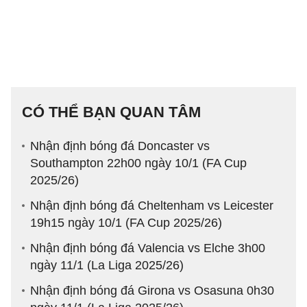
CÓ THỂ BẠN QUAN TÂM
Nhận định bóng đá Doncaster vs
Southampton 22h00 ngày 10/1 (FA Cup
2025/26)
Nhận định bóng đá Cheltenham vs Leicester
19h15 ngày 10/1 (FA Cup 2025/26)
Nhận định bóng đá Valencia vs Elche 3h00
ngày 11/1 (La Liga 2025/26)
Nhận định bóng đá Girona vs Osasuna 0h30