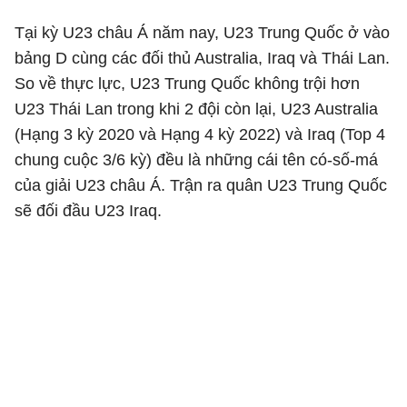
Tại kỳ U23 châu Á năm nay, U23 Trung Quốc ở vào
bảng D cùng các đối thủ Australia, Iraq và Thái Lan.
So về thực lực, U23 Trung Quốc không trội hơn
U23 Thái Lan trong khi 2 đội còn lại, U23 Australia
(Hạng 3 kỳ 2020 và Hạng 4 kỳ 2022) và Iraq (Top 4
chung cuộc 3/6 kỳ) đều là những cái tên có-số-má
của giải U23 châu Á. Trận ra quân U23 Trung Quốc
sẽ đối đầu U23 Iraq.