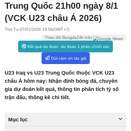
Trung Quốc 21h00 ngày 8/1
(VCK U23 châu Á 2026)
Thứ Tư 07/01/2026 19:56(GMT+7)
Theo dõi Bongda24h trên
Kết quả dự đoán: dự đoán 1 phần chính xác
Gửi cảm ơn tác giả
U23 Iraq vs U23 Trung Quốc thuộc VCK U23
châu Á hôm nay: Nhận định bóng đá, chuyên
gia dự đoán kết quả, thông tin phân tích tỷ số
trận đấu, thống kê chi tiết.
Mục lục