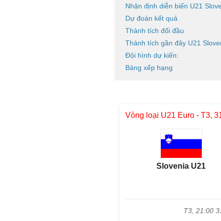
Nhận định diễn biến U21 Slov
Dự đoán kết quả
Thành tích đối đầu
Thành tích gần đây U21 Slove
Đội hình dự kiến:
Bảng xếp hạng