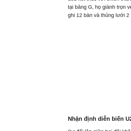
tại bảng G, họ giành trọn v
ghi 12 bàn và thủng lưới 2
Nhận định
diễn biến
U