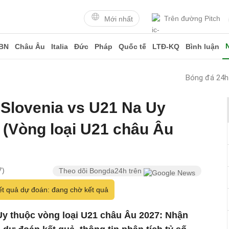
Trên đường Pitch
Mới nhất
BN
Châu Âu
Italia
Đức
Pháp
Quốc tế
LTĐ-KQ
Bình luận
Bóng đá 24h
Slovenia vs U21 Na Uy
 (Vòng loại U21 châu Âu
7)
Theo dõi Bongda24h trên
t quả dự đoán: đang chờ kết quả
Uy thuộc vòng loại U21 châu Âu 2027: Nhận