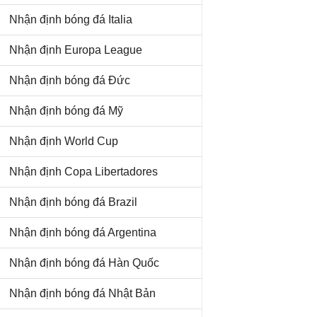
Nhận định bóng đá Italia
Nhận định Europa League
Nhận định bóng đá Đức
Nhận định bóng đá Mỹ
Nhận định World Cup
Nhận định Copa Libertadores
Nhận định bóng đá Brazil
Nhận định bóng đá Argentina
Nhận định bóng đá Hàn Quốc
Nhận định bóng đá Nhật Bản