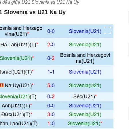
ối đầu giữa U21 Slovenia vs U21 Na Uy
1 Slovenia vs U21 Na Uy