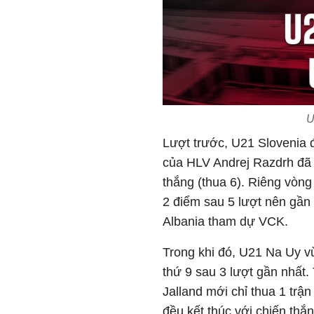
U
Lượt trước, U21 Slovenia 
của HLV Andrej Razdrh đã tr
thắng (thua 6). Riêng vòn
2 điểm sau 5 lượt nên gần 
Albania tham dự VCK.
Trong khi đó, U21 Na Uy 
thứ 9 sau 3 lượt gần nhất.
Jalland mới chỉ thua 1 trậ
đều kết thúc với chiến thắ