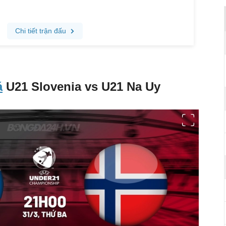
á
U21 Slovenia vs U21 Na Uy