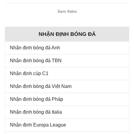
Xem thêm
NHẬN ĐỊNH BÓNG ĐÁ
Nhận định bóng đá Anh
Nhận định bóng đá TBN
Nhận định cúp C1
Nhận định bóng đá Việt Nam
Nhận định bóng đá Pháp
Nhận định bóng đá Italia
Nhận định Europa League