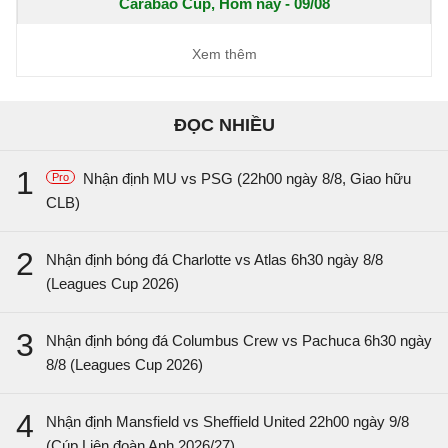
Carabao Cup, Hôm nay - 09/08
Mansfield Town
22:00
Sheffield United
Xem thêm
Coppa Italia, Hôm nay - 09/08
ĐỌC NHIỀU
L.R. Vicenza
1 - 1
Catania
1
Nhận định MU vs PSG (22h00 ngày 8/8, Giao hữu
Pro
Ascoli
3 - 1
Potenza
CLB)
Ligue 2, Hôm nay - 09/08
2
Nhận định bóng đá Charlotte vs Atlas 6h30 ngày 8/8
Boulogne
0 - 0
Nancy
(Leagues Cup 2026)
Clermont Foot 63
0 - 0
Reims
3
Nhận định bóng đá Columbus Crew vs Pachuca 6h30 ngày
8/8 (Leagues Cup 2026)
Dunkerque
4 - 2
Grenoble
Metz
2 - 1
Guingamp
4
Nhận định Mansfield vs Sheffield United 22h00 ngày 9/8
(Cúp Liên đoàn Anh 2026/27)