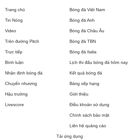
Trang chủ
Bóng đá Việt Nam
VĐQG Bỉ, Hôm nay - 09/08
Tin Nóng
Bóng đá Anh
St.Truiden
1 - 1
Lommel
Video
Bóng đá Châu Âu
Westerlo
1 - 5
Union St.Gilloise
Trên đường Pitch
Bóng đá TBN
Trực tiếp
Bóng đá Italia
VĐQG Brazil, Hôm nay - 09/08
Bình luận
Lịch thi đấu bóng đá hôm nay
Gremio
2 - 1
Sao Paulo
Nhận định bóng đá
Kết quả bóng đá
VĐQG Bồ Đào Nha, Hôm nay - 09/08
Chuyển nhượng
Bảng xếp hạng
Hậu trường
Giới thiệu
CF Estrela da
2 - 2
Sporting
Amadora
Livescore
Điều khoản sử dụng
VĐQG Argentina, Hôm nay - 09/08
Chính sách bảo mật
Liên hệ quảng cáo
Tigre
1 - 0
River Plate
Tải ứng dụng