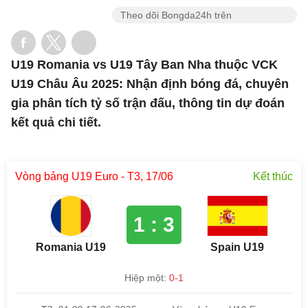
Theo dõi Bongda24h trên
U19 Romania vs U19 Tây Ban Nha thuộc VCK
U19 Châu Âu 2025: Nhận định bóng đá, chuyên
gia phân tích tỷ số trận đấu, thông tin dự đoán
kết quả chi tiết.