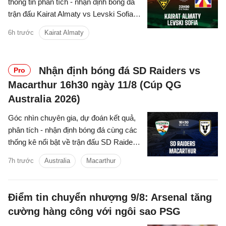
thông tin phân tích - nhận định bóng đá
trận đấu Kairat Almaty vs Levski Sofia
cúp C1/UEFA Champions League
6h trước
Kairat Almaty
2026/27 hôm nay.
Nhận định bóng đá SD Raiders vs
Pro
Macarthur 16h30 ngày 11/8 (Cúp QG
Australia 2026)
Góc nhìn chuyên gia, dự đoán kết quả,
phân tích - nhận định bóng đá cùng các
thống kê nổi bật về trận đấu SD Raiders
vs Macarthur cúp quốc gia Australia
7h trước
Australia
Macarthur
hôm nay.
Điểm tin chuyển nhượng 9/8: Arsenal tăng
cường hàng công với ngôi sao PSG