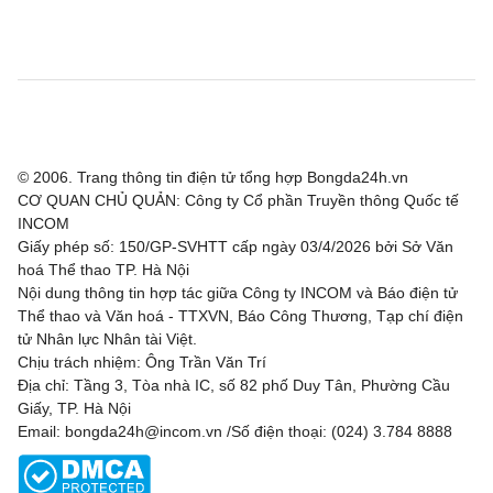
MLS Nhà Nghề Mỹ, Hôm nay - 09/08
New England
0 - 2
Houston Dynamo
Revolution
VĐQG Brazil, Hôm nay - 09/08
© 2006. Trang thông tin điện tử tổng hợp Bongda24h.vn
Remo
2 - 2
Atletico MG
CƠ QUAN CHỦ QUẢN: Công ty Cổ phần Truyền thông Quốc tế
INCOM
VĐQG Argentina, Hôm nay - 09/08
Giấy phép số: 150/GP-SVHTT cấp ngày 03/4/2026 bởi Sở Văn
hoá Thể thao TP. Hà Nội
Boca Juniors
1 - 1
Velez Sarsfield
Nội dung thông tin hợp tác giữa Công ty INCOM và Báo điện tử
Thể thao và Văn hoá - TTXVN, Báo Công Thương, Tạp chí điện
VĐQG Brazil, Hôm nay - 09/08
tử Nhân lực Nhân tài Việt.
Chịu trách nhiệm: Ông Trần Văn Trí
Địa chỉ: Tầng 3, Tòa nhà IC, số 82 phố Duy Tân, Phường Cầu
Coritiba
2 - 1
Chapecoense AF
Giấy, TP. Hà Nội
Email: bongda24h@incom.vn /Số điện thoại: (024) 3.784 8888
Botafogo FR
1 - 1
Fluminense
VĐQG Argentina, Hôm nay - 09/08