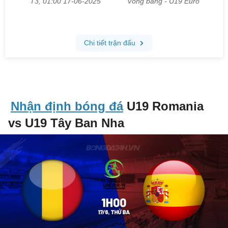
Nhận định bóng đá
U19 Romania
vs U19 Tây Ban Nha