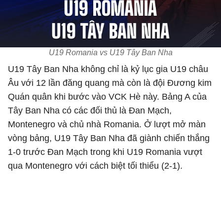
U19 Romania vs U19 Tây Ban Nha
U19 Tây Ban Nha không chỉ là kỷ lục gia U19 châu
Âu với 12 lần đăng quang mà còn là đội Đương kim
Quán quân khi bước vào VCK Hè này. Bảng A của
Tây Ban Nha có các đối thủ là Đan Mạch,
Montenegro và chủ nhà Romania. Ở lượt mở màn
vòng bảng, U19 Tây Ban Nha đã giành chiến thắng
1-0 trước Đan Mạch trong khi U19 Romania vượt
qua Montenegro với cách biệt tối thiểu (2-1).