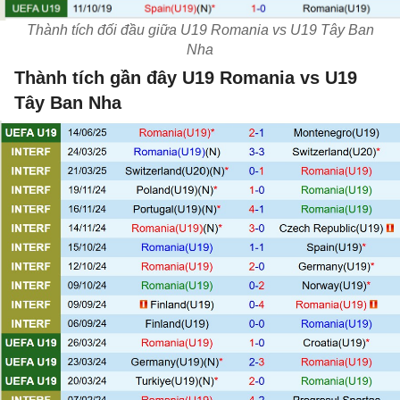
Thành tích đối đầu giữa U19 Romania vs U19 Tây Ban
Nha
Thành tích gần đây U19 Romania vs U19
Tây Ban Nha