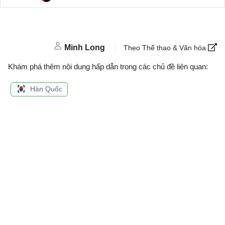
Minh Long
Theo Thể thao & Văn hóa
Khám phá thêm nội dung hấp dẫn trong các chủ đề liên quan:
Hàn Quốc