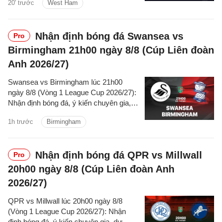
20' trước
West Ham
thống kê về phong độ hai đội.
Nhận định bóng đá Swansea vs
Pro
Birmingham 21h00 ngày 8/8 (Cúp Liên đoàn
Anh 2026/27)
Swansea vs Birmingham lúc 21h00
ngày 8/8 (Vòng 1 League Cup 2026/27):
Nhận định bóng đá, ý kiến chuyên gia,
dự đoán kết quả, phân tích trận đấu,
1h trước
Birmingham
thống kê về phong độ hai đội.
Nhận định bóng đá QPR vs Millwall
Pro
20h00 ngày 8/8 (Cúp Liên đoàn Anh
2026/27)
QPR vs Millwall lúc 20h00 ngày 8/8
(Vòng 1 League Cup 2026/27): Nhận
định bóng đá, ý kiến chuyên gia, dự