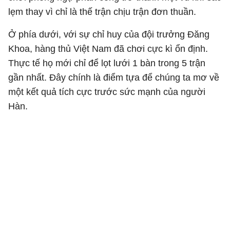
lẹm thay vì chỉ là thế trận chịu trận đơn thuần.
Ở phía dưới, với sự chỉ huy của đội trưởng Đăng
Khoa, hàng thủ Việt Nam đã chơi cực kì ổn định.
Thực tế họ mới chỉ để lọt lưới 1 bàn trong 5 trận
gần nhất. Đây chính là điểm tựa để chúng ta mơ về
một kết quả tích cực trước sức mạnh của người
Hàn.