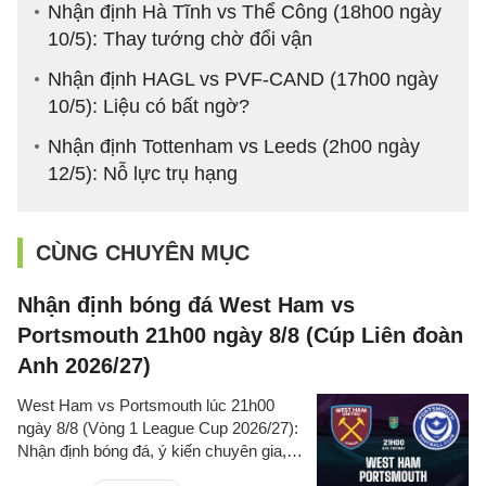
Nhận định Hà Tĩnh vs Thể Công (18h00 ngày
10/5): Thay tướng chờ đổi vận
Nhận định HAGL vs PVF-CAND (17h00 ngày
10/5): Liệu có bất ngờ?
Nhận định Tottenham vs Leeds (2h00 ngày
12/5): Nỗ lực trụ hạng
CÙNG CHUYÊN MỤC
Nhận định bóng đá West Ham vs
Portsmouth 21h00 ngày 8/8 (Cúp Liên đoàn
Anh 2026/27)
West Ham vs Portsmouth lúc 21h00
ngày 8/8 (Vòng 1 League Cup 2026/27):
Nhận định bóng đá, ý kiến chuyên gia,
dự đoán kết quả, phân tích trận đấu,