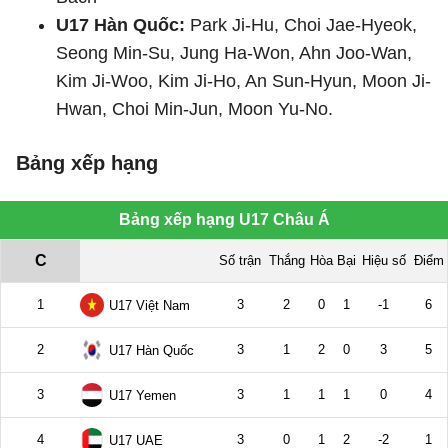
U17 Hàn Quốc:
Park Ji-Hu, Choi Jae-Hyeok,
Seong Min-Su, Jung Ha-Won, Ahn Joo-Wan,
Kim Ji-Woo, Kim Ji-Ho, An Sun-Hyun, Moon Ji-
Hwan, Choi Min-Jun, Moon Yu-No.
Bảng xếp hạng