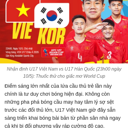
Nhận định U17 Việt Nam vs U17 Hàn Quốc (23h00 ngày
10/5): Thuốc thử cho giấc mơ World Cup
Điểm sáng lớn nhất của lứa cầu thủ trẻ lần này
chính là tư duy chơi bóng hiện đại. Không còn
những pha phá bóng cầu may hay tâm lý sợ sệt
trước các đối thủ lớn, U17 Việt Nam giờ đây sẵn
sàng triển khai bóng bài bản từ phần sân nhà ngay
cả khi bị đối phương vây ráp cường độ cao.