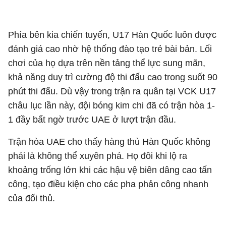
Phía bên kia chiến tuyến, U17 Hàn Quốc luôn được
đánh giá cao nhờ hệ thống đào tạo trẻ bài bản. Lối
chơi của họ dựa trên nền tảng thể lực sung mãn,
khả năng duy trì cường độ thi đấu cao trong suốt 90
phút thi đấu. Dù vậy trong trận ra quân tại VCK U17
châu lục lần này, đội bóng kim chi đã có trận hòa 1-
1 đầy bất ngờ trước UAE ở lượt trận đầu.
Trận hòa UAE cho thấy hàng thủ Hàn Quốc không
phải là không thể xuyên phá. Họ đôi khi lộ ra
khoảng trống lớn khi các hậu vệ biên dâng cao tấn
công, tạo điều kiện cho các pha phản công nhanh
của đối thủ.