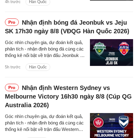
4h trước
Hàn Quốc
Hàn Quốc 2026.
Nhận định bóng đá Jeonbuk vs Jeju
Pro
SK 17h30 ngày 8/8 (VĐQG Hàn Quốc 2026)
Góc nhìn chuyên gia, dự đoán kết quả,
phân tích - nhận định bóng đá cùng các
thống kê nổi bật về trận đấu Jeonbuk vs
Jeju SK thuộc giải VĐQG Hàn Quốc
5h trước
Hàn Quốc
2026.
Nhận định Western Sydney vs
Pro
Melbourne Victory 16h30 ngày 8/8 (Cúp QG
Australia 2026)
Góc nhìn chuyên gia, dự đoán kết quả,
phân tích - nhận định bóng đá cùng các
thống kê nổi bật về trận đấu Western
Sydney vs Melbourne Victory cúp quốc