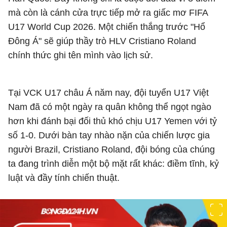
mà còn là cánh cửa trực tiếp mở ra giấc mơ FIFA
U17 World Cup 2026. Một chiến thắng trước "Hổ
Đông Á" sẽ giúp thầy trò HLV Cristiano Roland
chính thức ghi tên mình vào lịch sử.
Tại VCK U17 châu Á năm nay, đội tuyển U17 Việt
Nam đã có một ngày ra quân không thể ngọt ngào
hơn khi đánh bại đối thủ khó chịu U17 Yemen với tỷ
số 1-0. Dưới bàn tay nhào nặn của chiến lược gia
người Brazil, Cristiano Roland, đội bóng của chúng
ta đang trình diễn một bộ mặt rất khác: điềm tĩnh, kỷ
luật và đầy tính chiến thuật.