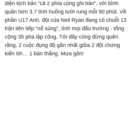
diện kịch bản “cả 2 phía cùng ghi bàn”, với bình
quân hơn 3.7 tình huống lưới rung mỗi 90 phút. Về
phần U17 Anh, đội của Neil Ryan đang có chuỗi 13
trận liên tiếp “nổ súng”, tính mọi đấu trường - tổng
cộng 35 pha lập công. Tới đây cũng đừng quên
rằng, 2 cuộc đụng độ gần nhất giữa 2 đội chứng
kiến tới… 1 bàn thắng. Mưa gôn!