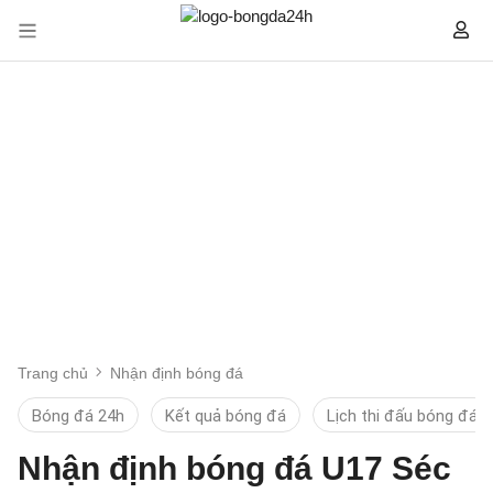
Trang chủ
Nhận định bóng đá
Bóng đá 24h
Kết quả bóng đá
Lịch thi đấu bóng đá
Nhận định bóng đá U17 Séc