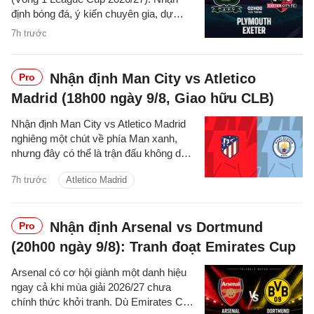
định bóng đá, ý kiến chuyên gia, dự
đoán kết quả, phân tích trận đấu, thống
7h trước
kê về phong độ hai đội.
Nhận định Man City vs Atletico
Pro
Madrid (18h00 ngày 9/8, Giao hữu CLB)
Nhận định Man City vs Atletico Madrid
nghiêng một chút về phía Man xanh,
nhưng đây có thể là trận đấu không dễ
dàng với thầy trò Enzo Maresca.
7h trước
Atletico Madrid
Nhận định Arsenal vs Dortmund
Pro
(20h00 ngày 9/8): Tranh đoạt Emirates Cup
Arsenal có cơ hội giành một danh hiệu
ngay cả khi mùa giải 2026/27 chưa
chính thức khởi tranh. Dù Emirates Cup