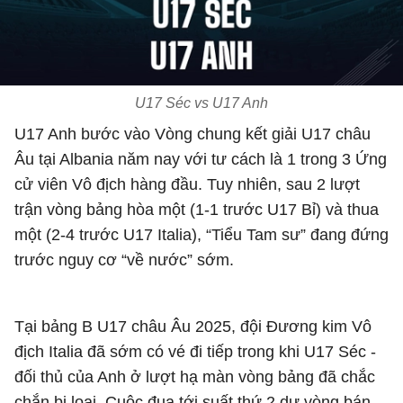
U17 Séc vs U17 Anh
U17 Anh bước vào Vòng chung kết giải U17 châu
Âu tại Albania năm nay với tư cách là 1 trong 3 Ứng
cử viên Vô địch hàng đầu. Tuy nhiên, sau 2 lượt
trận vòng bảng hòa một (1-1 trước U17 Bỉ) và thua
một (2-4 trước U17 Italia), “Tiểu Tam sư” đang đứng
trước nguy cơ “về nước” sớm.
Tại bảng B U17 châu Âu 2025, đội Đương kim Vô
địch Italia đã sớm có vé đi tiếp trong khi U17 Séc -
đối thủ của Anh ở lượt hạ màn vòng bảng đã chắc
chắn bị loại. Cuộc đua tới suất thứ 2 dự vòng bán