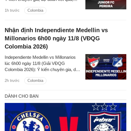
nhận định - phân tích trận đấu, thống kê
1h trước
Colombia
chi tiết về hai đội.
Nhận định Independiente Medellin vs
Millonarios 6h00 ngày 11/8 (VĐQG
Colombia 2026)
Independiente Medellin vs Millonarios
lúc 6h00 ngày 11/8 (Giải VĐQG
Colombia 2026): Ý kiến chuyên gia, dự
đoán kết quả, nhận định - phân tích trận
2h trước
Colombia
đấu, thống kê chi tiết về hai đội.