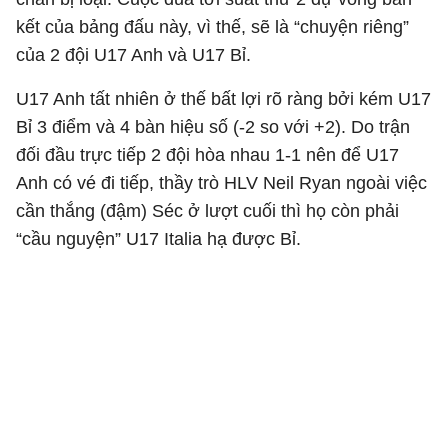
kết của bảng đấu này, vì thế, sẽ là “chuyện riêng”
của 2 đội U17 Anh và U17 Bỉ.
U17 Anh tất nhiên ở thế bất lợi rõ ràng bởi kém U17
Bỉ 3 điểm và 4 bàn hiệu số (-2 so với +2). Do trận
đối đầu trực tiếp 2 đội hòa nhau 1-1 nên để U17
Anh có vé đi tiếp, thầy trò HLV Neil Ryan ngoài việc
cần thắng (đậm) Séc ở lượt cuối thì họ còn phải
“cầu nguyện” U17 Italia hạ được Bỉ.