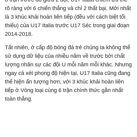
rõ ràng với 6 chiến thắng và chỉ 2 thất bại. Mới nhất
là 3 khúc khải hoàn liên tiếp (đều với cách biệt tối
thiểu) của U17 Italia trước U17 Séc trong giai đoạn
2014-2018.
Tất nhiên, ở cấp độ bóng đá trẻ chúng ta không thể
sử dụng dữ liệu của nhiều năm về trước bởi chất
lượng nhân sự các đội U mỗi năm mỗi khác. Nhưng
ngay cả xét phong độ hiện tại, U17 Italia cũng đang
thể hiện ấn tượng hơn, với 3 khúc khải hoàn liên
tiếp ở Vòng loại cùng 6 trận chính thức gần nhất
toàn thắng.