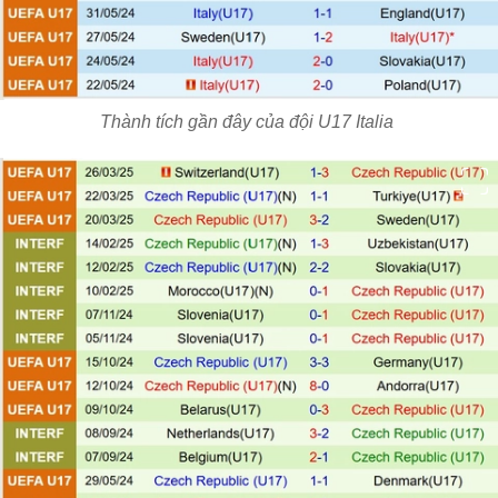
Thành tích gần đây của đội U17 Italia