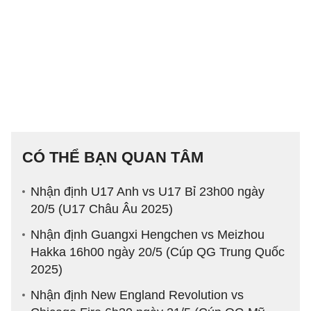
CÓ THỂ BẠN QUAN TÂM
Nhận định U17 Anh vs U17 Bỉ 23h00 ngày
20/5 (U17 Châu Âu 2025)
Nhận định Guangxi Hengchen vs Meizhou
Hakka 16h00 ngày 20/5 (Cúp QG Trung Quốc
2025)
Nhận định New England Revolution vs