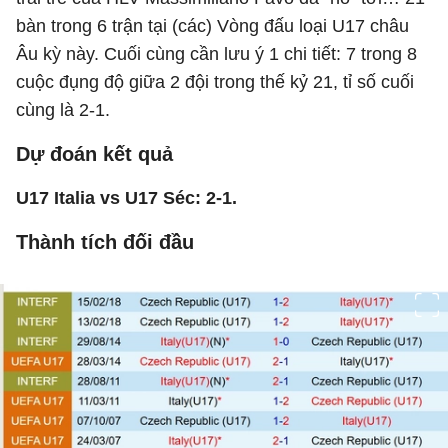
bàn trong 6 trận tại (các) Vòng đấu loại U17 châu
Âu kỳ này. Cuối cùng cần lưu ý 1 chi tiết: 7 trong 8
cuộc đụng độ giữa 2 đội trong thế kỷ 21, tỉ số cuối
cùng là 2-1.
Dự đoán kết quả
U17 Italia vs U17 Séc: 2-
1
.
Thành tích đối đầu