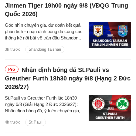
Jinmen Tiger 19h00 ngày 9/8 (VĐQG Trung
Quốc 2026)
Góc nhìn chuyên gia, dự đoán kết quả,
phân tích - nhận định bóng đá cùng các
thống kê nổi bật về trận đấu Shandong
Taishan vs Tianjin Jinmen Tiger thuộc
3h trước
Shandong Taishan
giải VĐQG Trung Quốc hôm nay
Nhận định bóng đá St.Pauli vs
Pro
Greuther Furth 18h30 ngày 9/8 (Hạng 2 Đức
2026/27)
St.Pauli vs Greuther Furth lúc 18h30
ngày 9/8 (Giải Hạng 2 Đức 2026/27):
Nhận định bóng đá, ý kiến chuyên gia,
dự đoán kết quả, thông tin phân tích trận
4h trước
St.Pauli
đấu chi tiết.