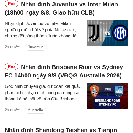
Nhận định Juventus vs Inter Milan
Pro
(18h00 ngày 8/8, Giao hữu CLB)
Nhận định Juventus vs Inter Milan
nghiêng một chút về phía Nerazzurri,
nhưng đội bóng thành Turin không dễ
dàng chấp nhận thất bại.
2h trước
Juventus
Nhận định Brisbane Roar vs Sydney
Pro
FC 14h00 ngày 9/8 (VĐQG Australia 2026)
Góc nhìn chuyên gia, dự đoán kết quả,
phân tích - nhận định bóng đá cùng các
thống kê nổi bật về trận đấu Brisbane
Roar vs Sydney FC cúp quốc gia
2h trước
Australia
Australia hôm nay.
Nhận định Shandong Taishan vs Tianjin