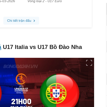
á
U17 Italia vs U17 Bồ Đào Nha