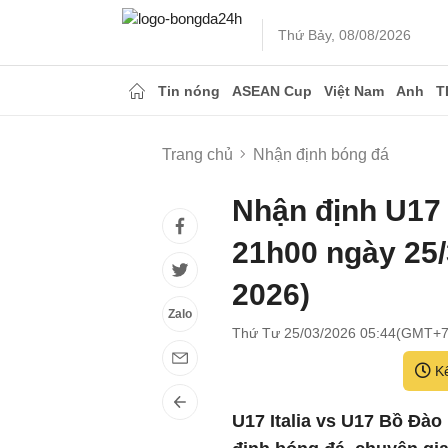
Thứ Bảy, 08/08/2026
Tin nóng
ASEAN Cup
Việt Nam
Anh
T
Trang chủ
Nhận định bóng đá
Nhận định U17 
21h00 ngày 25/
2026)
Zalo
Thứ Tư 25/03/2026 05:44(GMT+7
Kế
U17 Italia vs U17 Bồ Đào