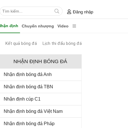
Đăng nhập
Nhận định
Chuyển nhượng
Video
Kết quả bóng đá
Lịch thi đấu bóng đá
NHẬN ĐỊNH BÓNG ĐÁ
Nhận định bóng đá Anh
Nhận định bóng đá TBN
Nhận định cúp C1
Nhận định bóng đá Việt Nam
Nhận định bóng đá Pháp