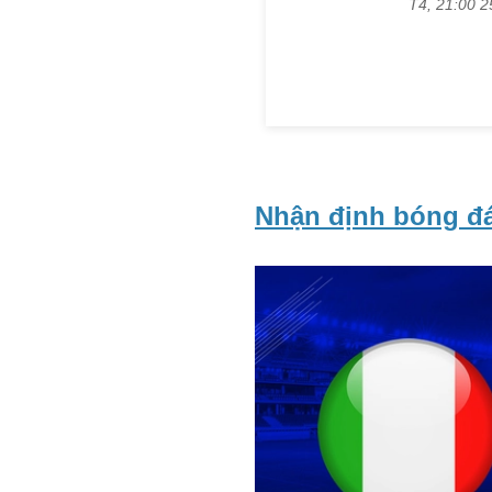
Nhận định bóng đ