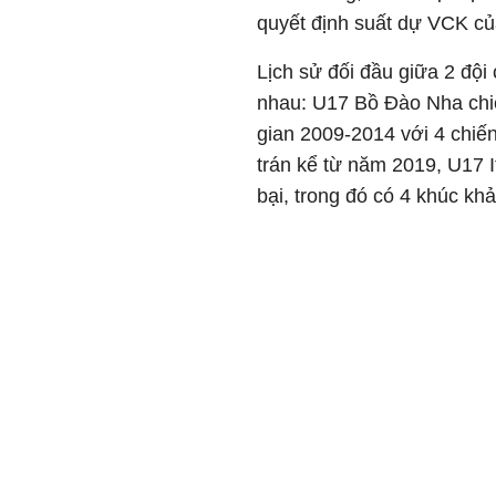
quyết định suất dự VCK củ
Lịch sử đối đầu giữa 2 đội 
nhau: U17 Bồ Đào Nha chiế
gian 2009-2014 với 4 chiế
trán kể từ năm 2019, U17 It
bại, trong đó có 4 khúc khả