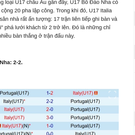
g loại U17 châu Âu gần đây, U17 Bồ Đào Nha có
g cộng 20 pha lập công. Trong khi đó, U17 Italia
ân nhà rất ấn tượng: 17 trận liên tiếp ghi bàn và
i” phá lưới khách từ 2 trở lên. Đó là những chỉ
hiều bàn thắng ở trận đấu này.
Nha: 2-2.