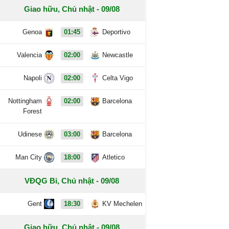
Giao hữu, Chủ nhật - 09/08
Genoa
01:45
Deportivo
Valencia
02:00
Newcastle
Napoli
02:00
Celta Vigo
Nottingham
02:00
Barcelona
Forest
Udinese
03:00
Barcelona
Man City
18:00
Atletico
VĐQG Bỉ, Chủ nhật - 09/08
Gent
18:30
KV Mechelen
Giao hữu, Chủ nhật - 09/08