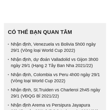
CÓ THỂ BẠN QUAN TÂM
Nhận định, Venezuela vs Bolivia 5h00 ngày
29/1 (Vòng loại World Cup 2022)
Nhận định, dự đoán Valladolid vs Gijon 3h00
ngày 29/1 (Hạng 2 Tây Ban Nha 2021/22)
Nhận định, Colombia vs Peru 4h00 ngày 29/1
(Vòng loại World Cup 2022)
Nhận định, St.Truiden vs Charleroi 2h45 ngày
29/1 (VĐQG Bỉ 2021/22)
Nhận định Arema vs Persipura Jayapura