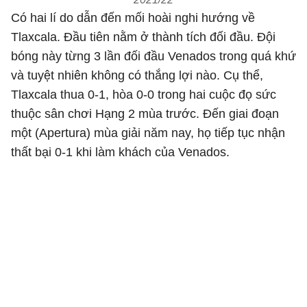
Có hai lí do dẫn đến mối hoài nghi hướng về
Tlaxcala. Đầu tiên nằm ở thành tích đối đầu. Đội
bóng này từng 3 lần đối đầu Venados trong quá khứ
và tuyệt nhiên không có thắng lợi nào. Cụ thể,
Tlaxcala thua 0-1, hòa 0-0 trong hai cuộc đọ sức
thuộc sân chơi Hạng 2 mùa trước. Đến giai đoạn
một (Apertura) mùa giải năm nay, họ tiếp tục nhận
thất bại 0-1 khi làm khách của Venados.