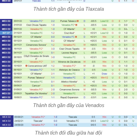
Thành tích gần đây của Tlaxcala
Thành tích gần đây của Venados
Thành tích đối đầu giữa hai đội