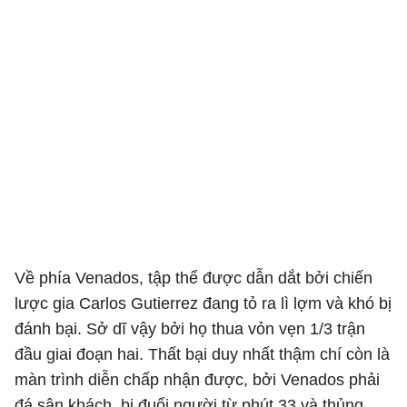
Về phía Venados, tập thể được dẫn dắt bởi chiến
lược gia Carlos Gutierrez đang tỏ ra lì lợm và khó bị
đánh bại. Sở dĩ vậy bởi họ thua vỏn vẹn 1/3 trận
đầu giai đoạn hai. Thất bại duy nhất thậm chí còn là
màn trình diễn chấp nhận được, bởi Venados phải
đá sân khách, bị đuổi người từ phút 33 và thủng