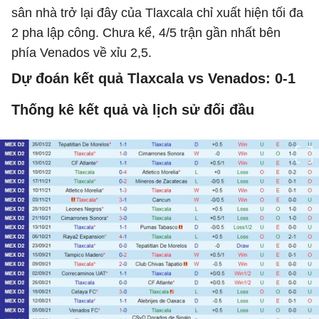
sân nhà trở lại đây của Tlaxcala chỉ xuất hiện tối đa
2 pha lập công. Chưa kể, 4/5 trận gần nhất bên
phía Venados về xỉu 2,5.
Dự đoán kết quả Tlaxcala vs Venados: 0-1
Thống kê kết quả và lịch sử đối đầu