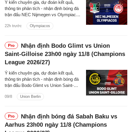
Ý kiến chuyên gia, dự đoán kết quả,
thông tin phân tích - nhận định bóng đá
trận đấu NEC Nijmegen vs Olympiacos
cúp C1/UEFA Champions League
22h trước
Olympiacos
2026/27 hôm nay.
Nhận định Bodo Glimt vs Union
Pro
Saint-Gilloise 23h00 ngày 11/8 (Champions
League 2026/27)
Ý kiến chuyên gia, dự đoán kết quả,
thông tin phân tích - nhận định bóng đá
trận đấu Bodo Glimt vs Union Saint-
Gilloise cúp C1/UEFA Champions
09/8
Union Berlin
League 2026/27 hôm nay.
Nhận định bóng đá Sabah Baku vs
Pro
Aarhus 23h00 ngày 11/8 (Champions