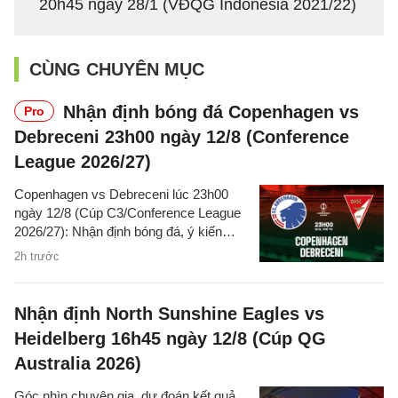
20h45 ngày 28/1 (VĐQG Indonesia 2021/22)
CÙNG CHUYÊN MỤC
Nhận định bóng đá Copenhagen vs
Pro
Debreceni 23h00 ngày 12/8 (Conference
League 2026/27)
Copenhagen vs Debreceni lúc 23h00
ngày 12/8 (Cúp C3/Conference League
2026/27): Nhận định bóng đá, ý kiến
chuyên gia, dự đoán kết quả, phân tích -
2h trước
thống kê trận đấu.
Nhận định North Sunshine Eagles vs
Heidelberg 16h45 ngày 12/8 (Cúp QG
Australia 2026)
Góc nhìn chuyên gia, dự đoán kết quả,