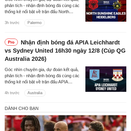
phân tích - nhận định bóng đá cùng các
thống kê nổi bật về trận đấu North
Sunshine Eagles vs Heidelberg cúp
3h trước
Palermo
quốc gia Australia hôm nay.
Nhận định bóng đá APIA Leichhardt
Pro
vs Sydney United 16h30 ngày 12/8 (Cúp QG
Australia 2026)
Góc nhìn chuyên gia, dự đoán kết quả,
phân tích - nhận định bóng đá cùng các
thống kê nổi bật về trận đấu APIA
Leichhardt vs Sydney United cúp quốc
4h trước
Australia
gia Australia hôm nay.