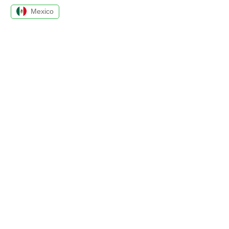
Mexico