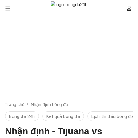
Trang chủ
Nhận định bóng đá
Bóng đá 24h
Kết quả bóng đá
Lịch thi đấu bóng đá
Nhận định - Tijuana vs