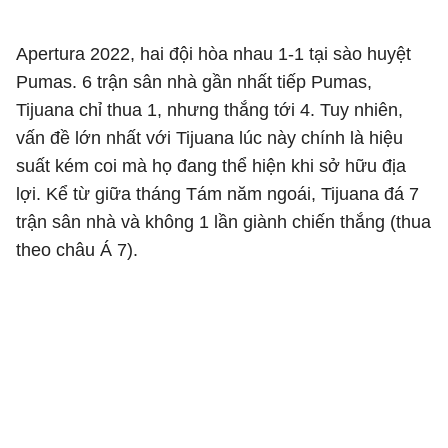
Apertura 2022, hai đội hòa nhau 1-1 tại sào huyệt
Pumas. 6 trận sân nhà gần nhất tiếp Pumas,
Tijuana chỉ thua 1, nhưng thắng tới 4. Tuy nhiên,
vấn đề lớn nhất với Tijuana lúc này chính là hiệu
suất kém coi mà họ đang thể hiện khi sở hữu địa
lợi. Kể từ giữa tháng Tám năm ngoái, Tijuana đá 7
trận sân nhà và không 1 lần giành chiến thắng (thua
theo châu Á 7).