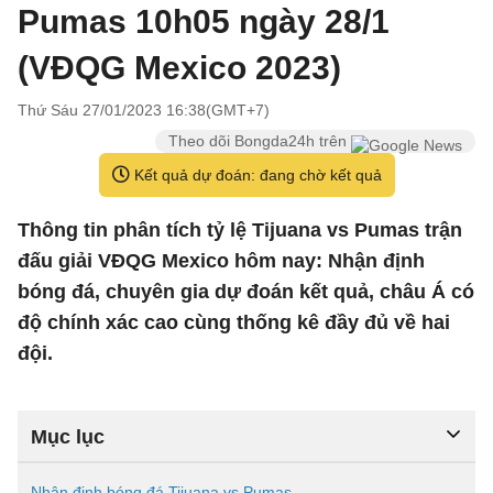
Pumas 10h05 ngày 28/1
(VĐQG Mexico 2023)
Thứ Sáu 27/01/2023 16:38(GMT+7)
Theo dõi Bongda24h trên
Kết quả dự đoán: đang chờ kết quả
Thông tin phân tích tỷ lệ Tijuana vs Pumas trận
đấu giải VĐQG Mexico hôm nay: Nhận định
bóng đá, chuyên gia dự đoán kết quả, châu Á có
độ chính xác cao cùng thống kê đầy đủ về hai
đội.
Mục lục
Nhận định bóng đá Tijuana vs Pumas