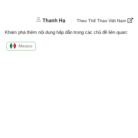
Thanh Hạ
Theo Thể Thao Việt Nam
Khám phá thêm nội dung hấp dẫn trong các chủ đề liên quan:
Mexico