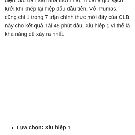
diện. 5/6 trận sân nhà mới nhất, Tijuana giữ sạch
lưới khi khép lại hiệp đấu đầu tiên. Với Pumas,
cũng chỉ 1 trong 7 trận chính thức mới đây của CLB
này cho kết quả Tài 45 phút đầu. Xỉu hiệp 1 vì thế là
khả năng dễ xảy ra nhất.
Lựa chọn: Xỉu
hiệp 1