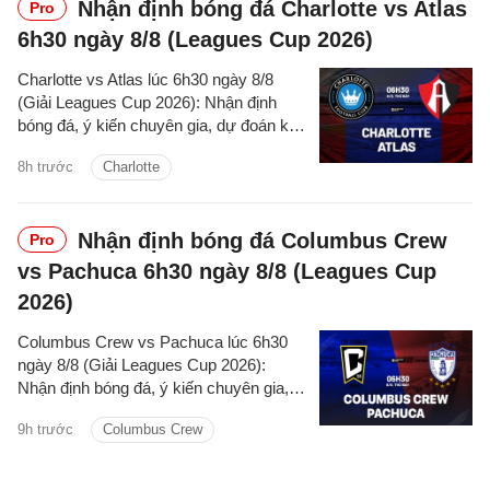
Nhận định bóng đá Charlotte vs Atlas
Pro
6h30 ngày 8/8 (Leagues Cup 2026)
Charlotte vs Atlas lúc 6h30 ngày 8/8
(Giải Leagues Cup 2026): Nhận định
bóng đá, ý kiến chuyên gia, dự đoán kết
quả, phân tích - thống kê trận đấu.
8h trước
Charlotte
Nhận định bóng đá Columbus Crew
Pro
vs Pachuca 6h30 ngày 8/8 (Leagues Cup
2026)
Columbus Crew vs Pachuca lúc 6h30
ngày 8/8 (Giải Leagues Cup 2026):
Nhận định bóng đá, ý kiến chuyên gia,
dự đoán kết quả, phân tích - thống kê
9h trước
Columbus Crew
trận đấu.