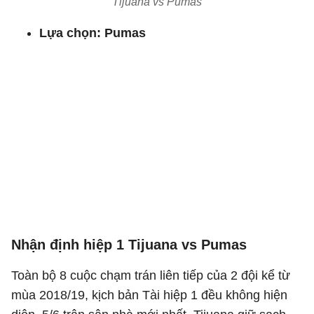
Tijuana vs Pumas
Lựa chọn: Pumas
Nhận định hiệp 1 Tijuana vs Pumas
Toàn bộ 8 cuộc chạm trán liên tiếp của 2 đội kể từ
mùa 2018/19, kịch bản Tài hiệp 1 đều không hiện