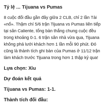
Tỷ lệ ... Tijuana vs Pumas
8 cuộc đối đầu gần đây giữa 2 CLB, chỉ 2 lần Tài
«nổ». Thậm chí 5/6 trận Tijuana vs Pumas liên tiếp
tại sân Caliente, tổng bàn thắng chung cuộc đều
trong khoảng 0-1. 6 trận sân nhà vừa qua, Tijuana
không phá lưới khách hơn 1 lần mỗi 90 phút. Đó
cũng là thành tích ghi bàn của Pumas ở 11/12 trận
làm khách trước Tijuana trong hơn 1 thập kỷ qua!
Lựa chọn: Xỉu
Dự đoán kết quả
Tijuana vs Pumas: 1-1.
Thành tích đối đầu: