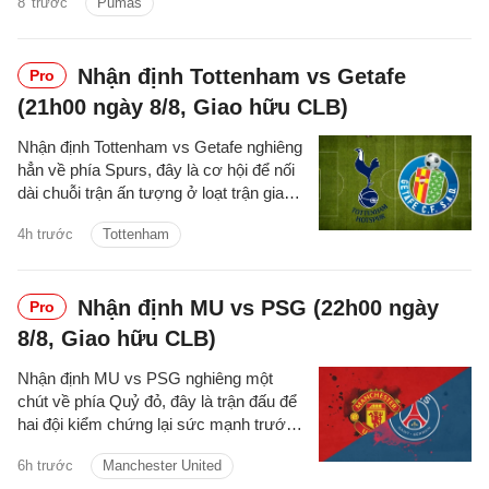
8' trước
Pumas
trận đấu.
Nhận định Tottenham vs Getafe
Pro
(21h00 ngày 8/8, Giao hữu CLB)
Nhận định Tottenham vs Getafe nghiêng
hẳn về phía Spurs, đây là cơ hội để nối
dài chuỗi trận ấn tượng ở loạt trận giao
hữu Hè 2026.
4h trước
Tottenham
Nhận định MU vs PSG (22h00 ngày
Pro
8/8, Giao hữu CLB)
Nhận định MU vs PSG nghiêng một
chút về phía Quỷ đỏ, đây là trận đấu để
hai đội kiểm chứng lại sức mạnh trước
mùa giải mới.
6h trước
Manchester United