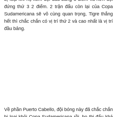
đứng thứ 3 2 điểm. 2 trận đấu còn lại của Copa
Sudamericana sẽ vô cùng quan trọng, Tigre thắng
hết thì chắc chắn có vị trí thứ 2 và cao nhất là vị trí
đầu bảng.
Về phần Puerto Cabello, đội bóng này đã chắc chắn
bị loại khỏi Copa Sudamericana rồi, họ thi đấu khá