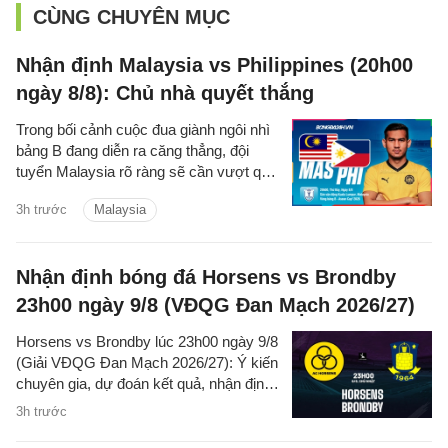
CÙNG CHUYÊN MỤC
Nhận định Malaysia vs Philippines (20h00
ngày 8/8): Chủ nhà quyết thắng
Trong bối cảnh cuộc đua giành ngôi nhì
bảng B đang diễn ra căng thẳng, đội
tuyển Malaysia rõ ràng sẽ cần vượt qua
Philippines để chắc suất đi tiếp.
3h trước
Malaysia
Nhận định bóng đá Horsens vs Brondby
23h00 ngày 9/8 (VĐQG Đan Mạch 2026/27)
Horsens vs Brondby lúc 23h00 ngày 9/8
(Giải VĐQG Đan Mạch 2026/27): Ý kiến
chuyên gia, dự đoán kết quả, nhận định
- phân tích trận đấu, thống kê chi tiết về
3h trước
hai đội.