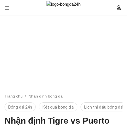
Trang chủ
Nhận định bóng đá
Bóng đá 24h
Kết quả bóng đá
Lịch thi đấu bóng đá
Nhận định Tigre vs Puerto