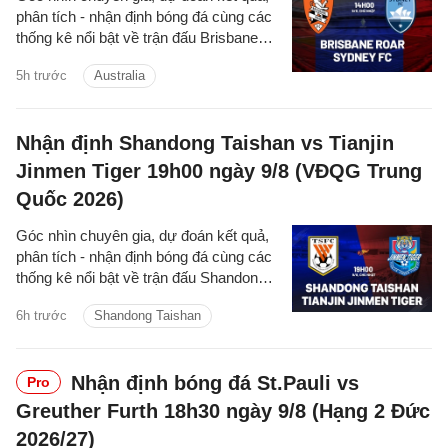
phân tích - nhận định bóng đá cùng các
thống kê nổi bật về trận đấu Brisbane
Roar vs Sydney FC cúp quốc gia
5h trước
Australia
Australia hôm nay.
Nhận định Shandong Taishan vs Tianjin
Jinmen Tiger 19h00 ngày 9/8 (VĐQG Trung
Quốc 2026)
Góc nhìn chuyên gia, dự đoán kết quả,
phân tích - nhận định bóng đá cùng các
thống kê nổi bật về trận đấu Shandong
Taishan vs Tianjin Jinmen Tiger thuộc
6h trước
Shandong Taishan
giải VĐQG Trung Quốc hôm nay
Nhận định bóng đá St.Pauli vs
Pro
Greuther Furth 18h30 ngày 9/8 (Hạng 2 Đức
2026/27)