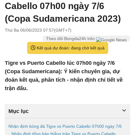
Cabello 07h00 ngày 7/6
(Copa Sudamericana 2023)
Thứ Ba 06/06/2023 07:57(GMT+7)
Theo dõi Bongda24h trên
Kết quả dự đoán: đang chờ kết quả
Tigre vs Puerto Cabello lúc 07h00 ngày 7/6
(Copa Sudamericana): Ý kiến chuyên gia, dự
đoán kết quả, phân tích - nhận định chi tiết về
trận đấu.
Mục lục
Nhận định bóng đá Tigre vs Puerto Cabello 07h00 ngày 7/6
Nhận định tổng bàn thắng trận Tigre vs Puerto Cabello