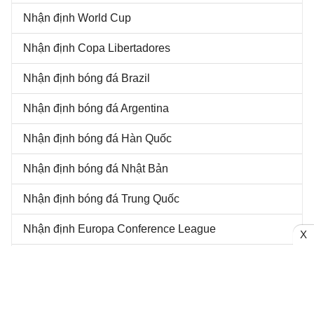
Nhận định World Cup
Nhận định Copa Libertadores
Nhận định bóng đá Brazil
Nhận định bóng đá Argentina
Nhận định bóng đá Hàn Quốc
Nhận định bóng đá Nhật Bản
Nhận định bóng đá Trung Quốc
Nhận định Europa Conference League
X
Nhận định AFC Champions League
Nhận định AFC Cup