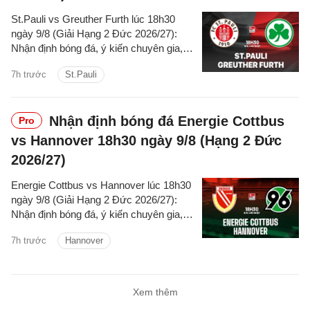
St.Pauli vs Greuther Furth lúc 18h30
ngày 9/8 (Giải Hạng 2 Đức 2026/27):
Nhận định bóng đá, ý kiến chuyên gia,
dự đoán kết quả, thông tin phân tích trận
7h trước
St.Pauli
đấu chi tiết.
Nhận định bóng đá Energie Cottbus
Pro
vs Hannover 18h30 ngày 9/8 (Hạng 2 Đức
2026/27)
Energie Cottbus vs Hannover lúc 18h30
ngày 9/8 (Giải Hạng 2 Đức 2026/27):
Nhận định bóng đá, ý kiến chuyên gia,
dự đoán kết quả, thông tin phân tích trận
7h trước
Hannover
đấu chi tiết.
Xem thêm