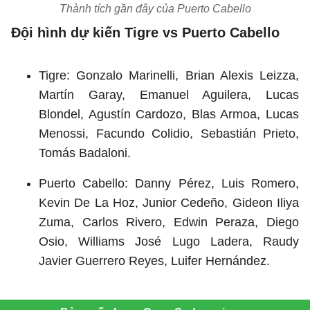
Thành tích gần đây của Puerto Cabello
Đội hình dự kiến Tigre vs Puerto Cabello
Tigre: Gonzalo Marinelli, Brian Alexis Leizza,
Martín Garay, Emanuel Aguilera, Lucas
Blondel, Agustín Cardozo, Blas Armoa, Lucas
Menossi, Facundo Colidio, Sebastián Prieto,
Tomás Badaloni.
Puerto Cabello: Danny Pérez, Luis Romero,
Kevin De La Hoz, Junior Cedeño, Gideon Iliya
Zuma, Carlos Rivero, Edwin Peraza, Diego
Osio, Williams José Lugo Ladera, Raudy
Javier Guerrero Reyes, Luifer Hernández.