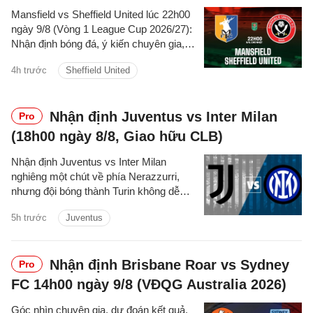
Mansfield vs Sheffield United lúc 22h00
ngày 9/8 (Vòng 1 League Cup 2026/27):
Nhận định bóng đá, ý kiến chuyên gia,
dự đoán kết quả, phân tích trận đấu,
4h trước
Sheffield United
thống kê về phong độ hai đội.
Nhận định Juventus vs Inter Milan
Pro
(18h00 ngày 8/8, Giao hữu CLB)
Nhận định Juventus vs Inter Milan
nghiêng một chút về phía Nerazzurri,
nhưng đội bóng thành Turin không dễ
dàng chấp nhận thất bại.
5h trước
Juventus
Nhận định Brisbane Roar vs Sydney
Pro
FC 14h00 ngày 9/8 (VĐQG Australia 2026)
Góc nhìn chuyên gia, dự đoán kết quả,