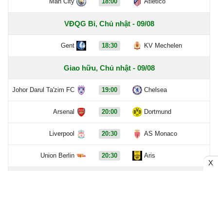
Man City
18:00
Atletico
VĐQG Bỉ, Chủ nhật - 09/08
Gent
18:30
KV Mechelen
Giao hữu, Chủ nhật - 09/08
Johor Darul Ta'zim FC
19:00
Chelsea
Arsenal
20:00
Dortmund
Liverpool
20:30
AS Monaco
Union Berlin
20:30
Aris
X
VĐQG Bỉ, Chủ nhật - 09/08
Sporting Charleroi
21:00
Oud-Heverle Leuven