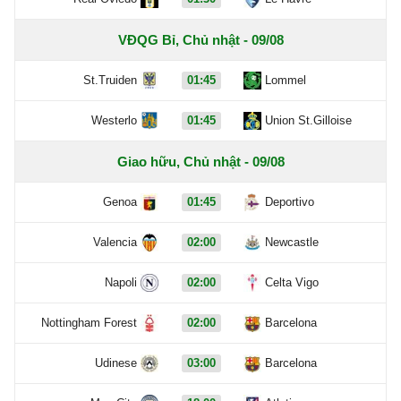
VĐQG Bỉ, Chủ nhật - 09/08
St.Truiden
01:45
Lommel
Westerlo
01:45
Union St.Gilloise
Giao hữu, Chủ nhật - 09/08
Genoa
01:45
Deportivo
Valencia
02:00
Newcastle
Napoli
02:00
Celta Vigo
Nottingham Forest
02:00
Barcelona
Udinese
03:00
Barcelona