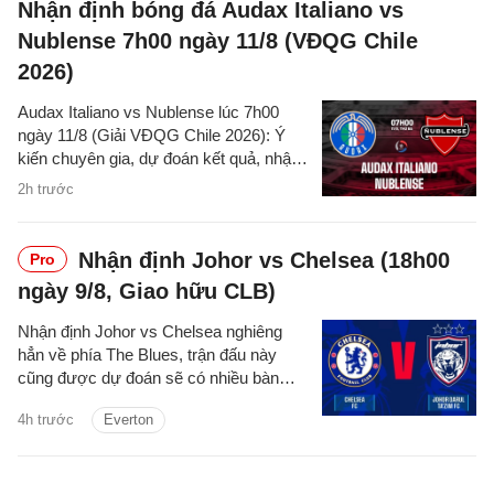
Nhận định bóng đá Audax Italiano vs
Nublense 7h00 ngày 11/8 (VĐQG Chile
2026)
Audax Italiano vs Nublense lúc 7h00
ngày 11/8 (Giải VĐQG Chile 2026): Ý
kiến chuyên gia, dự đoán kết quả, nhận
định - phân tích trận đấu, thống kê chi
2h trước
tiết về hai đội.
Nhận định Johor vs Chelsea (18h00
Pro
ngày 9/8, Giao hữu CLB)
Nhận định Johor vs Chelsea nghiêng
hẳn về phía The Blues, trận đấu này
cũng được dự đoán sẽ có nhiều bàn
thắng được ghi.
4h trước
Everton