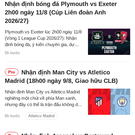
Nhận định bóng đá Plymouth vs Exeter
2h00 ngày 11/8 (Cúp Liên đoàn Anh
2026/27)
Plymouth vs Exeter lúc 2h00 ngày 11/8
(Vòng 1 League Cup 2026/27): Nhận
định bóng đá, ý kiến chuyên gia, dự
đoán kết quả, phân tích trận đấu, thống
5h trước
kê về phong độ hai đội.
Nhận định Man City vs Atletico
Pro
Madrid (18h00 ngày 9/8, Giao hữu CLB)
Nhận định Man City vs Atletico Madrid
nghiêng một chút về phía Man xanh,
nhưng đây có thể là trận đấu không dễ
dàng với thầy trò Enzo Maresca.
6h trước
Atletico Madrid