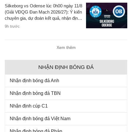
Silkeborg vs Odense lúc 0h00 ngày 11/8
(Giải VĐQG Đan Mạch 2026/27): Ý kiến
chuyên gia, dự đoán kết quả, nhận định
- phân tích trận đấu, thống kê chi tiết về
9h trước
hai đội.
Xem thêm
NHẬN ĐỊNH BÓNG ĐÁ
Nhận định bóng đá Anh
Nhận định bóng đá TBN
Nhận định cúp C1
Nhận định bóng đá Việt Nam
Nhận định bóng đá Pháp