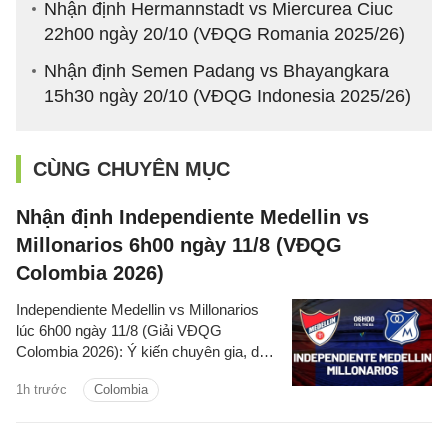
Nhận định Hermannstadt vs Miercurea Ciuc
22h00 ngày 20/10 (VĐQG Romania 2025/26)
Nhận định Semen Padang vs Bhayangkara
15h30 ngày 20/10 (VĐQG Indonesia 2025/26)
CÙNG CHUYÊN MỤC
Nhận định Independiente Medellin vs
Millonarios 6h00 ngày 11/8 (VĐQG
Colombia 2026)
Independiente Medellin vs Millonarios
lúc 6h00 ngày 11/8 (Giải VĐQG
Colombia 2026): Ý kiến chuyên gia, dự
đoán kết quả, nhận định - phân tích trận
1h trước
Colombia
đấu, thống kê chi tiết về hai đội.