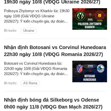
19h30 ngày 10/8 (VĐQG Ukraine 2026/27)
Polissya Zhytomyr vs Kharkiv lúc 19h30
ngày 10/8 (Giải VĐQG Ukraine
2026/27): Ý kiến chuyên gia, dự đoán
kết quả, nhận định - phân tích trận đấu,
8h trước
Ukraine
thống kê chi tiết về hai đội.
Nhận định Botosani vs Corvinul Hunedoara
22h30 ngày 10/8 (VĐQG Romania 2026/27)
Botosani vs Corvinul Hunedoara lúc
22h30 ngày 10/8 (Giải VĐQG Romania
2026/27): Ý kiến chuyên gia, dự đoán
kết quả, nhận định - phân tích trận đấu,
8h trước
AS Roma
thống kê chi tiết về hai đội.
Nhận định bóng đá Silkeborg vs Odense
0h00 ngày 11/8 (VĐQG Đan Mạch 2026/27)