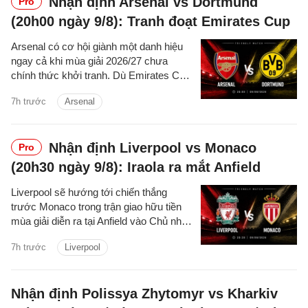
Nhận định Arsenal vs Dortmund
Pro
(20h00 ngày 9/8): Tranh đoạt Emirates Cup
Arsenal có cơ hội giành một danh hiệu
ngay cả khi mùa giải 2026/27 chưa
chính thức khởi tranh. Dù Emirates Cup
chỉ là giải đấu giao hữu mang tính chất
7h trước
Arsenal
chuẩn bị, Arsenal vẫn hướng đến chiến
thắng khi tiếp đón Dortmund tại
Emirates.
Nhận định Liverpool vs Monaco
Pro
(20h30 ngày 9/8): Iraola ra mắt Anfield
Liverpool sẽ hướng tới chiến thắng
trước Monaco trong trận giao hữu tiền
mùa giải diễn ra tại Anfield vào Chủ nhật,
qua đó tìm lại sự tự tin sau thất bại
7h trước
Liverpool
trước Leeds United.
Nhận định Polissya Zhytomyr vs Kharkiv