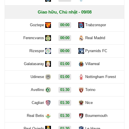
Giao hữu, Chủ nhật - 09/08
Goztepe
00:00
Trabzonspor
Ferencvaros
00:00
Real Madrid
Rizespor
00:00
Pyramids FC
Galatasaray
01:00
Villarreal
Udinese
01:00
Nottingham Forest
Avellino
01:30
Torino
Cagliari
01:30
Nice
Real Betis
01:30
Bournemouth
Real Oviedo
01:30
Le Havre