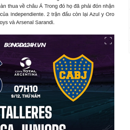
àn thua về châu Á Trong đó họ đã phải đón nhận
 của Independiente. 2 trận đấu còn lại Azul y Oro
Boys và Arsenal Sarandi.