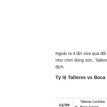
Ngoài ra 4 lần vừa qua đối
như chơi đúng sức, Taller
địch.
Tỷ lệ Talleres vs Boca