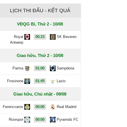
LỊCH THI ĐẤU - KẾT QUẢ
VĐQG Bỉ, Thứ 2 - 10/08
Royal
00:15
SK Beveren
Antwerp
Giao hữu, Thứ 2 - 10/08
Parma
01:00
Sampdoria
Frosinone
01:45
Lazio
Giao hữu, Chủ nhật - 09/08
Ferencvaros
00:00
Real Madrid
Rizespor
00:00
Pyramids FC