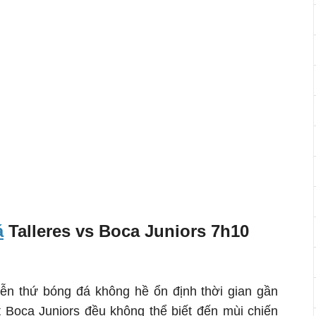
á
Talleres vs Boca Juniors 7h10
iễn thứ bóng đá không hề ổn định thời gian gần
t Boca Juniors đều không thể biết đến mùi chiến