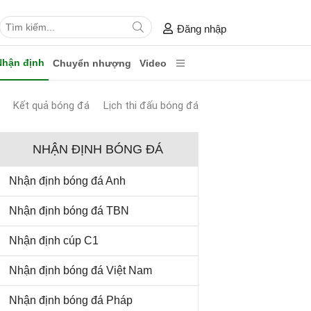
Đăng nhập
Nhận định
Chuyển nhượng
Video
Kết quả bóng đá
Lịch thi đấu bóng đá
NHẬN ĐỊNH BÓNG ĐÁ
Nhận định bóng đá Anh
Nhận định bóng đá TBN
Nhận định cúp C1
Nhận định bóng đá Việt Nam
Nhận định bóng đá Pháp