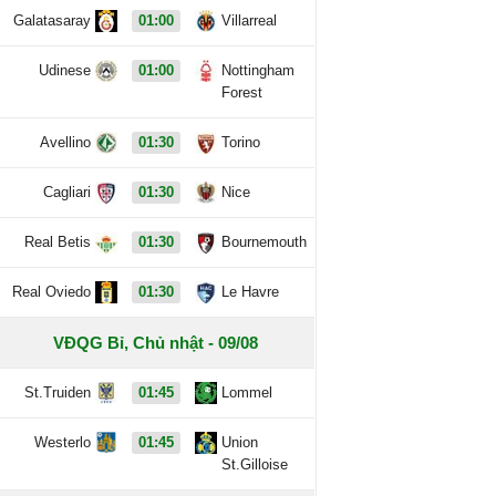
Galatasaray
01:00
Villarreal
Udinese
01:00
Nottingham
Forest
Avellino
01:30
Torino
Cagliari
01:30
Nice
Real Betis
01:30
Bournemouth
Real Oviedo
01:30
Le Havre
VĐQG Bỉ, Chủ nhật - 09/08
St.Truiden
01:45
Lommel
Westerlo
01:45
Union
St.Gilloise