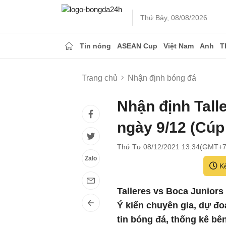
Thứ Bảy, 08/08/2026
Tin nóng
ASEAN Cup
Việt Nam
Anh
T
Trang chủ
Nhận định bóng đá
Nhận định Tall
ngày 9/12 (Cúp
Thứ Tư 08/12/2021 13:34(GMT+7
Zalo
Kế
Talleres vs Boca Juniors
Ý kiến chuyên gia, dự đo
tin bóng đá, thống kê bên