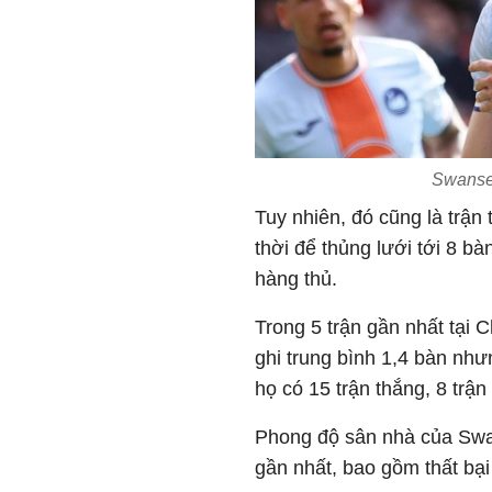
Swansea
Tuy nhiên, đó cũng là trận 
thời để thủng lưới tới 8 b
hàng thủ.
Trong 5 trận gần nhất tại 
ghi trung bình 1,4 bàn như
họ có 15 trận thắng, 8 trận
Phong độ sân nhà của Swans
gần nhất, bao gồm thất bại