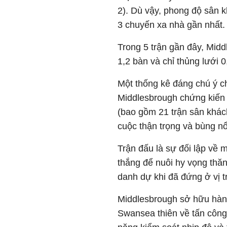
2). Dù vậy, phong độ sân k
3 chuyến xa nhà gần nhất.
Trong 5 trận gần đây, Midd
1,2 bàn và chỉ thủng lưới 
Một thống kê đáng chú ý ch
Middlesbrough chứng kiến 
(bao gồm 21 trận sân khách
cuộc thận trọng và bùng nổ
Trận đấu là sự đối lập về 
thắng để nuôi hy vọng thăn
danh dự khi đã đứng ở vị tr
Middlesbrough sở hữu hàng 
Swansea thiên về tấn công