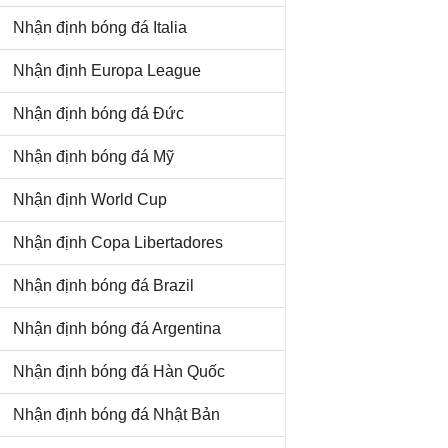
Nhận định bóng đá Italia
Nhận định Europa League
Nhận định bóng đá Đức
Nhận định bóng đá Mỹ
Nhận định World Cup
Nhận định Copa Libertadores
Nhận định bóng đá Brazil
Nhận định bóng đá Argentina
Nhận định bóng đá Hàn Quốc
Nhận định bóng đá Nhật Bản