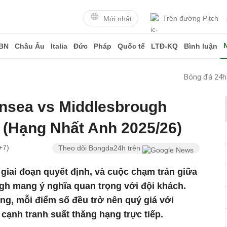
Trên đường Pitch
Mới nhất
BN
Châu Âu
Italia
Đức
Pháp
Quốc tế
LTĐ-KQ
Bình luận
Bóng đá 24h
nsea vs Middlesbrough
 (Hạng Nhất Anh 2025/26)
+7)
Theo dõi Bongda24h trên
iai đoạn quyết định, và cuộc chạm trán giữa
h mang ý nghĩa quan trọng với đội khách.
òng, mỗi điểm số đều trở nên quý giá với
cạnh tranh suất thăng hạng trực tiếp.