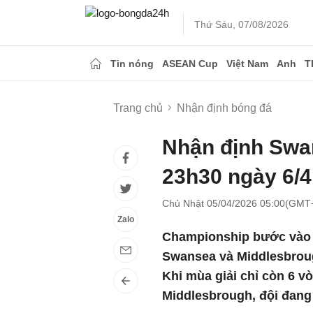
Thứ Sáu, 07/08/2026
Tin nóng
ASEAN Cup
Việt Nam
Anh
T
Trang chủ
Nhận định bóng đá
Nhận định Swa
23h30 ngày 6/4
Chủ Nhật 05/04/2026 05:00(GMT
Zalo
Championship bước vào g
Swansea và Middlesbroug
Khi mùa giải chỉ còn 6 v
Middlesbrough, đội đang 