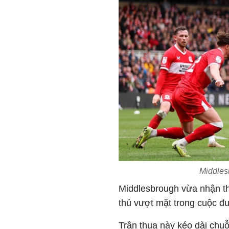
Middlesb
Middlesbrough vừa nhận thất
thủ vượt mặt trong cuộc đu
Trận thua này kéo dài chuỗ