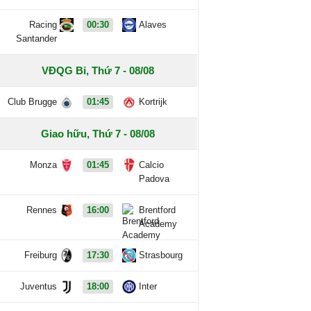
Racing
00:30
Alaves
Santander
VĐQG Bỉ, Thứ 7 - 08/08
Club Brugge
01:45
Kortrijk
Giao hữu, Thứ 7 - 08/08
Monza
01:45
Calcio
Padova
Rennes
16:00
Brentford
Academy
Freiburg
17:30
Strasbourg
Juventus
18:00
Inter