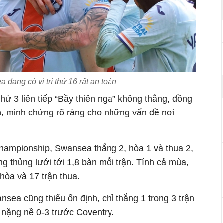
 đang có vị trí thứ 16 rất an toàn
thứ 3 liên tiếp “Bầy thiên nga” không thắng, đồng
àn, minh chứng rõ ràng cho những vấn đề nơi
Championship, Swansea thắng 2, hòa 1 và thua 2,
ng thủng lưới tới 1,8 bàn mỗi trận. Tính cả mùa,
 hòa và 17 trận thua.
ea cũng thiếu ổn định, chỉ thắng 1 trong 3 trận
 nặng nề 0-3 trước Coventry.