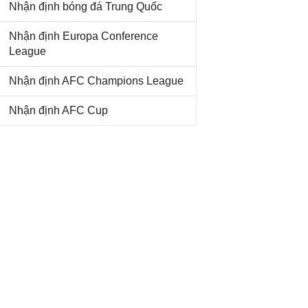
Nhận định bóng đá Trung Quốc
Nhận định Europa Conference
League
Nhận định AFC Champions League
Nhận định AFC Cup