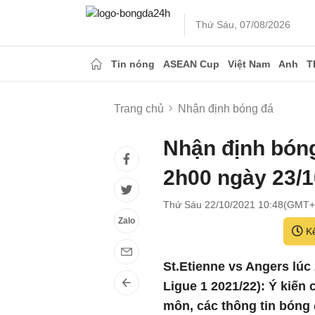
Thứ Sáu, 07/08/2026
Tin nóng
ASEAN Cup
Việt Nam
Anh
T
Trang chủ
Nhận định bóng đá
Nhận định bóng
2h00 ngày 23/1
Thứ Sáu 22/10/2021 10:48(GMT+
Zalo
Kế
St.Etienne vs Angers lúc
Ligue 1 2021/22): Ý kiến
môn, các thông tin bóng 