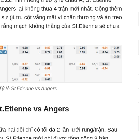
/22. Tính riêng theo tỷ lệ châu Á, St Etienne
Angers lại không thua 4 trận mới nhất. Cộng thêm
sự (4 trụ cột vắng mặt vì chấn thương và án treo
tin rằng mạch không thắng của St.Etienne sẽ chưa
Tỷ lệ St Etienne vs Angers
 St.Etienne vs Angers
a hai đội chỉ có tối đa 2 lần lưới rung/trận. Sau
y, St.Etienne mới ghi được tổng cộng 9 bàn.