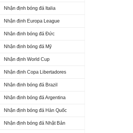
Nhận định bóng đá Italia
Nhận định Europa League
Nhận định bóng đá Đức
Nhận định bóng đá Mỹ
Nhận định World Cup
Nhận định Copa Libertadores
Nhận định bóng đá Brazil
Nhận định bóng đá Argentina
Nhận định bóng đá Hàn Quốc
Nhận định bóng đá Nhật Bản