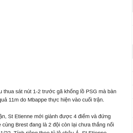
ịu thua sát nút 1-2 trước gã khổng lồ PSG mà bàn
 quả 11m do Mbappe thực hiện vào cuối trận.
rận, St Etienne mới giành được 4 điểm và đứng
 cùng Brest đang là 2 đội còn lại chưa thắng nổi