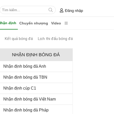
Đăng nhập
Nhận định
Chuyển nhượng
Video
Kết quả bóng đá
Lịch thi đấu bóng đá
NHẬN ĐỊNH BÓNG ĐÁ
Nhận định bóng đá Anh
Nhận định bóng đá TBN
Nhận định cúp C1
Nhận định bóng đá Việt Nam
Nhận định bóng đá Pháp