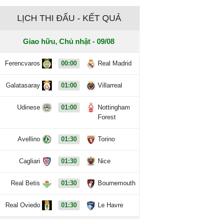
LỊCH THI ĐẤU - KẾT QUẢ
Giao hữu, Chủ nhật - 09/08
Ferencvaros
00:00
Real Madrid
Galatasaray
01:00
Villarreal
Udinese
01:00
Nottingham
Forest
Avellino
01:30
Torino
Cagliari
01:30
Nice
Real Betis
01:30
Bournemouth
Real Oviedo
01:30
Le Havre