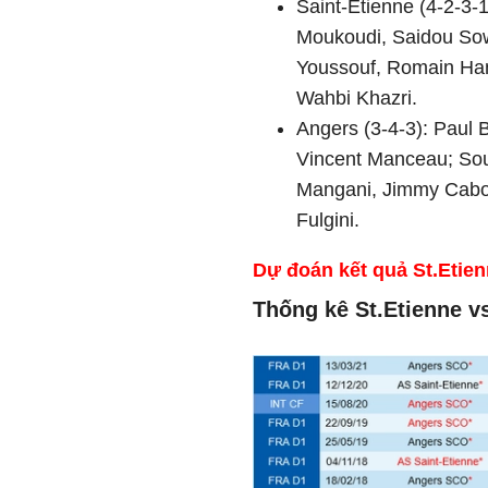
Saint-Etienne (4-2-3-
Moukoudi, Saidou Sow
Youssouf, Romain H
Wahbi Khazri.
Angers (3-4-3): Paul
Vincent Manceau; So
Mangani, Jimmy Cabo
Fulgini.
Dự đoán kết quả St.Etien
Thống kê St.Etienne v