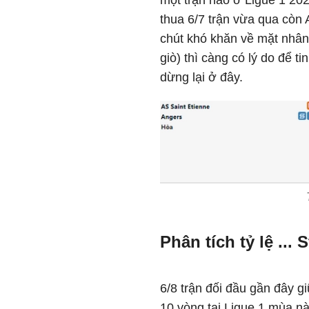
một trận nào ở Ligue 1 2021
thua 6/7 trận vừa qua còn 
chút khó khăn về mặt nhân 
giò) thì càng có lý do để 
dừng lại ở đây.
Phân tích tỷ lệ ...
6/8 trận đối đầu gần đây giữ
10 vòng tại Ligue 1 mùa nà