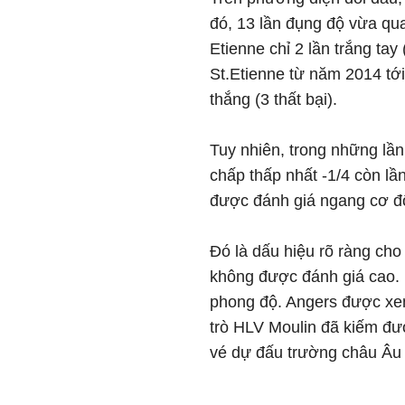
đó, 13 lần đụng độ vừa qua
Etienne chỉ 2 lần trắng tay
St.Etienne từ năm 2014 tới
thắng (3 thất bại).
Tuy nhiên, trong những lần
chấp thấp nhất -1/4 còn lầ
được đánh giá ngang cơ đối
Đó là dấu hiệu rõ ràng cho
không được đánh giá cao. 
phong độ. Angers được xem
trò HLV Moulin đã kiếm đượ
vé dự đấu trường châu Âu