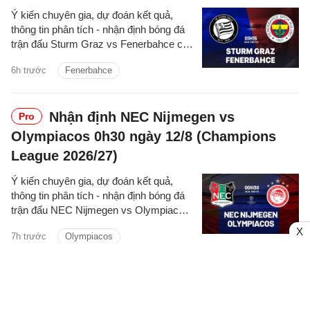
Ý kiến chuyên gia, dự đoán kết quả,
thông tin phân tích - nhận định bóng đá
trận đấu Sturm Graz vs Fenerbahce cúp
C1/UEFA Champions League 2026/27
6h trước
Fenerbahce
hôm nay.
Nhận định NEC Nijmegen vs
Pro
Olympiacos 0h30 ngày 12/8 (Champions
League 2026/27)
Ý kiến chuyên gia, dự đoán kết quả,
thông tin phân tích - nhận định bóng đá
trận đấu NEC Nijmegen vs Olympiacos
cúp C1/UEFA Champions League
X
7h trước
Olympiacos
2026/27 hôm nay.
Nhận định Bodo Glimt vs Union
Pro
Saint-Gilloise 23h00 ngày 11/8 (Champions