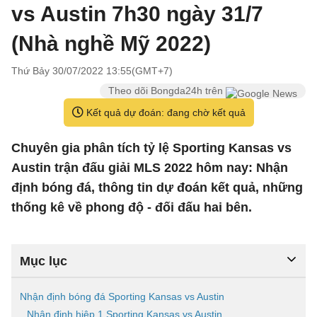
vs Austin 7h30 ngày 31/7
(Nhà nghề Mỹ 2022)
Thứ Bảy 30/07/2022 13:55(GMT+7)
Theo dõi Bongda24h trên
Kết quả dự đoán: đang chờ kết quả
Chuyên gia phân tích tỷ lệ Sporting Kansas vs
Austin trận đấu giải MLS 2022 hôm nay: Nhận
định bóng đá, thông tin dự đoán kết quả, những
thống kê về phong độ - đối đấu hai bên.
Mục lục
Nhận định bóng đá Sporting Kansas vs Austin
Nhận định hiệp 1 Sporting Kansas vs Austin