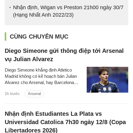
Nhận định, Wigan vs Preston 21h00 ngày 30/7
(Hạng Nhất Anh 2022/23)
CÙNG CHUYÊN MỤC
Diego Simeone gửi thông điệp tới Arsenal
vụ Julian Alvarez
Diego Simeone khẳng định Atletico
Madrid không có kế hoạch bán Julian
Alvarez cho Arsenal, hay Barcelona
trong mùa hè này.
1h trước
Arsenal
Nhận định Estudiantes La Plata vs
Universidad Catolica 7h30 ngày 12/8 (Copa
Libertadores 2026)