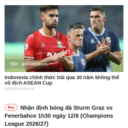
Nhận định bóng đá Sturm Graz vs
Pro
Fenerbahce 1h30 ngày 12/8 (Champions
League 2026/27)