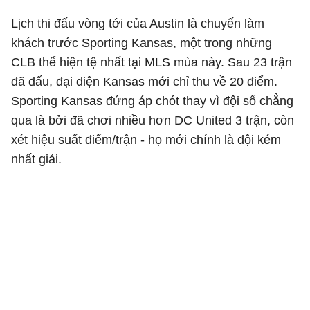
Lịch thi đấu vòng tới của Austin là chuyến làm
khách trước Sporting Kansas, một trong những
CLB thể hiện tệ nhất tại MLS mùa này. Sau 23 trận
đã đấu, đại diện Kansas mới chỉ thu về 20 điểm.
Sporting Kansas đứng áp chót thay vì đội sổ chẳng
qua là bởi đã chơi nhiều hơn DC United 3 trận, còn
xét hiệu suất điểm/trận - họ mới chính là đội kém
nhất giải.