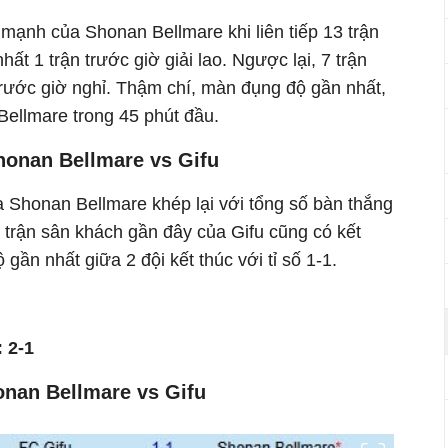
mạnh của Shonan Bellmare khi liên tiếp 13 trận
hất 1 trận trước giờ giải lao. Ngược lại, 7 trận
trước giờ nghỉ. Thậm chí, màn đụng độ gần nhất,
Bellmare trong 45 phút đầu.
honan Bellmare vs Gifu
a Shonan Bellmare khép lại với tổng số bàn thắng
 trận sân khách gần đây của Gifu cũng có kết
gần nhất giữa 2 đội kết thúc với tỉ số 1-1.
 2-1
onan Bellmare vs Gifu