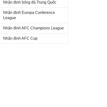
Nhận định bóng đá Trung Quốc
Nhận định Europa Conference
League
Nhận định AFC Champions League
Nhận định AFC Cup