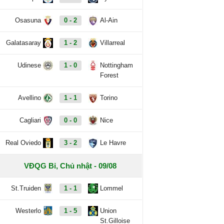
Osasuna
0 - 2
Al-Ain
Galatasaray
1 - 2
Villarreal
Udinese
1 - 0
Nottingham
Forest
Avellino
1 - 1
Torino
Cagliari
0 - 0
Nice
Real Oviedo
3 - 2
Le Havre
VĐQG Bỉ, Chủ nhật - 09/08
St.Truiden
1 - 1
Lommel
Westerlo
1 - 5
Union
St.Gilloise