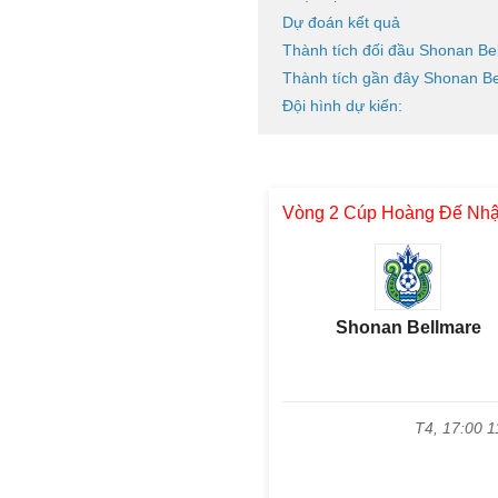
Dự đoán kết quả
Thành tích đối đầu Shonan Bel
Thành tích gần đây Shonan Be
Đội hình dự kiến: