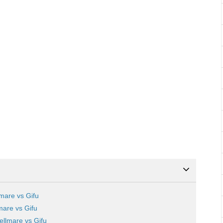
mare vs Gifu
mare vs Gifu
ellmare vs Gifu