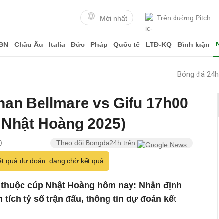
Trên đường Pitch
Mới nhất
BN
Châu Âu
Italia
Đức
Pháp
Quốc tế
LTĐ-KQ
Bình luận
Bóng đá 24h
an Bellmare vs Gifu 17h00
 Nhật Hoàng 2025)
)
Theo dõi Bongda24h trên
t quả dự đoán: đang chờ kết quả
 thuộc cúp Nhật Hoàng hôm nay: Nhận định
tích tỷ số trận đấu, thông tin dự đoán kết