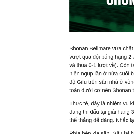
Shonan Bellmare vừa chật v
vượt qua đội bóng hạng 2 Ju
và thua 0-1 lượt về). Còn
hiện ngụp lặn ở nửa cuối 
độ Gifu trên sân nhà ở vò
toàn dưới cơ nên Shonan tự
Thực tế, đây là nhiệm vụ k
đang thi đấu tại giải hạng
thể thắng dễ dàng. Nhắc lạ
Phía bên kia sân, Gifu lại 