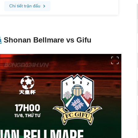
á
Shonan Bellmare vs Gifu