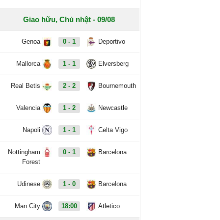
Giao hữu, Chủ nhật - 09/08
Genoa
0 - 1
Deportivo
Mallorca
1 - 1
Elversberg
Real Betis
2 - 2
Bournemouth
Valencia
1 - 2
Newcastle
Napoli
1 - 1
Celta Vigo
Nottingham
0 - 1
Barcelona
Forest
Udinese
1 - 0
Barcelona
Man City
18:00
Atletico