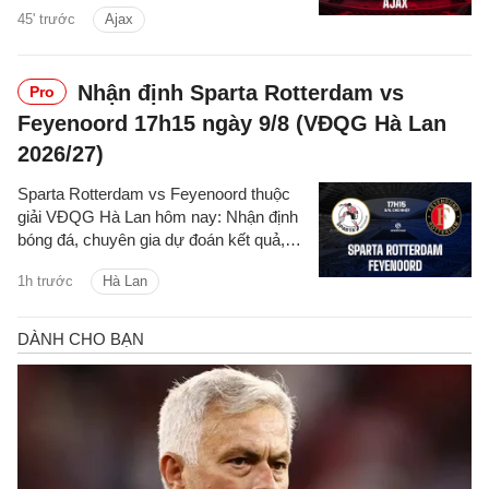
phân tích tỷ số trận đấu.
45' trước
Ajax
Nhận định Sparta Rotterdam vs
Pro
Feyenoord 17h15 ngày 9/8 (VĐQG Hà Lan
2026/27)
Sparta Rotterdam vs Feyenoord thuộc
giải VĐQG Hà Lan hôm nay: Nhận định
bóng đá, chuyên gia dự đoán kết quả,
thông tin phân tích tỷ số trận đấu.
1h trước
Hà Lan