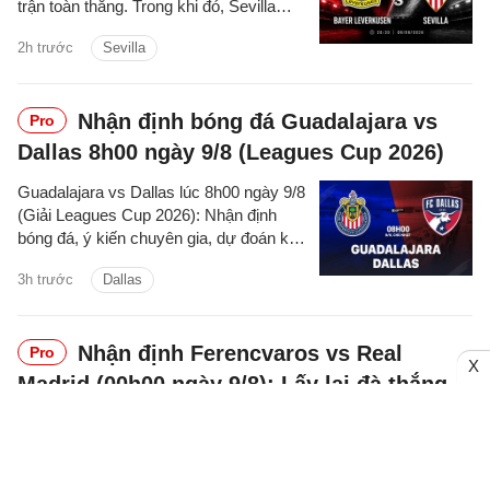
trận toàn thắng. Trong khi đó, Sevilla
cũng thể hiện ấn tượng khi thắng 3 trận
2h trước
Sevilla
gần đây.
Nhận định bóng đá Guadalajara vs
Pro
Dallas 8h00 ngày 9/8 (Leagues Cup 2026)
Guadalajara vs Dallas lúc 8h00 ngày 9/8
(Giải Leagues Cup 2026): Nhận định
bóng đá, ý kiến chuyên gia, dự đoán kết
quả, phân tích - thống kê trận đấu.
3h trước
Dallas
Nhận định Ferencvaros vs Real
Pro
X
Madrid (00h00 ngày 9/8): Lấy lại đà thắng
Real Madrid sẽ tiếp tục quá trình chuẩn
bị cho mùa giải 2026/27 bằng trận giao
hữu với đại diện Hungary là