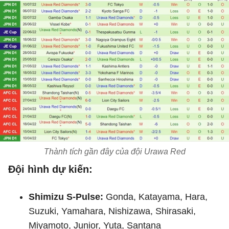
Thành tích gần đây của đội Urawa Red
Đội hình dự kiến:
Shimizu S-Pulse:
Gonda, Katayama, Hara,
Suzuki, Yamahara, Nishizawa, Shirasaki,
Miyamoto, Junior, Yuta, Santana