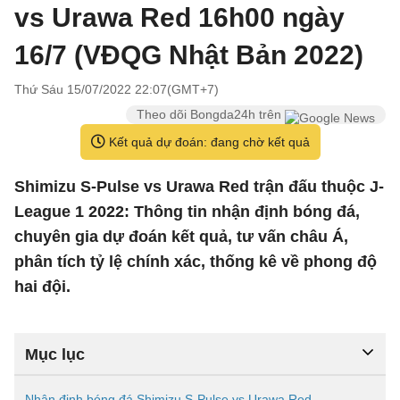
vs Urawa Red 16h00 ngày
16/7 (VĐQG Nhật Bản 2022)
Thứ Sáu 15/07/2022 22:07(GMT+7)
Theo dõi Bongda24h trên
Kết quả dự đoán: đang chờ kết quả
Shimizu S-Pulse vs Urawa Red trận đấu thuộc J-
League 1 2022: Thông tin nhận định bóng đá,
chuyên gia dự đoán kết quả, tư vấn châu Á,
phân tích tỷ lệ chính xác, thống kê về phong độ
hai đội.
Mục lục
Nhận định bóng đá Shimizu S-Pulse vs Urawa Red