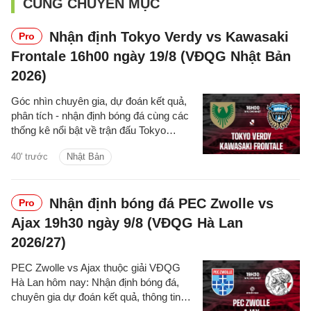
CÙNG CHUYÊN MỤC
Nhận định Tokyo Verdy vs Kawasaki
Pro
Frontale 16h00 ngày 19/8 (VĐQG Nhật Bản
2026)
Góc nhìn chuyên gia, dự đoán kết quả,
phân tích - nhận định bóng đá cùng các
thống kê nổi bật về trận đấu Tokyo
Verdy vs Kawasaki Frontale thuộc giải
40' trước
Nhật Bản
VĐQG Nhật Bản hôm nay
Nhận định bóng đá PEC Zwolle vs
Pro
Ajax 19h30 ngày 9/8 (VĐQG Hà Lan
2026/27)
PEC Zwolle vs Ajax thuộc giải VĐQG
Hà Lan hôm nay: Nhận định bóng đá,
chuyên gia dự đoán kết quả, thông tin