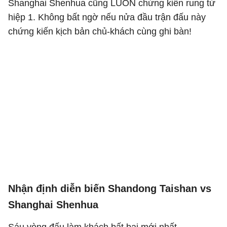
Shanghai Shenhua cũng LUÔN chứng kiến rung từ
hiệp 1. Không bất ngờ nếu nửa đầu trận đấu này
chứng kiến kịch bản chủ-khách cùng ghi bàn!
Nhận định diễn biến Shandong Taishan vs
Shanghai Shenhua