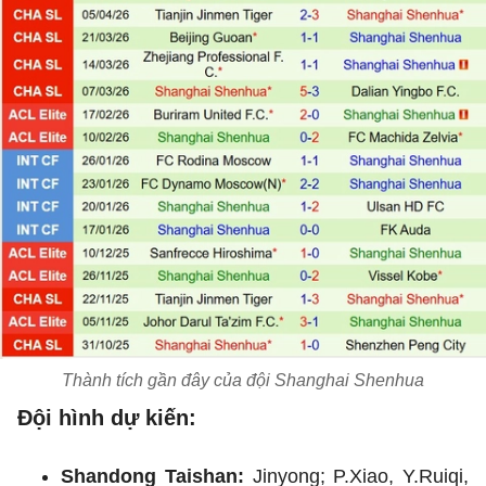
Thành tích gần đây của đội Shanghai Shenhua
Đội hình dự kiến:
Shandong Taishan:
Jinyong; P.Xiao, Y.Ruiqi,