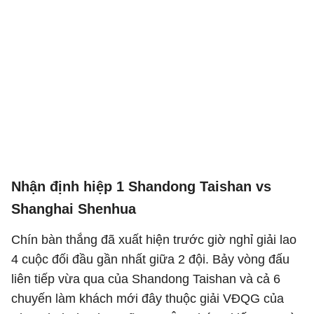
Nhận định hiệp 1 Shandong Taishan vs
Shanghai Shenhua
Chín bàn thắng đã xuất hiện trước giờ nghỉ giải lao
4 cuộc đối đầu gần nhất giữa 2 đội. Bảy vòng đấu
liên tiếp vừa qua của Shandong Taishan và cả 6
chuyến làm khách mới đây thuộc giải VĐQG của