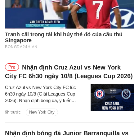
Nhận định Cruz Azul vs New York
Pro
City FC 6h30 ngày 10/8 (Leagues Cup 2026)
Cruz Azul vs New York City FC lúc
6h30 ngày 10/8 (Giải Leagues Cup
2026): Nhận định bóng đá, ý kiến
chuyên gia, dự đoán kết quả, phân tích -
9h trước
New York City
thống kê trận đấu.
Nhận định bóng đá Junior Barranquilla vs