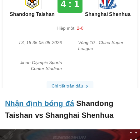
Nhận định bóng đá
Shandong
Taishan vs Shanghai Shenhua