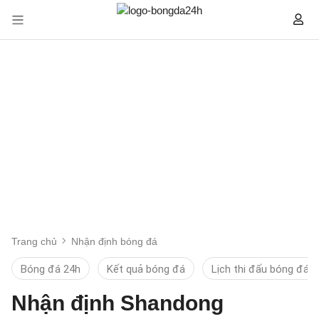
Trang chủ
Nhận định bóng đá
Bóng đá 24h
Kết quả bóng đá
Lịch thi đấu bóng đá
Nhận định Shandong