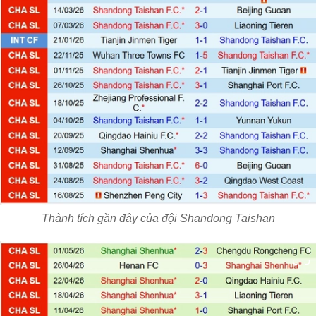
Thành tích gần đây của đội Shandong Taishan