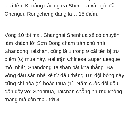
quá lớn. Khoảng cách giữa Shenhua và ngôi đầu
Chengdu Rongcheng đang là… 15 điểm.
Vòng 10 tối mai, Shanghai Shenhua sẽ có chuyến
làm khách tới Sơn Đông chạm trán chủ nhà
Shandong Taishan, cũng là 1 trong 9 cái tên bị trừ
điểm (6) mùa này. Hai trận Chinese Super League
mới nhất, Shandong Taishan bất khả thắng. Ba
vòng đấu sân nhà kể từ đầu tháng Tư, đội bóng này
cũng chỉ hòa (2) hoặc thua (1). Năm cuộc đối đầu
gần đây với Shenhua, Taishan chẳng những không
thắng mà còn thau tới 4.