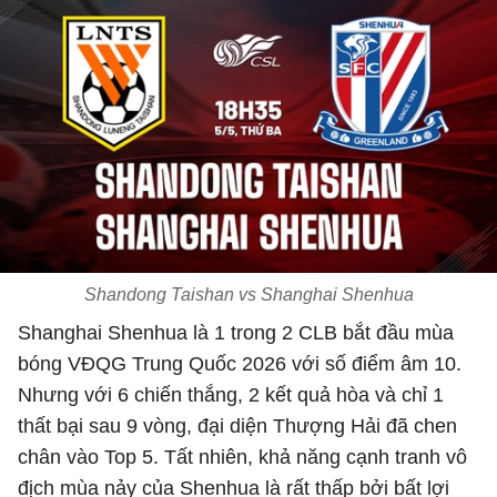
Shandong Taishan vs Shanghai Shenhua
Shanghai Shenhua là 1 trong 2 CLB bắt đầu mùa
bóng VĐQG Trung Quốc 2026 với số điểm âm 10.
Nhưng với 6 chiến thắng, 2 kết quả hòa và chỉ 1
thất bại sau 9 vòng, đại diện Thượng Hải đã chen
chân vào Top 5. Tất nhiên, khả năng cạnh tranh vô
địch mùa nảy của Shenhua là rất thấp bởi bất lợi