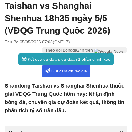
Taishan vs Shanghai
Shenhua 18h35 ngày 5/5
(VĐQG Trung Quốc 2026)
Thứ Ba 05/05/2026 07:03(GMT+7)
Theo dõi Bongda24h trên
Kết quả dự đoán: dự đoán 1 phần chính xác
Gửi cảm ơn tác giả
Shandong Taishan vs Shanghai Shenhua thuộc
giải VĐQG Trung Quốc hôm nay: Nhận định
bóng đá, chuyên gia dự đoán kết quả, thông tin
phân tích tỷ số trận đấu.