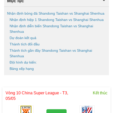
Mục lục
Nhận định bóng đá Shandong Taishan vs Shanghai Shenhua
Nhận định hiệp 1 Shandong Taishan vs Shanghai Shenhua
Nhận định diễn biến Shandong Taishan vs Shanghai
Shenhua
Dự đoán kết quả
Thành tích đối đầu
Thành tích gần đây Shandong Taishan vs Shanghai
Shenhua
Đội hình dự kiến:
Bảng xếp hạng