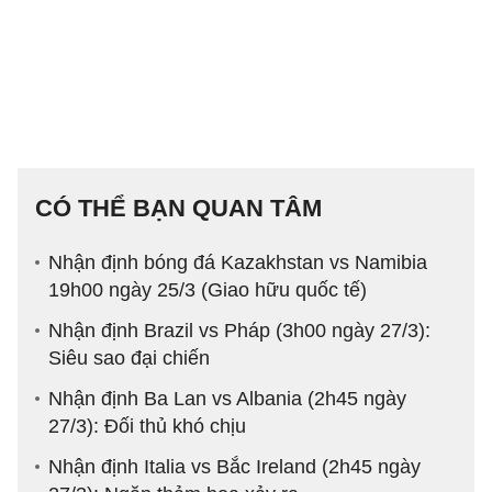
CÓ THỂ BẠN QUAN TÂM
Nhận định bóng đá Kazakhstan vs Namibia
19h00 ngày 25/3 (Giao hữu quốc tế)
Nhận định Brazil vs Pháp (3h00 ngày 27/3):
Siêu sao đại chiến
Nhận định Ba Lan vs Albania (2h45 ngày
27/3): Đối thủ khó chịu
Nhận định Italia vs Bắc Ireland (2h45 ngày