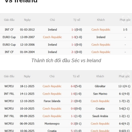
Thành tích đối đầu Séc vs Ireland