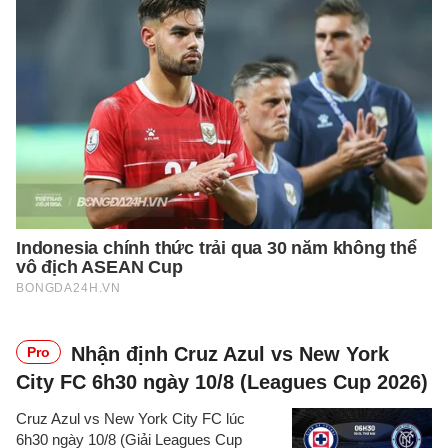
Nhận định Cruz Azul vs New York
Pro
City FC 6h30 ngày 10/8 (Leagues Cup 2026)
Cruz Azul vs New York City FC lúc
6h30 ngày 10/8 (Giải Leagues Cup