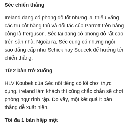
Séc chiến thắng
Ireland đang có phong độ tốt nhưng lại thiếu vắng
các trụ cột hàng thủ và đối tác của Parrott trên hàng
công là Ferguson. Séc lại đang có phong độ rất cao
trên sân nhà. Ngoài ra, Séc cũng có những ngôi
sao đẳng cấp như Schick hay Soucek để hướng tới
chiến thắng.
Từ 2 bàn trở xuống
HLV Koubek của Séc nổi tiếng có lối chơi thực
dụng. Ireland làm khách thì cũng chắc chắn sẽ chơi
phòng ngự rình rập. Do vậy, một kết quả ít bàn
thắng dễ xuất hiện.
Tối đa 1 bàn hiệp một