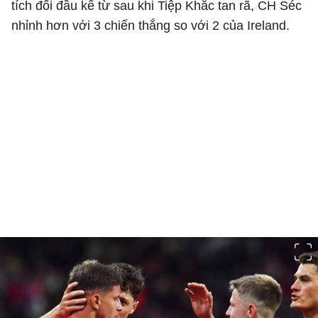
tích đối đầu kể từ sau khi Tiệp Khắc tan rã, CH Séc
nhỉnh hơn với 3 chiến thắng so với 2 của Ireland.