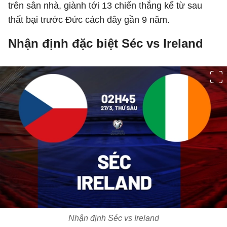
trên sân nhà, giành tới 13 chiến thắng kể từ sau
thất bại trước Đức cách đây gần 9 năm.
Nhận định đặc biệt Séc vs Ireland
Nhận định Séc vs Ireland