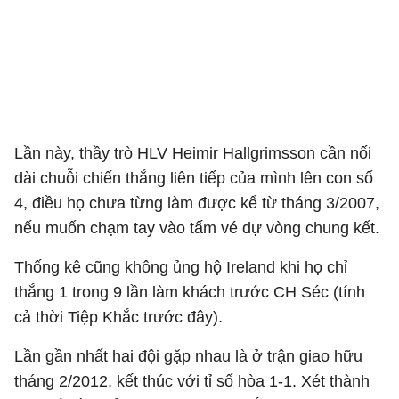
Lần này, thầy trò HLV Heimir Hallgrimsson cần nối
dài chuỗi chiến thắng liên tiếp của mình lên con số
4, điều họ chưa từng làm được kể từ tháng 3/2007,
nếu muốn chạm tay vào tấm vé dự vòng chung kết.
Thống kê cũng không ủng hộ Ireland khi họ chỉ
thắng 1 trong 9 lần làm khách trước CH Séc (tính
cả thời Tiệp Khắc trước đây).
Lần gần nhất hai đội gặp nhau là ở trận giao hữu
tháng 2/2012, kết thúc với tỉ số hòa 1-1. Xét thành