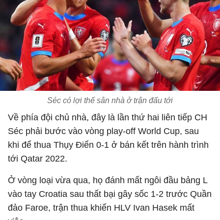
Séc có lợi thế sân nhà ở trận đấu tới
Về phía đội chủ nhà, đây là lần thứ hai liên tiếp CH
Séc phải bước vào vòng play-off World Cup, sau
khi để thua Thụy Điển 0-1 ở bán kết trên hành trình
tới Qatar 2022.
Ở vòng loại vừa qua, họ đánh mất ngôi đầu bảng L
vào tay Croatia sau thất bại gây sốc 1-2 trước Quần
đảo Faroe, trận thua khiến HLV Ivan Hasek mất