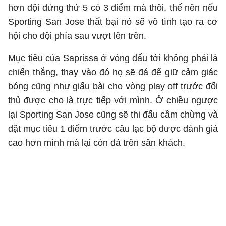
hơn đội đứng thứ 5 có 3 điểm mà thôi, thế nên nếu
Sporting San Jose thất bại nó sẽ vô tình tạo ra cơ
hội cho đội phía sau vượt lên trên.
Mục tiêu của Saprissa ở vòng đấu tới không phải là
chiến thắng, thay vào đó họ sẽ đá để giữ cảm giác
bóng cũng như giấu bài cho vòng play off trước đối
thủ được cho là trực tiếp với mình. Ở chiều ngược
lại Sporting San Jose cũng sẽ thi đấu cầm chừng và
đặt mục tiêu 1 điểm trước câu lạc bộ được đánh giá
cao hơn mình mà lại còn đá trên sân khách.