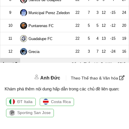
Anh Đức
Theo Thể thao & Văn hóa
Khám phá thêm nội dung hấp dẫn trong các chủ đề liên quan:
ĐT Italia
Costa Rica
Sporting San Jose