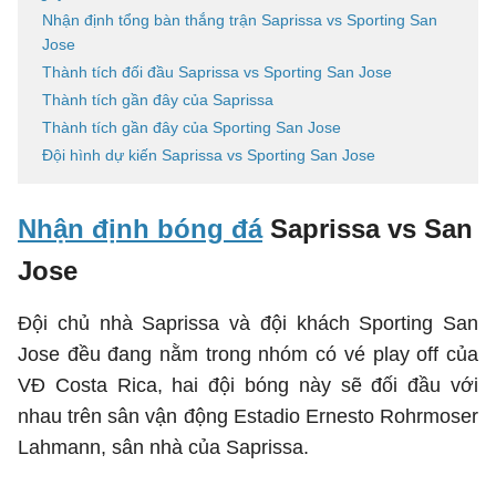
Nhận định tổng bàn thắng trận Saprissa vs Sporting San
Jose
Thành tích đối đầu Saprissa vs Sporting San Jose
Thành tích gần đây của Saprissa
Thành tích gần đây của Sporting San Jose
Đội hình dự kiến Saprissa vs Sporting San Jose
Nhận định bóng đá
Saprissa vs San
Jose
Đội chủ nhà Saprissa và đội khách Sporting San
Jose đều đang nằm trong nhóm có vé play off của
VĐ Costa Rica, hai đội bóng này sẽ đối đầu với
nhau trên sân vận động Estadio Ernesto Rohrmoser
Lahmann, sân nhà của Saprissa.