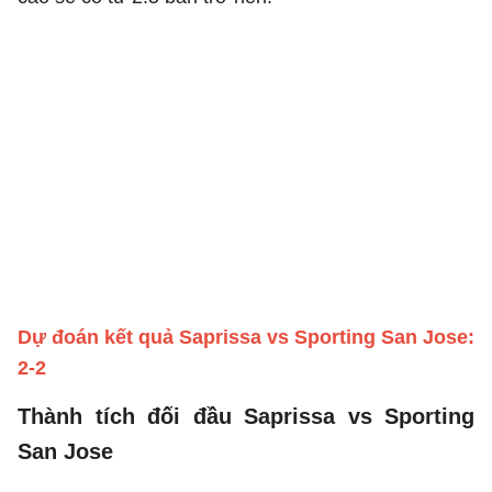
Dự đoán kết quả Saprissa vs Sporting San Jose:
2-2
Thành tích đối đầu Saprissa vs Sporting
San Jose