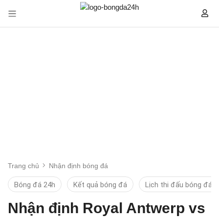
Trang chủ
Nhận định bóng đá
Bóng đá 24h
Kết quả bóng đá
Lịch thi đấu bóng đá
Nhận định Royal Antwerp vs