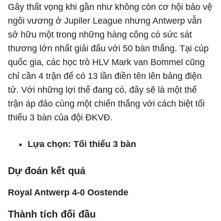
Gây thất vọng khi gần như không còn cơ hội bảo vệ
ngôi vương ở Jupiler League nhưng Antwerp vẫn
sở hữu một trong những hàng công có sức sát
thương lớn nhất giải đấu với 50 bàn thắng. Tại cúp
quốc gia, các học trò HLV Mark van Bommel cũng
chỉ cần 4 trận để có 13 lần điền tên lên bảng điện
tử. Với những lợi thế đang có, đây sẽ là một thế
trận áp đảo cùng một chiến thắng với cách biệt tối
thiểu 3 bàn của đội ĐKVĐ.
Lựa chọn: Tối thiểu 3 bàn
Dự đoán kết quả
Royal Antwerp 4-0 Oostende
Thành tích đối đầu