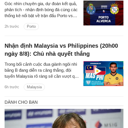
Góc nhìn chuyên gia, dự đoán kết quả,
phân tích - nhận định bóng đá cùng các
thống kê nổi bật về trận đấu Porto vs
Alverca thuộc giải VĐQG Bồ Đào Nha
2h trước
Porto
2026/27 đêm nay.
Nhận định Malaysia vs Philippines (20h00
ngày 8/8): Chủ nhà quyết thắng
Trong bối cảnh cuộc đua giành ngôi nhì
bảng B đang diễn ra căng thẳng, đội
tuyển Malaysia rõ ràng sẽ cần vượt qua
Philippines để chắc suất đi tiếp.
6h trước
Malaysia