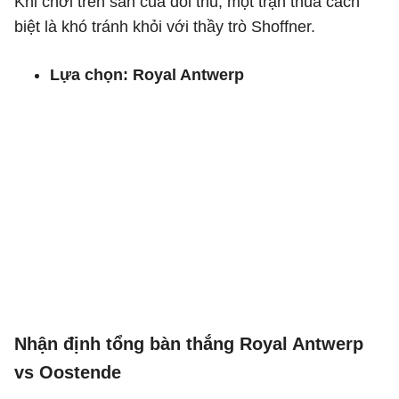
Khi chơi trên sân của đối thủ, một trận thua cách
biệt là khó tránh khỏi với thầy trò Shoffner.
Lựa chọn: Royal Antwerp
Nhận định tổng bàn thắng Royal Antwerp
vs Oostende