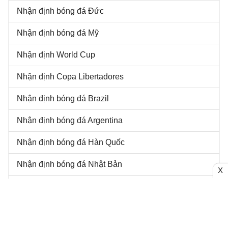
Nhận định bóng đá Đức
Nhận định bóng đá Mỹ
Nhận định World Cup
Nhận định Copa Libertadores
Nhận định bóng đá Brazil
Nhận định bóng đá Argentina
Nhận định bóng đá Hàn Quốc
Nhận định bóng đá Nhật Bản
X
Nhận định bóng đá Trung Quốc
Nhận định Europa Conference League