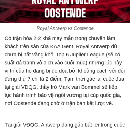
Royal Antwerp vs Oostende
Có trận hòa 2-2 khá may mắn trong chuyến làm
khách trên sân của KAA Gent. Royal Antwerp dù
chưa bị hất văng khỏi Top 6 Jupiler League (sẽ có
suất đá tranh vô địch vào cuối mùa) nhưng lúc này
vị trí của họ đang bị đe dọa bởi khoảng cách với đội
đứng thứ 7 chỉ là 2 điểm. Tạm thời gác lại cuộc đua
tại giải VĐQG, thầy trò Mark van Bommel sẽ tiếp
tục hành trình bảo vệ ngôi vương tại cúp quốc gia,
nơi Oostende đang chờ ở trận bán kết lượt về.
Tại giải VĐQG, Antwerp đang gặp bất lợi trong cuộc