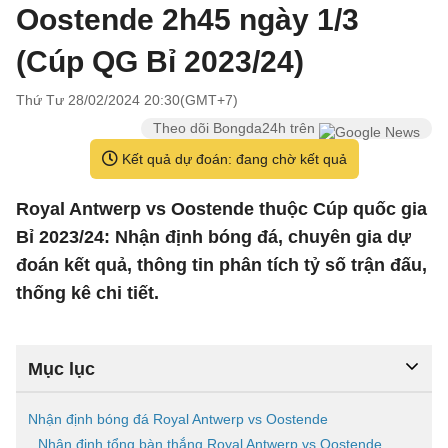
Oostende 2h45 ngày 1/3
(Cúp QG Bỉ 2023/24)
Thứ Tư 28/02/2024 20:30(GMT+7)
Theo dõi Bongda24h trên
Kết quả dự đoán: đang chờ kết quả
Royal Antwerp vs Oostende thuộc Cúp quốc gia
Bỉ 2023/24: Nhận định bóng đá, chuyên gia dự
đoán kết quả, thông tin phân tích tỷ số trận đấu,
thống kê chi tiết.
Mục lục
Nhận định bóng đá Royal Antwerp vs Oostende
Nhận định tổng bàn thắng Royal Antwerp vs Oostende