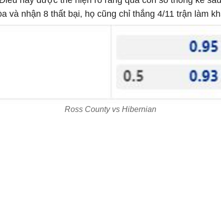
iều này được thể hiện rõ ràng qua con số thống kê sau 
òa và nhận 8 thất bại, họ cũng chỉ thắng 4/11 trận làm 
Ross County vs Hibernian