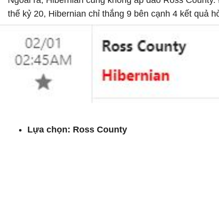
Ngoài ra, Hibernian cũng không áp đảo Ross County. Đ
thế kỷ 20, Hibernian chỉ thắng 9 bên cạnh 4 kết quả h
Lựa chọn: Ross County