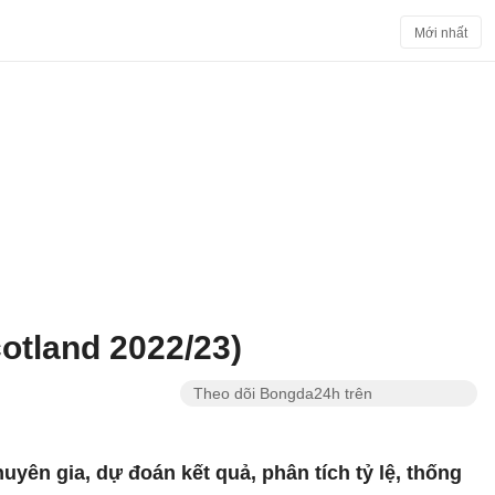
Mới nhất
otland 2022/23)
Theo dõi Bongda24h trên
yên gia, dự đoán kết quả, phân tích tỷ lệ, thống