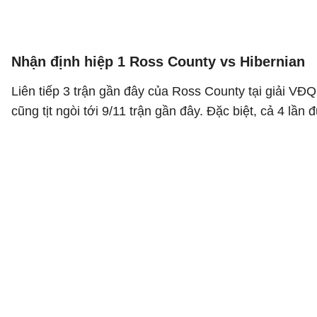
Nhận định hiệp 1 Ross County vs Hibernian
Liên tiếp 3 trận gần đây của Ross County tại giải VĐ
cũng tịt ngòi tới 9/11 trận gần đây. Đặc biệt, cả 4 lầ