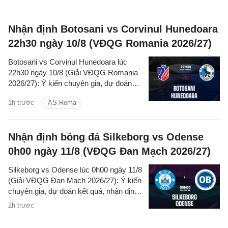
Nhận định Botosani vs Corvinul Hunedoara
22h30 ngày 10/8 (VĐQG Romania 2026/27)
Botosani vs Corvinul Hunedoara lúc
22h30 ngày 10/8 (Giải VĐQG Romania
2026/27): Ý kiến chuyên gia, dự đoán
kết quả, nhận định - phân tích trận đấu,
1h trước
AS Roma
thống kê chi tiết về hai đội.
Nhận định bóng đá Silkeborg vs Odense
0h00 ngày 11/8 (VĐQG Đan Mạch 2026/27)
Silkeborg vs Odense lúc 0h00 ngày 11/8
(Giải VĐQG Đan Mạch 2026/27): Ý kiến
chuyên gia, dự đoán kết quả, nhận định
- phân tích trận đấu, thống kê chi tiết về
2h trước
hai đội.