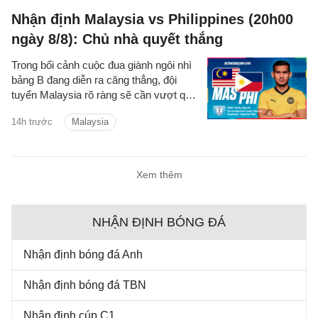
Nhận định Malaysia vs Philippines (20h00
ngày 8/8): Chủ nhà quyết thắng
Trong bối cảnh cuộc đua giành ngôi nhì
bảng B đang diễn ra căng thẳng, đội
tuyển Malaysia rõ ràng sẽ cần vượt qua
Philippines để chắc suất đi tiếp.
14h trước
Malaysia
Xem thêm
NHẬN ĐỊNH BÓNG ĐÁ
Nhận định bóng đá Anh
Nhận định bóng đá TBN
Nhận định cúp C1