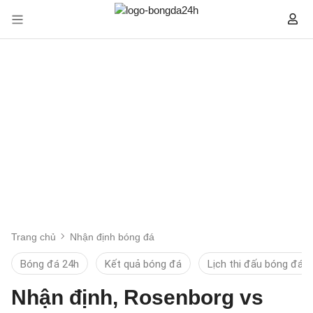
Trang chủ
Nhận định bóng đá
Bóng đá 24h
Kết quả bóng đá
Lịch thi đấu bóng đá
Nhận định, Rosenborg vs