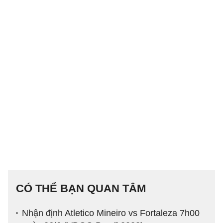
CÓ THỂ BẠN QUAN TÂM
Nhận định Atletico Mineiro vs Fortaleza 7h00