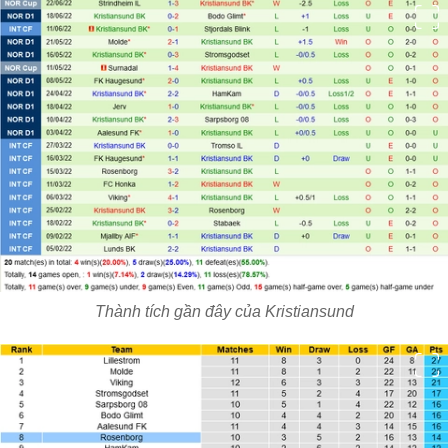
Thành tích gần đây của Kristiansund