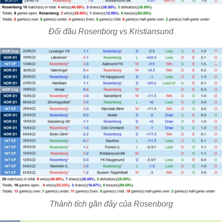
Đối đầu Rosenborg vs Kristiansund
Thành tích gần đây của Rosenborg