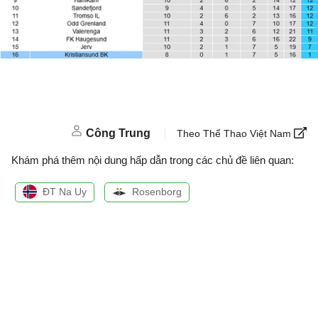
Công Trung
Theo Thể Thao Việt Nam
Khám phá thêm nội dung hấp dẫn trong các chủ đề liên quan:
ĐT Na Uy
Rosenborg