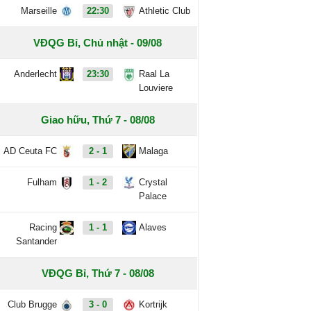
Marseille
22:30
Athletic Club
VĐQG Bỉ, Chủ nhật - 09/08
Anderlecht
23:30
Raal La
Louviere
Giao hữu, Thứ 7 - 08/08
AD Ceuta FC
2 - 1
Malaga
Fulham
1 - 2
Crystal
Palace
Racing
1 - 1
Alaves
Santander
VĐQG Bỉ, Thứ 7 - 08/08
Club Brugge
3 - 0
Kortrijk