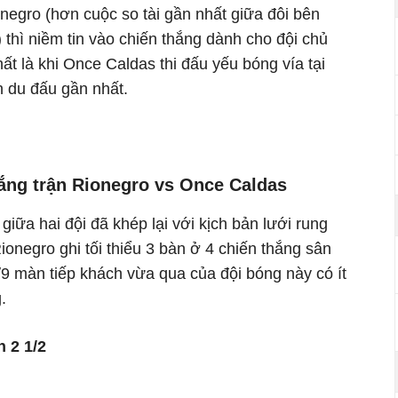
negro (hơn cuộc so tài gần nhất giữa đôi bên
 thì niềm tin vào chiến thắng dành cho đội chủ
t là khi Once Caldas thi đấu yếu bóng vía tại
n du đấu gần nhất.
ắng trận Rionegro vs Once Caldas
giữa hai đội đã khép lại với kịch bản lưới rung
onegro ghi tối thiểu 3 bàn ở 4 chiến thắng sân
/9 màn tiếp khách vừa qua của đội bóng này có ít
.
 2 1/2