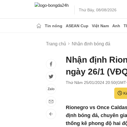
Thứ Bảy, 08/08/2026
Tin nóng
ASEAN Cup
Việt Nam
Anh
T
Trang chủ
Nhận định bóng đá
Nhận định Rio
ngày 26/1 (VĐ
Thứ Năm 25/01/2024 20:50(GMT
Zalo
Kế
Rionegro vs Once Calda
định bóng đá, chuyên gia
thống kê phong độ hai độ