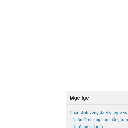
Mục lục
Nhận định bóng đá Rionegro vs
Nhận định tổng bàn thắng trậ
Dự đoán kết quả