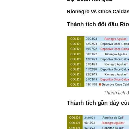
Rionegro vs Once Caldas
Thành tích đối đầu Ri
Thành tích 
Thành tích gần đây củ