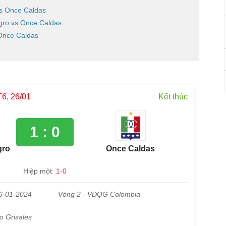
vs Once Caldas
gro vs Once Caldas
 Once Caldas