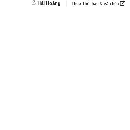
Hải Hoàng
Theo Thể thao & Văn hóa