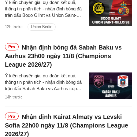
Ý kiến chuyên gia, dự đoán kết quả,
thông tin phân tích - nhận định bóng đá
trận đấu Bodo Glimt vs Union Saint-
Gilloise cúp C1/UEFA Champions
12h trước
Union Berlin
League 2026/27 hôm nay.
Nhận định bóng đá Sabah Baku vs
Pro
Aarhus 23h00 ngày 11/8 (Champions
League 2026/27)
Ý kiến chuyên gia, dự đoán kết quả,
thông tin phân tích - nhận định bóng đá
trận đấu Sabah Baku vs Aarhus cúp
C1/UEFA Champions League 2026/27
14h trước
hôm nay.
Nhận định Kairat Almaty vs Levski
Pro
Sofia 22h00 ngày 11/8 (Champions League
2026/27)