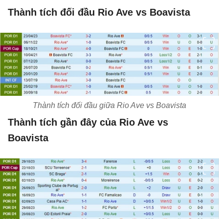
Thành tích đối đầu Rio Ave vs Boavista
Thành tích đối đầu giữa Rio Ave vs Boavista
Thành tích gần đây của Rio Ave vs
Boavista