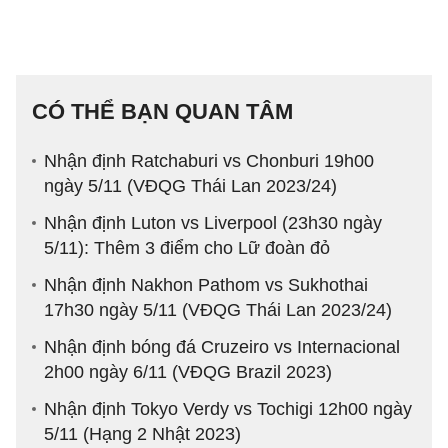
CÓ THỂ BẠN QUAN TÂM
Nhận định Ratchaburi vs Chonburi 19h00
ngày 5/11 (VĐQG Thái Lan 2023/24)
Nhận định Luton vs Liverpool (23h30 ngày
5/11): Thêm 3 điểm cho Lữ đoàn đỏ
Nhận định Nakhon Pathom vs Sukhothai
17h30 ngày 5/11 (VĐQG Thái Lan 2023/24)
Nhận định bóng đá Cruzeiro vs Internacional
2h00 ngày 6/11 (VĐQG Brazil 2023)
Nhận định Tokyo Verdy vs Tochigi 12h00 ngày
5/11 (Hạng 2 Nhật 2023)