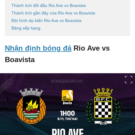
Thành tích đối đầu Rio Ave vs Boavista
Thành tích gần đây của Rio Ave vs Boavista
Đội hình dự kiến Rio Ave vs Boavista
Bảng xếp hạng
Nhận định bóng đá
Rio Ave vs
Boavista