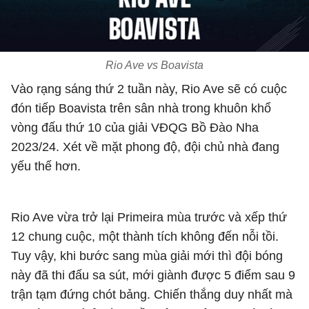
Rio Ave vs Boavista
Vào rạng sáng thứ 2 tuần này, Rio Ave sẽ có cuộc
đón tiếp Boavista trên sân nhà trong khuôn khổ
vòng đấu thứ 10 của giải VĐQG Bồ Đào Nha
2023/24. Xét về mặt phong độ, đội chủ nhà đang
yếu thế hơn.
Rio Ave vừa trở lại Primeira mùa trước và xếp thứ
12 chung cuộc, một thành tích không đến nỗi tồi.
Tuy vậy, khi bước sang mùa giải mới thì đội bóng
này đã thi đấu sa sút, mới giành được 5 điểm sau 9
trận tạm đứng chót bảng. Chiến thắng duy nhất mà