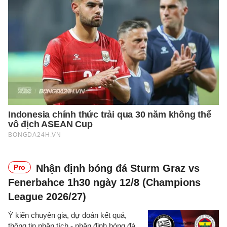
Nhận định bóng đá Sturm Graz vs
Pro
Fenerbahce 1h30 ngày 12/8 (Champions
League 2026/27)
Ý kiến chuyên gia, dự đoán kết quả,
thông tin phân tích - nhận định bóng đá