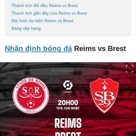
Thành tích đối đầu Reims vs Brest
Thành tích gần đây của Reims vs Brest
Đội hình dự kiến Reims vs Brest
Bảng xếp hạng
Nhận định bóng đá
Reims vs Brest