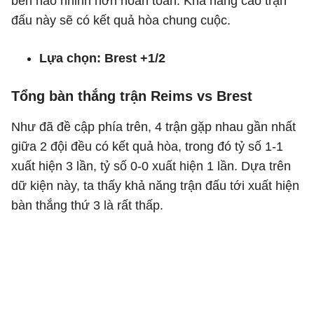
bên nào nhỉnh hơn hoàn toàn. Khả năng cao trận
đấu này sẽ có kết quả hòa chung cuộc.
Lựa chọn:
Brest +1/2
Tổng bàn thắng trận Reims vs Brest
Như đã đề cập phía trên, 4 trận gặp nhau gần nhất
giữa 2 đội đều có kết quả hòa, trong đó tỷ số 1-1
xuất hiện 3 lần, tỷ số 0-0 xuất hiện 1 lần. Dựa trên
dữ kiện này, ta thấy khả năng trận đấu tới xuất hiện
bàn thắng thứ 3 là rất thấp.