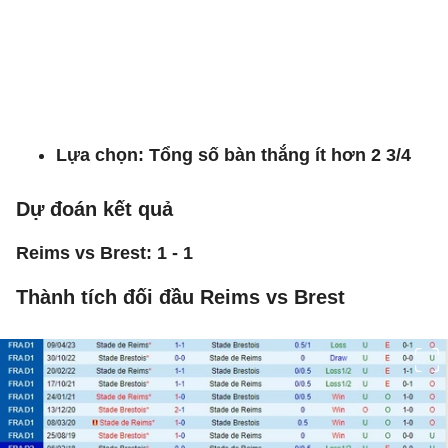
Lựa chọn:
Tổng số bàn thắng ít hơn 2 3/4
Dự đoán kết quả
Reims vs Brest: 1 - 1
Thành tích đối đầu Reims vs Brest