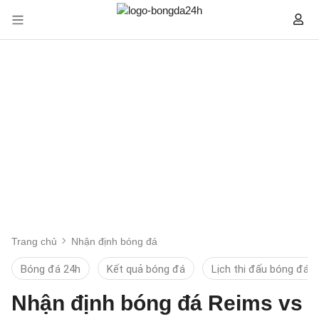
Trang chủ
Nhận định bóng đá
Bóng đá 24h
Kết quả bóng đá
Lịch thi đấu bóng đá
Nhận định bóng đá Reims vs