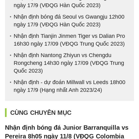
ngày 17/9 (VĐQG Hàn Quốc 2023)
Nhận định bóng đá Seoul vs Gwangju 12h00
ngày 17/9 (VĐQG Hàn Quốc 2023)
Nhận định Tianjin Jinmen Tiger vs Dalian Pro
16h30 ngày 17/09 (VĐQG Trung Quốc 2023)
Nhận định Nantong Zhiyun vs Chengdu
Rongcheng 14h30 ngày 17/09 (VĐQG Trung
Quốc 2023)
Nhận định - dự đoán Millwall vs Leeds 18h00
ngày 17/9 (Hạng nhất Anh 2023/24)
CÙNG CHUYÊN MỤC
Nhận định bóng đá Junior Barranquilla vs
Pereira 8h05 ngày 11/8 (VĐQG Colombia