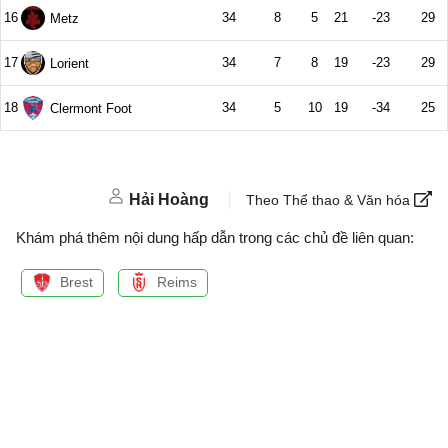
Hải Hoàng
Theo Thể thao & Văn hóa
Khám phá thêm nội dung hấp dẫn trong các chủ đề liên quan:
Brest
Reims