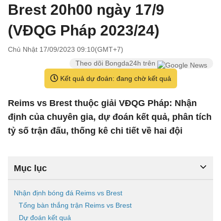
Brest 20h00 ngày 17/9
(VĐQG Pháp 2023/24)
Chủ Nhật 17/09/2023 09:10(GMT+7)
Theo dõi Bongda24h trên
Kết quả dự đoán: đang chờ kết quả
Reims vs Brest thuộc giải VĐQG Pháp: Nhận
định của chuyên gia, dự đoán kết quả, phân tích
tỷ số trận đấu, thống kê chi tiết về hai đội
Mục lục
Nhận định bóng đá Reims vs Brest
Tổng bàn thắng trận Reims vs Brest
Dự đoán kết quả